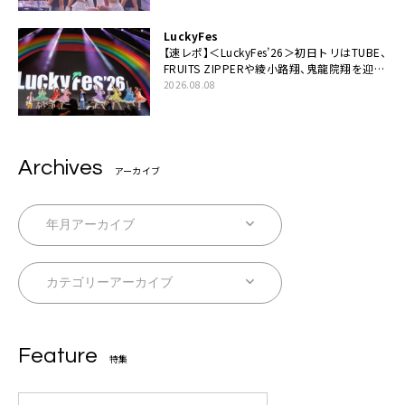
LuckyFes
【速レポ】＜LuckyFes’26＞初日トリはTUBE、
FRUITS ZIPPERや綾小路翔、鬼龍院翔を迎え
た豪華コラボも「知ってたらぜひ一緒に歌っ
2026.08.08
てちょうだい」
Archives
アーカイブ
Feature
特集