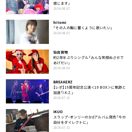
感じます」
2026.08.07
hitomi
「その人の胸に響くように歌いたい」
2026.08.07
仙台貨物
約2年半ぶりシングル「みんな笑顔ぬさせで
あげだい」
2026.08.05
BREAKERZ
【レポ】19周年記念公演＜19 BOX＞に軌跡と
加速「I.K.Z.」
2026.07.31
IKUO
スラップ・オンリーの3rdアルバム発売「今の
自分をダイレクトに」
2026.07.31