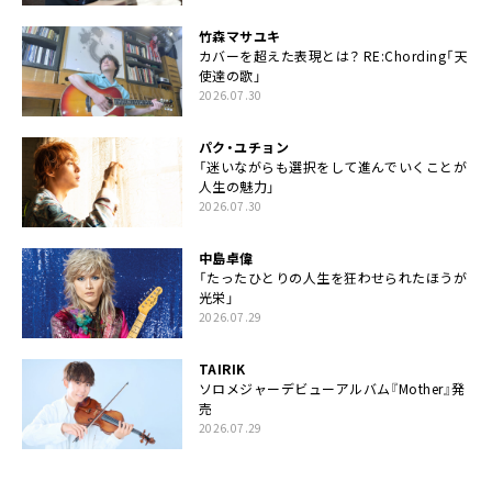
竹森マサユキ
カバーを超えた表現とは？ RE:Chording「天
使達の歌」
2026.07.30
パク・ユチョン
「迷いながらも選択をして進んでいくことが
人生の魅力」
2026.07.30
中島卓偉
「たったひとりの人生を狂わせられたほうが
光栄」
2026.07.29
TAIRIK
ソロメジャーデビューアルバム『Mother』発
売
2026.07.29