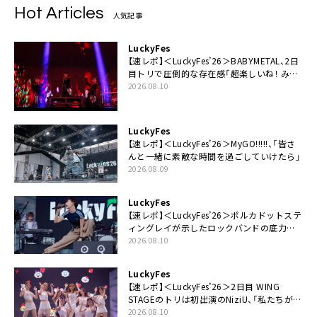
Hot Articles
人気記事
LuckyFes
【速レポ】＜LuckyFes’26＞BABYMETAL、2日
目トリで圧倒的な存在感「超楽しいね！ みん
なありがとう！」
2026.08.10
LuckyFes
【速レポ】＜LuckyFes’26＞MyGO!!!!!、「皆さ
んと一緒に素敵な時間を過ごしていけたら」
2026.08.09
LuckyFes
【速レポ】＜LuckyFes’26＞ポルカドットステ
ィングレイが示したロックバンドの底力
「LuckyFesのマスコットキャラクターである
2026.08.10
俺たちが、ライブとは何であるかを教えてや
る」
LuckyFes
【速レポ】＜LuckyFes’26＞2日目 WING
STAGEのトリは初出演のNiziU、「私たちが最
高の夏の思い出にしてみせます」
2026.08.10