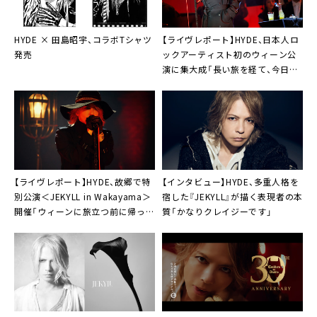
HYDE × 田島昭宇、コラボTシャツ
【ライヴレポート】HYDE、日本人ロ
発売
ックアーティスト初のウィーン公
演に集大成「長い旅を経て、今日は
僕の人生のなかでも特別な日の一
つとなりました」
【ライヴレポート】HYDE、故郷で特
【インタビュー】HYDE、多重人格を
別公演＜JEKYLL in Wakayama＞
宿した『JEKYLL』が描く表現者の本
開催「ウィーンに旅立つ前に帰って
質「かなりクレイジーです」
来れて良かった」