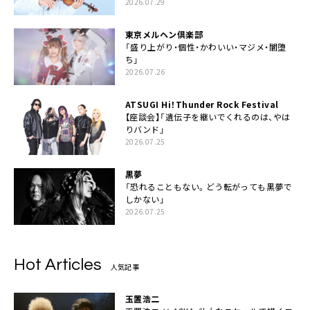
2026.07.29
東京メルヘン倶楽部
「盛り上がり・個性・かわいい・マジメ・闇堕
ち」
2026.07.26
ATSUGI Hi！Thunder Rock Festival
【座談会】「遺伝子を継いでくれるのは、やは
りバンド」
2026.07.25
黒夢
「恐れることもない。どう転がっても黒夢で
しかない」
2026.07.25
Hot Articles
人気記事
玉置浩二