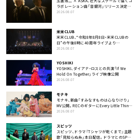
玉置浩二 × ASKA、壮大なスケールで描くコ
ラボレーション曲「音銀河」リリース決定。
カップリングには新曲「命の宿り」収録も
2026.08.07
米米CLUB
米米CLUB、“令和8年8月8日・米米CLUBの
日”の午後8時に40周年ライブより
「FANtachy medley」を88年限定公開
2026.08.07
YOSHIKI
YOSHIKI、ダイアナ・ロスとの共演「If We
Hold On Together」ライブ映像公開
2026.08.07
モナキ
モナキ、新曲「すみなすものは心なりけり」
MV公開。RECのギターにEvery Little Thing・
伊藤一朗参加も
2026.08.07
スピッツ
スピッツ、ドラマ『Tシャツが乾くまで』主題
歌「見知らぬ糸」本日配信。ドラマとのSPコ