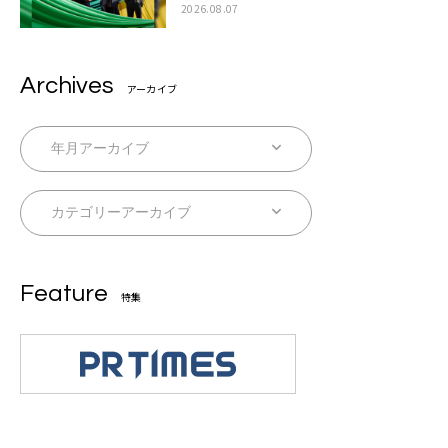
ラボムービー公開も
2026.08.07
Archives
アーカイブ
Feature
特集