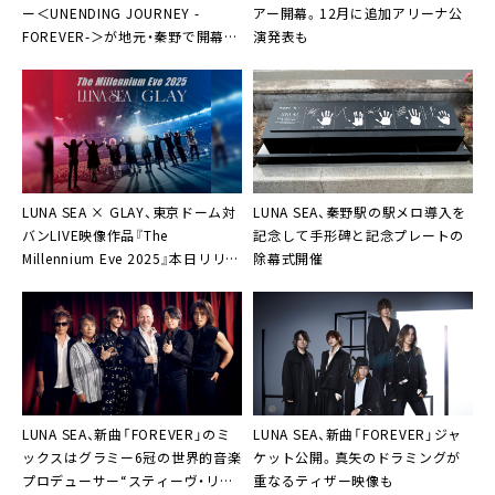
ー＜UNENDING JOURNEY -
アー開幕。12月に追加アリーナ公
FOREVER-＞が地元・秦野で開幕
演発表も
「正真正銘、故郷ですから！」
LUNA SEA × GLAY、東京ドーム対
LUNA SEA、秦野駅の駅メロ導入を
バンLIVE映像作品『The
記念して手形碑と記念プレートの
Millennium Eve 2025』本日リリー
除幕式開催
ス＆ティザー映像第2弾公開
LUNA SEA、新曲「FOREVER」のミ
LUNA SEA、新曲「FOREVER」ジャ
ックスはグラミー6冠の世界的音楽
ケット公開。真矢のドラミングが
プロデューサー“スティーヴ・リリ
重なるティザー映像も