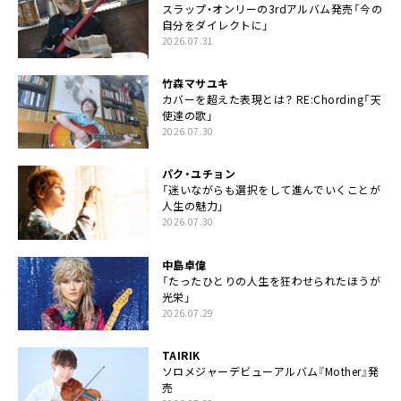
スラップ・オンリーの3rdアルバム発売「今の
自分をダイレクトに」
2026.07.31
竹森マサユキ
カバーを超えた表現とは？ RE:Chording「天
使達の歌」
2026.07.30
パク・ユチョン
「迷いながらも選択をして進んでいくことが
人生の魅力」
2026.07.30
中島卓偉
「たったひとりの人生を狂わせられたほうが
光栄」
2026.07.29
TAIRIK
ソロメジャーデビューアルバム『Mother』発
売