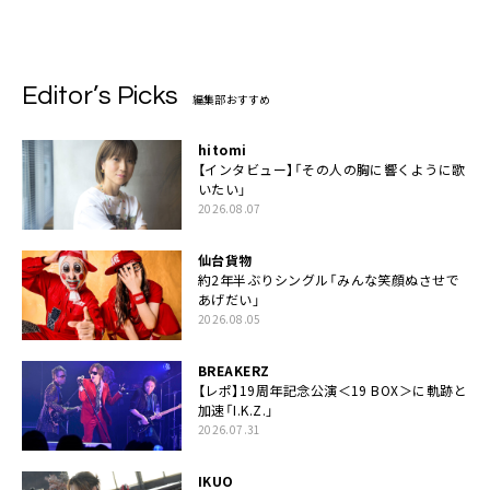
ーホワイト”
Editor’s Picks
編集部おすすめ
hitomi
【インタビュー】「その人の胸に響くように歌
いたい」
2026.08.07
仙台貨物
約2年半ぶりシングル「みんな笑顔ぬさせで
あげだい」
2026.08.05
BREAKERZ
【レポ】19周年記念公演＜19 BOX＞に軌跡と
加速「I.K.Z.」
2026.07.31
IKUO