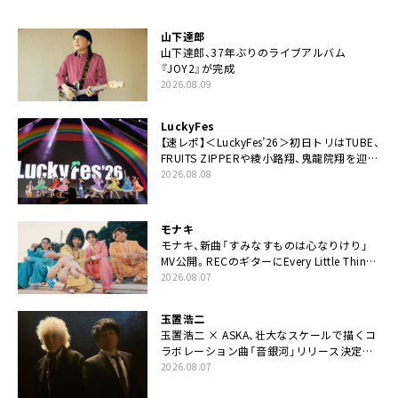
山下達郎
山下達郎、37年ぶりのライブアルバム
『JOY2』が完成
2026.08.09
LuckyFes
【速レポ】＜LuckyFes’26＞初日トリはTUBE、
FRUITS ZIPPERや綾小路翔、鬼龍院翔を迎え
た豪華コラボも「知ってたらぜひ一緒に歌っ
2026.08.08
てちょうだい」
モナキ
モナキ、新曲「すみなすものは心なりけり」
MV公開。RECのギターにEvery Little Thing・
伊藤一朗参加も
2026.08.07
玉置浩二
玉置浩二 × ASKA、壮大なスケールで描くコ
ラボレーション曲「音銀河」リリース決定。
カップリングには新曲「命の宿り」収録も
2026.08.07