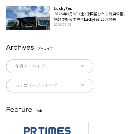
LuckyFes
2026年8月8日（土）＠国営ひたち海浜公園、
絶好の好天の中＜LuckyFes’26＞開幕
2026.08.08
Archives
アーカイブ
Feature
特集