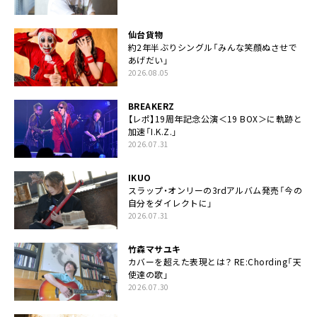
仙台貨物
約2年半ぶりシングル「みんな笑顔ぬさせで
あげだい」
2026.08.05
BREAKERZ
【レポ】19周年記念公演＜19 BOX＞に軌跡と
加速「I.K.Z.」
2026.07.31
IKUO
スラップ・オンリーの3rdアルバム発売「今の
自分をダイレクトに」
2026.07.31
竹森マサユキ
カバーを超えた表現とは？ RE:Chording「天
使達の歌」
2026.07.30