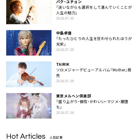
パク・ユチョン
「迷いながらも選択をして進んでいくことが
人生の魅力」
2026.07.30
中島卓偉
「たったひとりの人生を狂わせられたほうが
光栄」
2026.07.29
TAIRIK
ソロメジャーデビューアルバム『Mother』発
売
2026.07.29
東京メルヘン倶楽部
「盛り上がり・個性・かわいい・マジメ・闇堕
ち」
2026.07.26
Hot Articles
人気記事