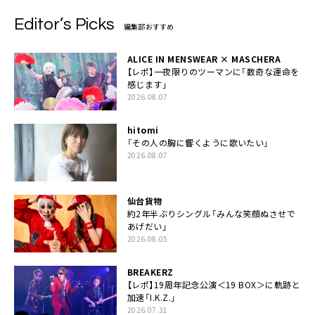
Editor’s Picks
編集部おすすめ
ALICE IN MENSWEAR × MASCHERA
【レポ】一夜限りのツーマンに「数奇な運命を
感じます」
2026.08.07
hitomi
「その人の胸に響くように歌いたい」
2026.08.07
仙台貨物
約2年半ぶりシングル「みんな笑顔ぬさせで
あげだい」
2026.08.05
BREAKERZ
【レポ】19周年記念公演＜19 BOX＞に軌跡と
加速「I.K.Z.」
2026.07.31