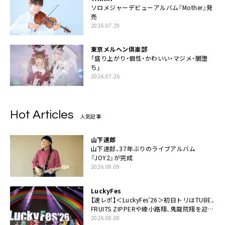
ソロメジャーデビューアルバム『Mother』発
売
2026.07.29
東京メルヘン倶楽部
「盛り上がり・個性・かわいい・マジメ・闇堕
ち」
2026.07.26
Hot Articles
人気記事
山下達郎
山下達郎、37年ぶりのライブアルバム
『JOY2』が完成
2026.08.09
LuckyFes
【速レポ】＜LuckyFes’26＞初日トリはTUBE、
FRUITS ZIPPERや綾小路翔、鬼龍院翔を迎え
た豪華コラボも「知ってたらぜひ一緒に歌っ
2026.08.08