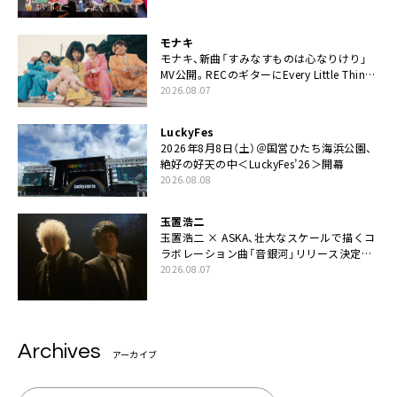
てちょうだい」
モナキ
モナキ、新曲「すみなすものは心なりけり」
MV公開。RECのギターにEvery Little Thing・
伊藤一朗参加も
2026.08.07
LuckyFes
2026年8月8日（土）＠国営ひたち海浜公園、
絶好の好天の中＜LuckyFes’26＞開幕
2026.08.08
玉置浩二
玉置浩二 × ASKA、壮大なスケールで描くコ
ラボレーション曲「音銀河」リリース決定。
カップリングには新曲「命の宿り」収録も
2026.08.07
Archives
アーカイブ