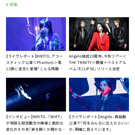
# 邦楽
【ライヴレポート】KIRITO、アコー
Angelo結成20周年、今秋ツアー＜
スティック公演＜Phantom＞第
THE TRINITY＞開催＋ベストアル
12弾に信念と愛情「こんな残酷な
バム『ECLIPSE』リリース決定
世の中で、大切なあなたたちへ」
【インタビュー】KIRITO、『SHIFT』
【ライヴレポート】Angelo、再始動
が物語る固定観念の崩壊と劇的な
公演で「何をみんなに伝えたらいい
変化のその先「扉を開くか開かない
か、明確に見えています」