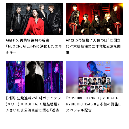
か。自分次第で世界は変わる」
Angelo、再集結後初の新曲
Angelo再始動、“天使の日”に国立
「NEOCREATE」MVに深化したエネ
代々木競技場第二体育館公演を開
ルギー
催
【対談・短期連載Vol.4】ガラとテツ
『
YOSHIKI CHANNEL
』でHEATH、
(メリー) × KOHTA、＜魑魅魍魎2
RYUICHI、HISASHIら参加の誕生日
＞さいたま公演直前に語る「近寄れ
スペシャル配信
ない空気感があった」