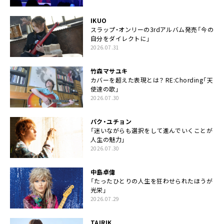
IKUO
スラップ・オンリーの3rdアルバム発売「今の
自分をダイレクトに」
2026.07.31
竹森マサユキ
カバーを超えた表現とは？ RE:Chording「天
使達の歌」
2026.07.30
パク・ユチョン
「迷いながらも選択をして進んでいくことが
人生の魅力」
2026.07.30
中島卓偉
「たったひとりの人生を狂わせられたほうが
光栄」
2026.07.29
TAIRIK