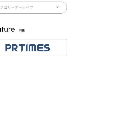
ture
特集