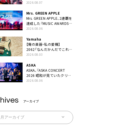
BEST “TORILOGY”』リリー
2026.08.07
ス決定
Mrs. GREEN APPLE
Mrs. GREEN APPLE、2連覇を
達成した『MUSIC AWARDS
JAPAN 2026』での「クスシ
2026.08.06
キ」ライブパフォーマンスを
YouTube公開
Yamaha
【俺の楽器・私の愛機】
2062「なんだかんだでこれが
1番」
2026.08.03
ASKA
ASKA、『ASKA CONCERT
2026 昭和が見ていたクリス
マス!? 』発売＆上映決定
2026.08.06
hives
アーカイブ