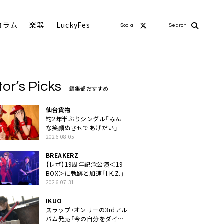
コラム
楽器
LuckyFes
Social
Search
tor’s Picks
編集部おすすめ
仙台貨物
約2年半ぶりシングル「みん
な笑顔ぬさせであげだい」
2026.08.05
BREAKERZ
【レポ】19周年記念公演＜19
BOX＞に軌跡と加速「I.K.Z.」
2026.07.31
IKUO
スラップ・オンリーの3rdアル
バム発売「今の自分をダイレ