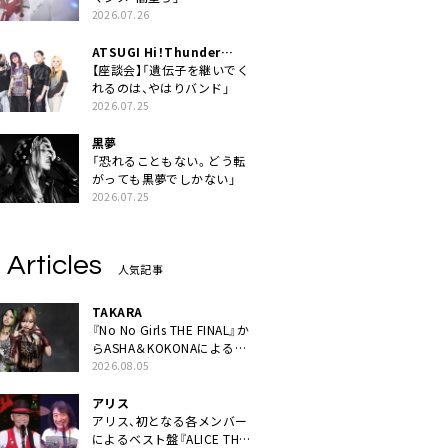
2026.07.26
ATSUGI Hi！Thunder
Rock Festival
【座談会】「遺伝子を継いでく
れるのは、やはりバンド」
2026.07.25
黒夢
「恐れることもない。どう転
がっても黒夢でしかない」
2026.07.25
 Articles
人気記事
TAKARA
『No No Girls THE FINAL』か
らASHA＆KOKONAによるユ
ニット・TAKARAがデビュー
2026.08.05
アリス
アリス、初となる各メンバー
によるベスト盤『ALICE THE