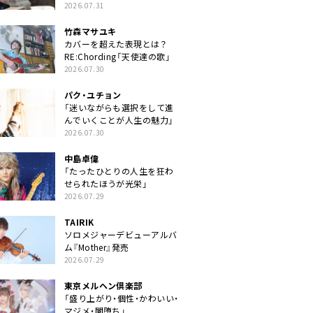
クトに」
2026.07.31
竹森マサユキ
カバーを超えた表現とは？
RE:Chording「天使達の歌」
2026.07.30
パク・ユチョン
「迷いながらも選択をして進
んでいくことが人生の魅力」
2026.07.30
中島卓偉
「たったひとりの人生を狂わ
せられたほうが光栄」
2026.07.29
TAIRIK
ソロメジャーデビューアルバ
ム『Mother』発売
2026.07.29
東京メルヘン倶楽部
「盛り上がり・個性・かわいい・
マジメ・闇堕ち」