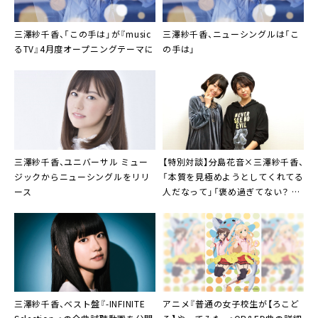
三澤紗千香
、「この手は」が『music
三澤紗千香
、ニューシングルは「こ
るTV』4月度オープニングテーマに
の手は」
三澤紗千香
、ユニバーサル ミュー
【特別対談】
分島花音
×
三澤紗千香
、
ジックからニューシングルをリリ
「本質を見極めようとしてくれてる
ース
人だなって」「褒め過ぎてない？ ホ
ントに思ってる（笑）」
三澤紗千香
、ベスト盤『-INFINITE
アニメ
『普通の女子校生が【ろこど