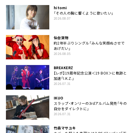
hitomi
「その人の胸に響くように歌いたい」
2026.08.07
仙台貨物
約2年半ぶりシングル「みんな笑顔ぬさせで
あげだい」
2026.08.05
BREAKERZ
【レポ】19周年記念公演＜19 BOX＞に軌跡と
加速「I.K.Z.」
2026.07.31
IKUO
スラップ・オンリーの3rdアルバム発売「今の
自分をダイレクトに」
2026.07.31
竹森マサユキ