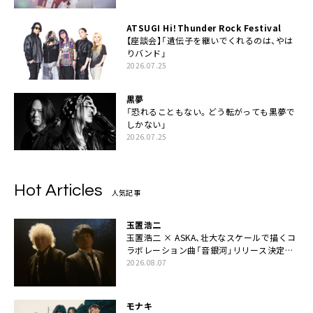
ATSUGI Hi！Thunder Rock Festival
【座談会】「遺伝子を継いでくれるのは、やは
りバンド」
2026.07.25
黒夢
「恐れることもない。どう転がっても黒夢で
しかない」
2026.07.25
Hot Articles
人気記事
玉置浩二
玉置浩二 × ASKA、壮大なスケールで描くコ
ラボレーション曲「音銀河」リリース決定。
カップリングには新曲「命の宿り」収録も
2026.08.07
モナキ