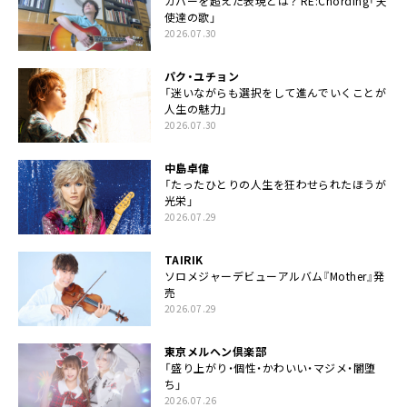
カバーを超えた表現とは？ RE:Chording「天
使達の歌」
2026.07.30
パク・ユチョン
「迷いながらも選択をして進んでいくことが
人生の魅力」
2026.07.30
中島卓偉
「たったひとりの人生を狂わせられたほうが
光栄」
2026.07.29
TAIRIK
ソロメジャーデビューアルバム『Mother』発
売
2026.07.29
東京メルヘン倶楽部
「盛り上がり・個性・かわいい・マジメ・闇堕
ち」
2026.07.26