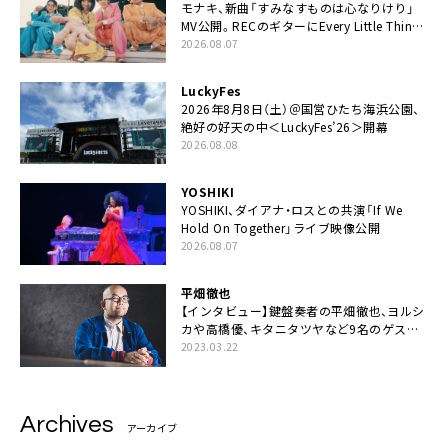
モナキ、新曲「すみなすものは心なりけり」
MV公開。RECのギターにEvery Little Thing・
伊藤一朗参加も
2026.08.07
LuckyFes
2026年8月8日（土）＠国営ひたち海浜公園、
絶好の好天の中＜LuckyFes’26＞開幕
2026.08.08
YOSHIKI
YOSHIKI、ダイアナ・ロスとの共演「If We
Hold On Together」ライブ映像公開
2026.08.07
平畑徹也
【インタビュー】鍵盤奏者の平畑徹也、ヨルシ
カや高橋優、キタニタツヤなど9名のゲスト
を迎えた初アルバムに音楽人生の総括「自分
2023.03.22
自身を再確認できた」
Archives
アーカイブ