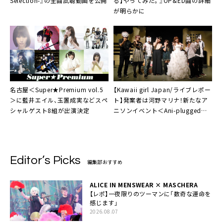
Selection-』の全曲試聴動画を公開
る】やってみた。』
OP&ED曲の詳細
が明らかに
名古屋＜
Super★Premium vol.5
【Kawaii girl Japan/ライブレポー
＞に
藍井エイル
、
玉置成実
などスペ
ト】発案者は
河野マリナ
！新たなア
シャルゲスト8組が出演決定
ニソンイベント＜
Ani-plugged
＞
が誕生
Editor’s Picks
編集部おすすめ
ALICE IN MENSWEAR × MASCHERA
【レポ】一夜限りのツーマンに「数奇な運命を
感じます」
2026.08.07