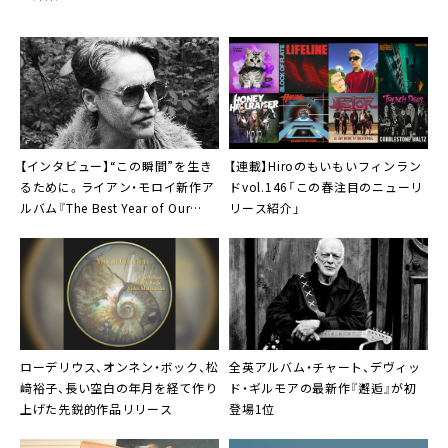
【インタビュー】“この瞬間”を生き
【連載】Hiroのもいもいフィンラン
るために。ライアン・モロイ新作ア
ドvol.146「この春注目のニューリ
ルバム『The Best Year of Our
リース紹介」
Lives』
ローデリウス
、オンネン・ボック、松
全英アルバム・チャート、デヴィッ
﨑裕子、長い空白の年月を経て作り
ド・ギルモアの最新作『邂逅』が初
上げた先鋭的作品リリース
登場1位