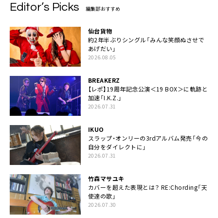
Editor’s Picks
編集部おすすめ
仙台貨物
約2年半ぶりシングル「みんな笑顔ぬさせで
あげだい」
2026.08.05
BREAKERZ
【レポ】19周年記念公演＜19 BOX＞に軌跡と
加速「I.K.Z.」
2026.07.31
IKUO
スラップ・オンリーの3rdアルバム発売「今の
自分をダイレクトに」
2026.07.31
竹森マサユキ
カバーを超えた表現とは？ RE:Chording「天
使達の歌」
2026.07.30