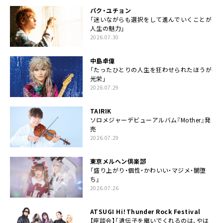
パク・ユチョン
「迷いながらも選択をして進んでいくことが
人生の魅力」
2026.07.30
中島卓偉
「たったひとりの人生を狂わせられたほうが
光栄」
2026.07.29
TAIRIK
ソロメジャーデビューアルバム『Mother』発
売
2026.07.29
東京メルヘン倶楽部
「盛り上がり・個性・かわいい・マジメ・闇堕
ち」
2026.07.26
ATSUGI Hi！Thunder Rock Festival
【座談会】「遺伝子を継いでくれるのは、やは