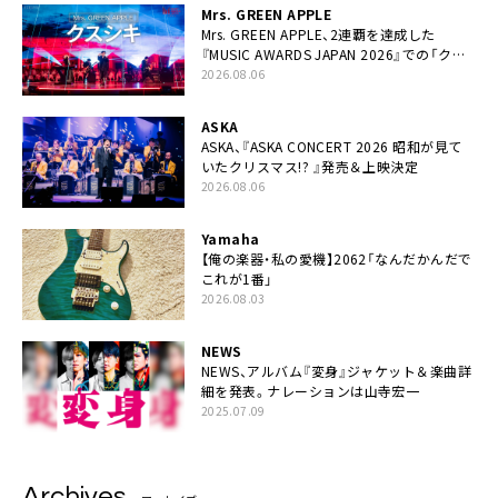
Mrs. GREEN APPLE
Mrs. GREEN APPLE、2連覇を達成した
『MUSIC AWARDS JAPAN 2026』での「クス
シキ」ライブパフォーマンスをYouTube公開
2026.08.06
ASKA
ASKA、『ASKA CONCERT 2026 昭和が見て
いたクリスマス!? 』発売＆上映決定
2026.08.06
Yamaha
【俺の楽器・私の愛機】2062「なんだかんだで
これが1番」
2026.08.03
NEWS
NEWS、アルバム『変身』ジャケット＆楽曲詳
細を発表。ナレーションは⼭寺宏⼀
2025.07.09
Archives