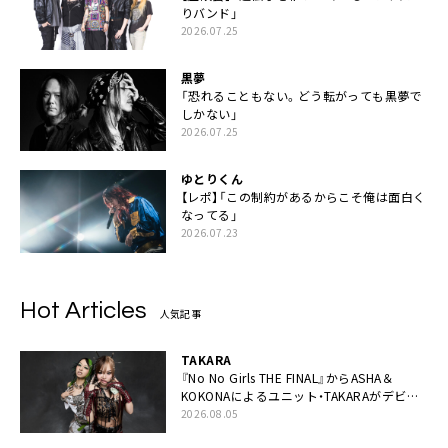
りバンド」
2026.07.25
黒夢
「恐れることもない。どう転がっても黒夢で
しかない」
2026.07.25
ゆとりくん
【レポ】「この制約があるからこそ俺は面白く
なってる」
2026.07.23
Hot Articles
人気記事
TAKARA
『No No Girls THE FINAL』からASHA＆
KOKONAによるユニット・TAKARAがデビュ
ー
2026.08.05