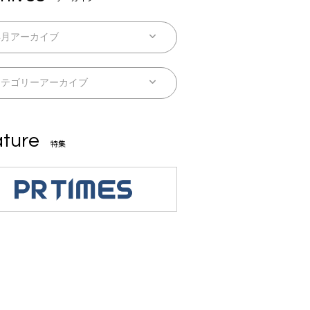
ture
特集