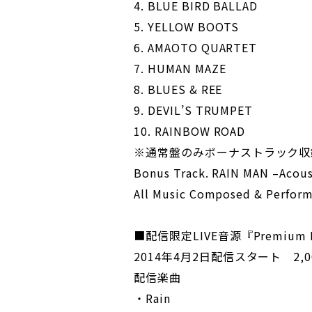
4. BLUE BIRD BALLAD
5. YELLOW BOOTS
6. AMAOTO QUARTET
7. HUMAN MAZE
8. BLUES & REE
9. DEVIL’S TRUMPET
10. RAINBOW ROAD
※通常盤のみボーナストラック収
Bonus Track. RAIN MAN –Acous
All Music Composed & Perfor
■配信限定LIVE音源『Premium Nigh
2014年4月2日配信スタート 2,0
配信楽曲
・Rain