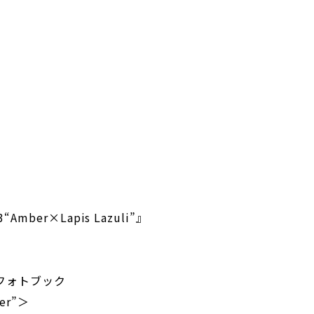
3“Amber×Lapis Lazuli”』
Pフォトブック
ber”＞