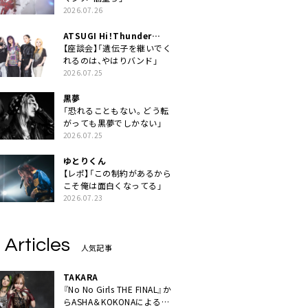
2026.07.26
ATSUGI Hi！Thunder
Rock Festival
【座談会】「遺伝子を継いでく
れるのは、やはりバンド」
2026.07.25
黒夢
「恐れることもない。どう転
がっても黒夢でしかない」
2026.07.25
ゆとりくん
【レポ】「この制約があるから
こそ俺は面白くなってる」
2026.07.23
 Articles
人気記事
TAKARA
『No No Girls THE FINAL』か
らASHA＆KOKONAによるユ