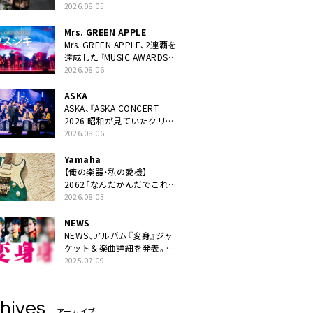
ニット・TAKARAがデビュー
2026.08.05
Mrs. GREEN APPLE
Mrs. GREEN APPLE、2連覇を
達成した『MUSIC AWARDS
JAPAN 2026』での「クスシ
2026.08.06
キ」ライブパフォーマンスを
YouTube公開
ASKA
ASKA、『ASKA CONCERT
2026 昭和が見ていたクリス
マス!? 』発売＆上映決定
2026.08.06
Yamaha
【俺の楽器・私の愛機】
2062「なんだかんだでこれが
1番」
2026.08.03
NEWS
NEWS、アルバム『変身』ジャ
ケット＆楽曲詳細を発表。ナ
レーションは⼭寺宏⼀
2025.07.09
hives
アーカイブ