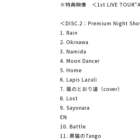
※特典映像 ＜1st LIVE TOUR“A
＜DISC.2：Premium Night Show
1. Rain
2. Okinawa
3. Namida
4. Moon Dancer
5. Home
6. Lapis Lazuli
7. 風のとおり道（cover）
8. Lost
9. Sayonara
EN
10. Battle
11. 黒猫のTango