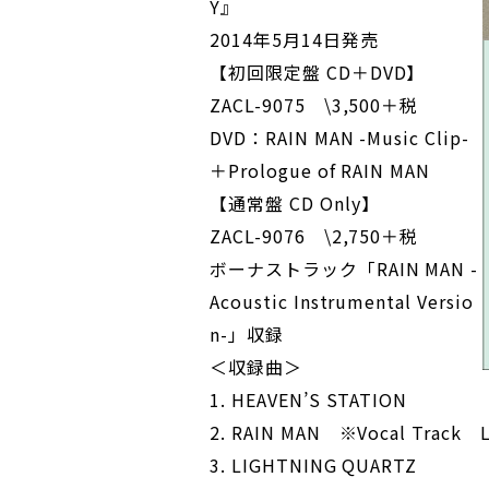
Y』
2014年5月14日発売
【初回限定盤 CD＋DVD】
ZACL-9075 \3,500＋税
DVD：RAIN MAN -Music Clip-
＋Prologue of RAIN MAN
【通常盤 CD Only】
ZACL-9076 \2,750＋税
ボーナストラック「RAIN MAN -
Acoustic Instrumental Versio
n-」収録
＜収録曲＞
1. HEAVEN’S STATION
2. RAIN MAN ※Vocal Track Ly
3. LIGHTNING QUARTZ