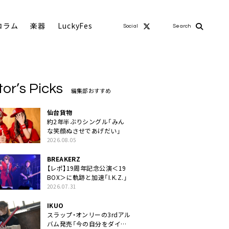
コラム
楽器
LuckyFes
Social
Search
tor’s Picks
編集部おすすめ
仙台貨物
約2年半ぶりシングル「みん
な笑顔ぬさせであげだい」
2026.08.05
BREAKERZ
【レポ】19周年記念公演＜19
BOX＞に軌跡と加速「I.K.Z.」
2026.07.31
IKUO
スラップ・オンリーの3rdアル
バム発売「今の自分をダイレ