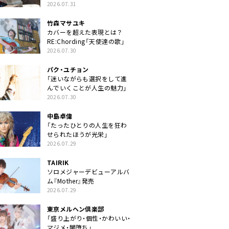
クトに」
2026.07.31
竹森マサユキ
カバーを超えた表現とは？
RE:Chording「天使達の歌」
2026.07.30
パク・ユチョン
「迷いながらも選択をして進
んでいくことが人生の魅力」
2026.07.30
中島卓偉
「たったひとりの人生を狂わ
せられたほうが光栄」
2026.07.29
TAIRIK
ソロメジャーデビューアルバ
ム『Mother』発売
2026.07.29
東京メルヘン倶楽部
「盛り上がり・個性・かわいい・
マジメ・闇堕ち」