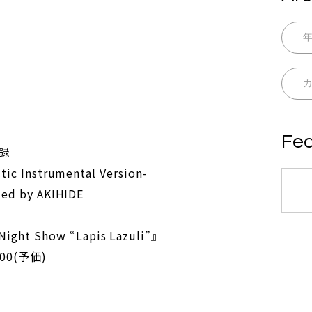
Fea
録
tic Instrumental Version-
med by AKIHIDE
t Show “Lapis Lazuli”』
00(予価)