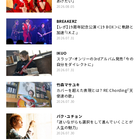
あげだい」
2026.08.05
BREAKERZ
【レポ】19周年記念公演＜19 BOX＞に軌跡と
加速「I.K.Z.」
2026.07.31
IKUO
スラップ・オンリーの3rdアルバム発売「今の
自分をダイレクトに」
2026.07.31
竹森マサユキ
カバーを超えた表現とは？ RE:Chording「天
使達の歌」
2026.07.30
パク・ユチョン
「迷いながらも選択をして進んでいくことが
人生の魅力」
2026.07.30