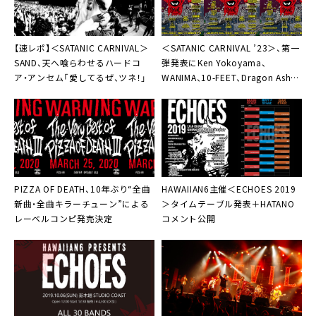
【速レポ】＜SATANIC CARNIVAL＞
＜SATANIC CARNIVAL ’23＞、第一
SAND、天へ喰らわせるハードコ
弾発表にKen Yokoyama、
ア・アンセム「愛してるぜ、ツネ！」
WANIMA、10-FEET、Dragon Ash、
ヘイスミなど23組
PIZZA OF DEATH
、10年ぶり“全曲
HAWAIIAN6主催＜ECHOES 2019
新曲・全曲キラーチューン”による
＞
タイムテーブル発表＋HATANO
レーベルコンピ発売決定
コメント公開