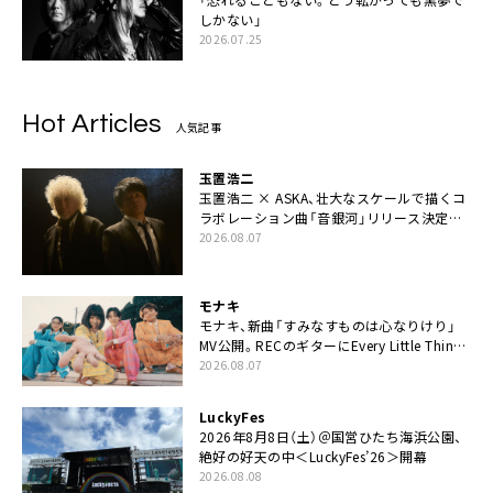
しかない」
2026.07.25
Hot Articles
人気記事
玉置浩二
玉置浩二 × ASKA、壮大なスケールで描くコ
ラボレーション曲「音銀河」リリース決定。
カップリングには新曲「命の宿り」収録も
2026.08.07
モナキ
モナキ、新曲「すみなすものは心なりけり」
MV公開。RECのギターにEvery Little Thing・
伊藤一朗参加も
2026.08.07
LuckyFes
2026年8月8日（土）＠国営ひたち海浜公園、
絶好の好天の中＜LuckyFes’26＞開幕
2026.08.08