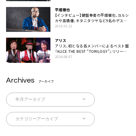
平畑徹也
【インタビュー】鍵盤奏者の平畑徹也、ヨルシ
カや高橋優、キタニタツヤなど9名のゲスト
を迎えた初アルバムに音楽人生の総括「自分
2023.03.22
自身を再確認できた」
アリス
アリス、初となる各メンバーによるベスト盤
『ALICE THE BEST “TORILOGY”』リリース
決定
2026.08.07
Archives
アーカイブ