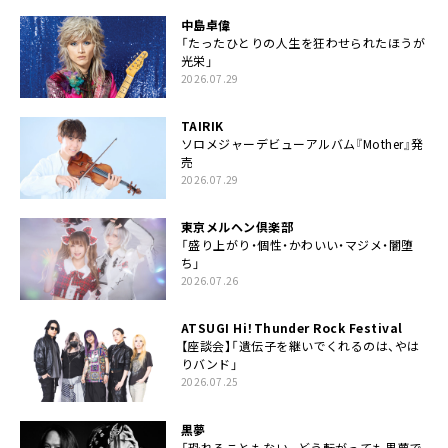
中島卓偉
「たったひとりの人生を狂わせられたほうが
光栄」
2026.07.29
TAIRIK
ソロメジャーデビューアルバム『Mother』発
売
2026.07.29
東京メルヘン倶楽部
「盛り上がり・個性・かわいい・マジメ・闇堕
ち」
2026.07.26
ATSUGI Hi！Thunder Rock Festival
【座談会】「遺伝子を継いでくれるのは、やは
りバンド」
2026.07.25
黒夢
「恐れることもない。どう転がっても黒夢で