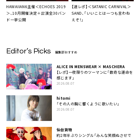
HAWAIIAN6主催＜ECHOES 2019
【速レポ】＜
SATANIC CARNIVAL
＞
＞
、10月開催決定＋出演全30バン
SAND、「いいことは一つも言わね
ド一挙公開
えぞ！」
Editor’s Picks
編集部おすすめ
ALICE IN MENSWEAR × MASCHERA
【レポ】一夜限りのツーマンに「数奇な運命を
感じます」
2026.08.07
hitomi
「その人の胸に響くように歌いたい」
2026.08.07
仙台貨物
約2年半ぶりシングル「みんな笑顔ぬさせで