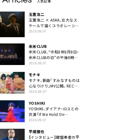
人気記事
玉置浩二
玉置浩二 × ASKA、壮大なス
ケールで描くコラボレーショ
ン曲「音銀河」リリース決定。
2026.08.07
カップリングには新曲「命の
宿り」収録も
米米CLUB
米米CLUB、“令和8年8月8日・
米米CLUBの日”の午後8時に
40周年ライブより「FANtachy
2026.08.07
medley」を88年限定公開
モナキ
モナキ、新曲「すみなすものは
心なりけり」MV公開。RECの
ギターにEvery Little Thing・
2026.08.07
伊藤一朗参加も
YOSHIKI
YOSHIKI、ダイアナ・ロスとの
共演「If We Hold On
Together」ライブ映像公開
2026.08.07
平畑徹也
【インタビュー】鍵盤奏者の平