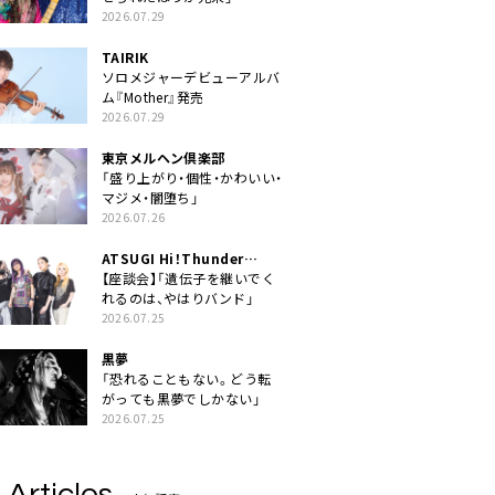
2026.07.29
TAIRIK
ソロメジャーデビューアルバ
ム『Mother』発売
2026.07.29
東京メルヘン倶楽部
「盛り上がり・個性・かわいい・
マジメ・闇堕ち」
2026.07.26
ATSUGI Hi！Thunder
Rock Festival
【座談会】「遺伝子を継いでく
れるのは、やはりバンド」
2026.07.25
黒夢
「恐れることもない。どう転
がっても黒夢でしかない」
2026.07.25
 Articles