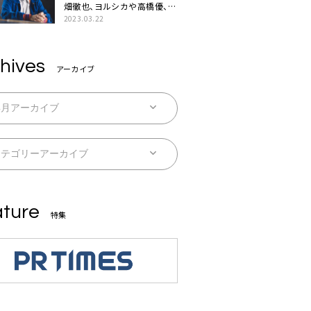
畑徹也、ヨルシカや高橋優、キ
タニタツヤなど9名のゲスト
2023.03.22
を迎えた初アルバムに音楽人
生の総括「自分自身を再確認
できた」
hives
アーカイブ
ture
特集