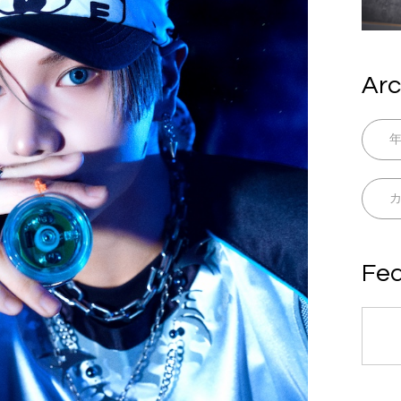
Arc
Fea