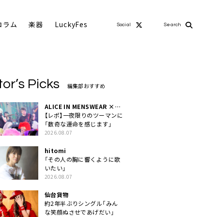
コラム
楽器
LuckyFes
Social
Search
tor’s Picks
編集部おすすめ
ALICE IN MENSWEAR ×
MASCHERA
【レポ】一夜限りのツーマンに
「数奇な運命を感じます」
2026.08.07
hitomi
「その人の胸に響くように歌
いたい」
2026.08.07
仙台貨物
約2年半ぶりシングル「みん
な笑顔ぬさせであげだい」