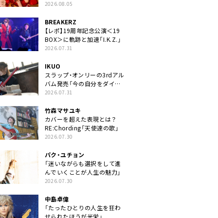
2026.08.05
BREAKERZ
【レポ】19周年記念公演＜19
BOX＞に軌跡と加速「I.K.Z.」
2026.07.31
IKUO
スラップ・オンリーの3rdアル
バム発売「今の自分をダイレ
クトに」
2026.07.31
竹森マサユキ
カバーを超えた表現とは？
RE:Chording「天使達の歌」
2026.07.30
パク・ユチョン
「迷いながらも選択をして進
んでいくことが人生の魅力」
2026.07.30
中島卓偉
「たったひとりの人生を狂わ
せられたほうが光栄」