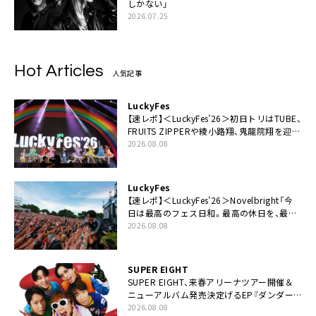
しかない」
2026.07.25
Hot Articles
人気記事
LuckyFes
【速レポ】＜LuckyFes’26＞初日トリはTUBE、
FRUITS ZIPPERや綾小路翔、鬼龍院翔を迎え
た豪華コラボも「知ってたらぜひ一緒に歌っ
2026.08.08
てちょうだい」
LuckyFes
【速レポ】＜LuckyFes’26＞Novelbright「今
日は最高のフェス日和。最高の休日を、最高
の夏休みを作っていきたい」
2026.08.08
SUPER EIGHT
SUPER EIGHT、来春アリーナツアー開催＆
ニューアルバム発売決定げるEP『ダンダー
ラ』本日リリース
2026.08.08