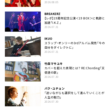
2026.08.05
BREAKERZ
【レポ】19周年記念公演＜19 BOX＞に軌跡と
加速「I.K.Z.」
2026.07.31
IKUO
スラップ・オンリーの3rdアルバム発売「今の
自分をダイレクトに」
2026.07.31
竹森マサユキ
カバーを超えた表現とは？ RE:Chording「天
使達の歌」
2026.07.30
パク・ユチョン
「迷いながらも選択をして進んでいくことが
人生の魅力」
2026.07.30