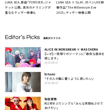
LUNA SEA、新曲「FOREVER」ジャ
LUNA SEA × GLAY、対バンLIVE映
ケット公開。真矢のドラミングが
像作品『The Millennium Eve
重なるティザー映像も
2025』ティザー映像公開
Editor’s Picks
編集部おすすめ
ALICE IN MENSWEAR × MASCHERA
【レポ】一夜限りのツーマンに「数奇な運命を
感じます」
2026.08.07
hitomi
「その人の胸に響くように歌いたい」
2026.08.07
仙台貨物
約2年半ぶりシングル「みんな笑顔ぬさせで
あげだい」