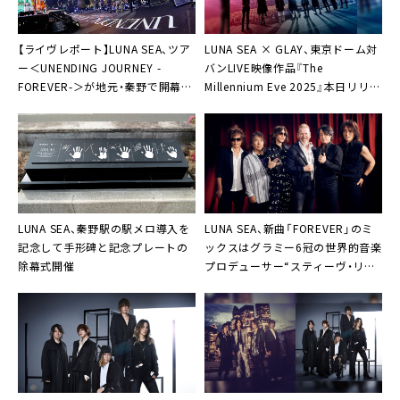
【ライヴレポート】LUNA SEA、ツア
LUNA SEA × GLAY、東京ドーム対
ー＜UNENDING JOURNEY -
バンLIVE映像作品『The
FOREVER-＞が地元・秦野で開幕
Millennium Eve 2025』本日リリー
「正真正銘、故郷ですから！」
ス＆ティザー映像第2弾公開
LUNA SEA、秦野駅の駅メロ導入を
LUNA SEA、新曲「FOREVER」のミ
記念して手形碑と記念プレートの
ックスはグラミー6冠の世界的音楽
除幕式開催
プロデューサー“スティーヴ・リリ
ーホワイト”