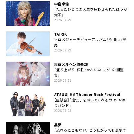
中島卓偉
「たったひとりの人生を狂わせられたほうが
光栄」
2026.07.29
TAIRIK
ソロメジャーデビューアルバム『Mother』発
売
2026.07.29
東京メルヘン倶楽部
「盛り上がり・個性・かわいい・マジメ・闇堕
ち」
2026.07.26
ATSUGI Hi！Thunder Rock Festival
【座談会】「遺伝子を継いでくれるのは、やは
りバンド」
2026.07.25
黒夢
「恐れることもない。どう転がっても黒夢で