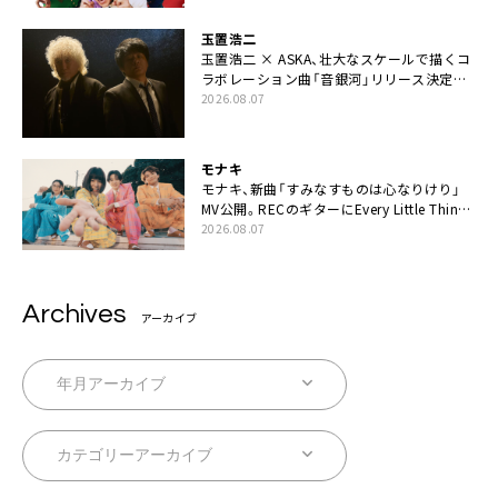
玉置浩二
玉置浩二 × ASKA、壮大なスケールで描くコ
ラボレーション曲「音銀河」リリース決定。
カップリングには新曲「命の宿り」収録も
2026.08.07
モナキ
モナキ、新曲「すみなすものは心なりけり」
MV公開。RECのギターにEvery Little Thing・
伊藤一朗参加も
2026.08.07
Archives
アーカイブ