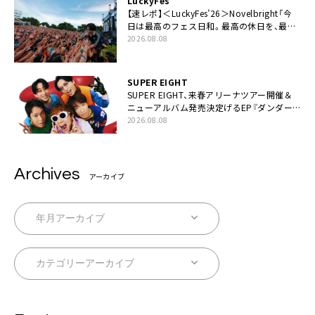
LuckyFes
【速レポ】＜LuckyFes’26＞Novelbright「今
日は最高のフェス日和。最高の休日を、最高
の夏休みを作っていきたい」
2026.08.08
SUPER EIGHT
SUPER EIGHT、来春アリーナツアー開催＆
ニューアルバム発売決定げるEP『ダンダー
ラ』本日リリース
2026.08.08
Archives
アーカイブ