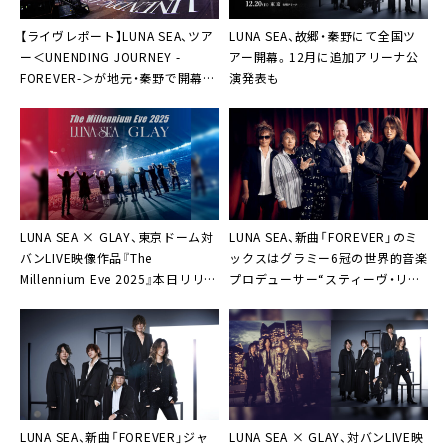
【ライヴレポート】LUNA SEA、ツア
LUNA SEA、故郷・秦野にて全国ツ
ー＜UNENDING JOURNEY -
アー開幕。12月に追加アリーナ公
FOREVER-＞が地元・秦野で開幕
演発表も
「正真正銘、故郷ですから！」
LUNA SEA × GLAY、東京ドーム対
LUNA SEA、新曲「FOREVER」のミ
バンLIVE映像作品『The
ックスはグラミー6冠の世界的音楽
Millennium Eve 2025』本日リリー
プロデューサー“スティーヴ・リリ
ス＆ティザー映像第2弾公開
ーホワイト”
LUNA SEA、新曲「FOREVER」ジャ
LUNA SEA × GLAY、対バンLIVE映