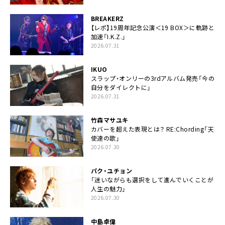
BREAKERZ
【レポ】19周年記念公演＜19 BOX＞に軌跡と
加速「I.K.Z.」
2026.07.31
IKUO
スラップ・オンリーの3rdアルバム発売「今の
自分をダイレクトに」
2026.07.31
竹森マサユキ
カバーを超えた表現とは？ RE:Chording「天
使達の歌」
2026.07.30
パク・ユチョン
「迷いながらも選択をして進んでいくことが
人生の魅力」
2026.07.30
中島卓偉