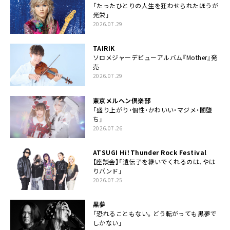
「たったひとりの人生を狂わせられたほうが
光栄」
2026.07.29
TAIRIK
ソロメジャーデビューアルバム『Mother』発
売
2026.07.29
東京メルヘン倶楽部
「盛り上がり・個性・かわいい・マジメ・闇堕
ち」
2026.07.26
ATSUGI Hi！Thunder Rock Festival
【座談会】「遺伝子を継いでくれるのは、やは
りバンド」
2026.07.25
黒夢
「恐れることもない。どう転がっても黒夢で
しかない」