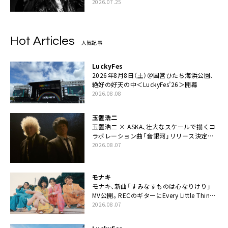
2026.07.25
Hot Articles
人気記事
LuckyFes
2026年8月8日（土）＠国営ひたち海浜公園、
絶好の好天の中＜LuckyFes’26＞開幕
2026.08.08
玉置浩二
玉置浩二 × ASKA、壮大なスケールで描くコ
ラボレーション曲「音銀河」リリース決定。
カップリングには新曲「命の宿り」収録も
2026.08.07
モナキ
モナキ、新曲「すみなすものは心なりけり」
MV公開。RECのギターにEvery Little Thing・
伊藤一朗参加も
2026.08.07