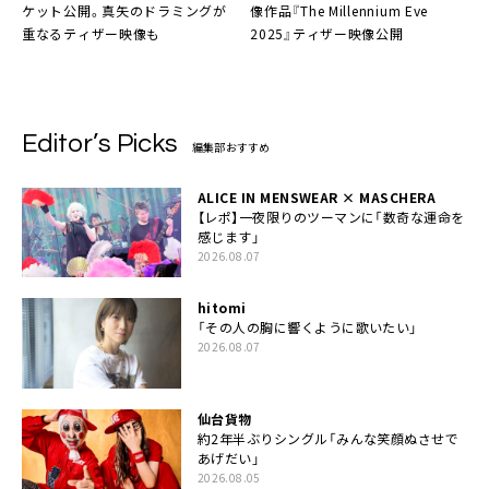
ケット公開。真矢のドラミングが
像作品『The Millennium Eve
重なるティザー映像も
2025』ティザー映像公開
Editor’s Picks
編集部おすすめ
ALICE IN MENSWEAR × MASCHERA
【レポ】一夜限りのツーマンに「数奇な運命を
感じます」
2026.08.07
hitomi
「その人の胸に響くように歌いたい」
2026.08.07
仙台貨物
約2年半ぶりシングル「みんな笑顔ぬさせで
あげだい」
2026.08.05