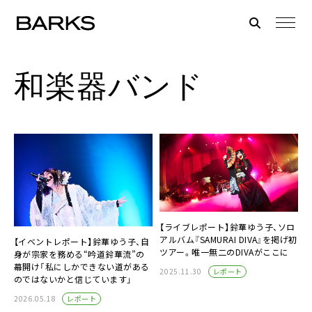
和楽器バンド
【ライブレポート】鈴華ゆう子、ソロ
アルバム『SAMURAI DIVA』を掲げ初
【イベントレポート】鈴華ゆう子、自
ツアー。唯一無二のDIVAがここに
身が宗家を務める“吟道鈴華流”の
幕開け「私にしかできない道がある
レポート
2025.11.30
のではないかと信じています」
レポート
2026.05.18