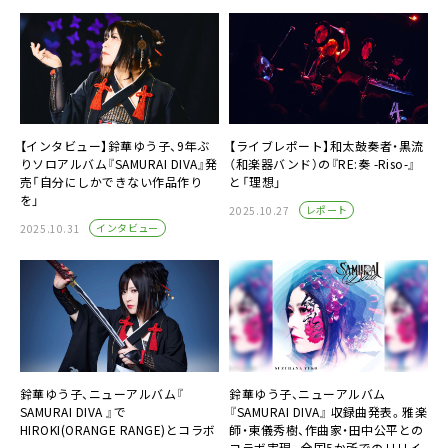
【インタビュー】鈴華ゆう子、9年ぶ
【ライブレポート】和太鼓奏者・黒流
りソロアルバム『SAMURAI DIVA』発
（和楽器バンド）の『RE:奏 -Riso-』
売「自分にしかできない作品作り
と「理想」
を」
レポート
2025.10.27
インタビュー
2025.10.31
鈴華ゆう子、ニューアルバム『
鈴華ゆう子、ニューアルバム
SAMURAI DIVA 』で
『SAMURAI DIVA』 収録曲発表。雅楽
HIROKI(ORANGE RANGE)とコラボ
師・東儀秀樹、作曲家・田中公平との
コラボ実現。全国5か所でのリリイ