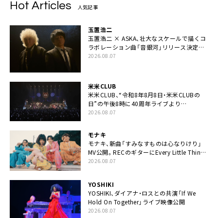
Hot Articles
人気記事
玉置浩二
玉置浩二 × ASKA、壮大なスケールで描くコ
ラボレーション曲「音銀河」リリース決定。
カップリングには新曲「命の宿り」収録も
2026.08.07
米米CLUB
米米CLUB、“令和8年8月8日・米米CLUBの
日”の午後8時に40周年ライブより
「FANtachy medley」を88年限定公開
2026.08.07
モナキ
モナキ、新曲「すみなすものは心なりけり」
MV公開。RECのギターにEvery Little Thing・
伊藤一朗参加も
2026.08.07
YOSHIKI
YOSHIKI、ダイアナ・ロスとの共演「If We
Hold On Together」ライブ映像公開
2026.08.07