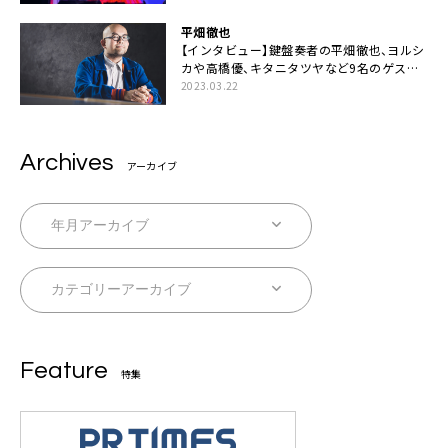
平畑徹也
【インタビュー】鍵盤奏者の平畑徹也、ヨルシ
カや高橋優、キタニタツヤなど9名のゲスト
を迎えた初アルバムに音楽人生の総括「自分
2023.03.22
自身を再確認できた」
Archives
アーカイブ
Feature
特集