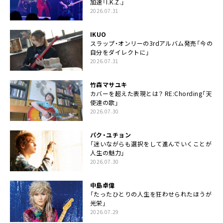
加速「I.K.Z.」
2026.07.31
IKUO
スラップ・オンリーの3rdアルバム発売「今の
自分をダイレクトに」
2026.07.31
竹森マサユキ
カバーを超えた表現とは？ RE:Chording「天
使達の歌」
2026.07.30
パク・ユチョン
「迷いながらも選択をして進んでいくことが
人生の魅力」
2026.07.30
中島卓偉
「たったひとりの人生を狂わせられたほうが
光栄」
2026.07.29