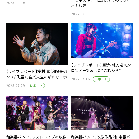
2025.10.06
ベも決定
2025.09.09
【ライブレポート】亜沙、地方巡礼ソ
ロツアーでみせた“これから”
【ライブレポート】桜村 眞（和楽器バ
ンド/ 町屋）、音楽人生の新たな一歩
レポート
2025.07.16
レポート
2025.07.29
和楽器バンド、ラストライブの映像
和楽器バンド、映像作品『和楽器バ