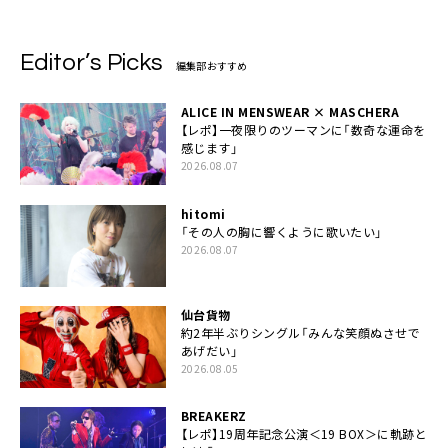
Editor’s Picks
編集部おすすめ
ALICE IN MENSWEAR × MASCHERA
【レポ】一夜限りのツーマンに「数奇な運命を
感じます」
2026.08.07
hitomi
「その人の胸に響くように歌いたい」
2026.08.07
仙台貨物
約2年半ぶりシングル「みんな笑顔ぬさせで
あげだい」
2026.08.05
BREAKERZ
【レポ】19周年記念公演＜19 BOX＞に軌跡と