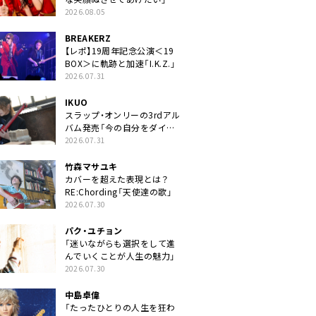
2026.08.05
BREAKERZ
【レポ】19周年記念公演＜19
BOX＞に軌跡と加速「I.K.Z.」
2026.07.31
IKUO
スラップ・オンリーの3rdアル
バム発売「今の自分をダイレ
クトに」
2026.07.31
竹森マサユキ
カバーを超えた表現とは？
RE:Chording「天使達の歌」
2026.07.30
パク・ユチョン
「迷いながらも選択をして進
んでいくことが人生の魅力」
2026.07.30
中島卓偉
「たったひとりの人生を狂わ