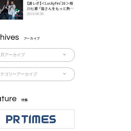
【速レポ】＜LuckyFes’26＞相
川七瀬 「皆さんをもっと熱
く、熱く、熱く盛り上げていき
2026.08.08
ます！」
hives
アーカイブ
ture
特集