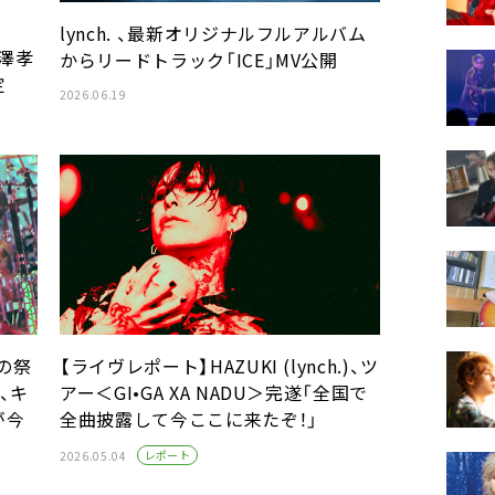
lynch. 、最新オリジナルフルアルバム
田澤孝
からリードトラック「ICE」MV公開
定
2026.06.19
の祭
【ライヴレポート】HAZUKI (lynch.)、ツ
C、キ
アー＜GI•GA XA NADU＞完遂「全国で
が今
全曲披露して今ここに来たぞ！」
レポート
2026.05.04