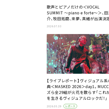
歌声とピアノだけの＜VOCAL
SUMMIT ～piano e forte～＞、
介、牧田拓磨、来夢、真緒が出演決
2026.07.03
【ライブレポート】ヴィジュアル系
典＜MASKED 2026＞day1。MUC
ズら全29組が火花を散らす「これ
を生きるヴィジュアルロックだ！」
レポート
2026.05.29