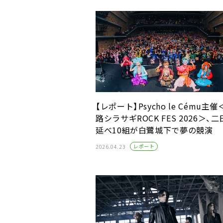
【レポート】Psycho le Cému主
路シラサギROCK FES 2026＞、
延べ10組が白鷺城下で夢の競演
レポート
2026.04.23