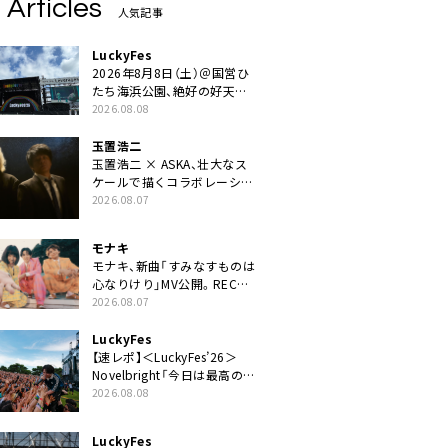
 Articles
人気記事
LuckyFes
2026年8月8日（土）＠国営ひ
たち海浜公園、絶好の好天の
中＜LuckyFes’26＞開幕
2026.08.08
玉置浩二
玉置浩二 × ASKA、壮大なス
ケールで描くコラボレーショ
ン曲「音銀河」リリース決定。
2026.08.07
カップリングには新曲「命の
宿り」収録も
モナキ
モナキ、新曲「すみなすものは
心なりけり」MV公開。RECの
ギターにEvery Little Thing・
2026.08.07
伊藤一朗参加も
LuckyFes
【速レポ】＜LuckyFes’26＞
Novelbright「今日は最高のフ
ェス日和。最高の休日を、最
2026.08.08
高の夏休みを作っていきた
い」
LuckyFes