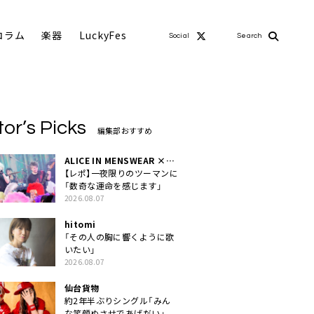
コラム
楽器
LuckyFes
Social
Search
tor’s Picks
編集部おすすめ
ALICE IN MENSWEAR ×
MASCHERA
【レポ】一夜限りのツーマンに
「数奇な運命を感じます」
2026.08.07
hitomi
「その人の胸に響くように歌
いたい」
2026.08.07
仙台貨物
約2年半ぶりシングル「みん
な笑顔ぬさせであげだい」