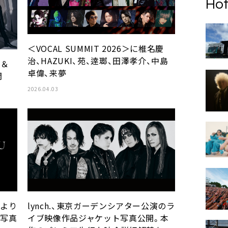
Hot
＜VOCAL SUMMIT 2026＞に椎名慶
治、HAZUKI、苑、逹瑯、⽥澤孝介、中島
』＆
卓偉、来夢
開
2026.04.03
lynch.、東京ガーデンシアター公演のラ
演より
イブ映像作品ジャケット写真公開。本
ブ写真