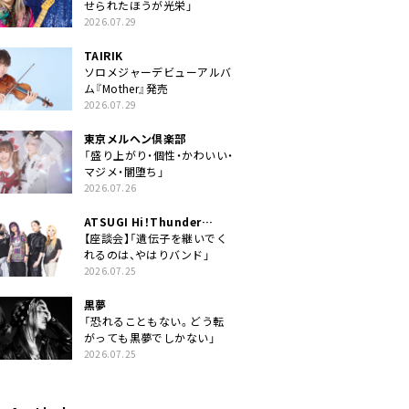
せられたほうが光栄」
2026.07.29
TAIRIK
ソロメジャーデビューアルバ
ム『Mother』発売
2026.07.29
東京メルヘン倶楽部
「盛り上がり・個性・かわいい・
マジメ・闇堕ち」
2026.07.26
ATSUGI Hi！Thunder
Rock Festival
【座談会】「遺伝子を継いでく
れるのは、やはりバンド」
2026.07.25
黒夢
「恐れることもない。どう転
がっても黒夢でしかない」
2026.07.25