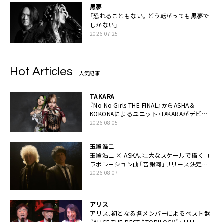
黒夢
「恐れることもない。どう転がっても黒夢で
しかない」
2026.07.25
Hot Articles
人気記事
TAKARA
『No No Girls THE FINAL』からASHA＆
KOKONAによるユニット・TAKARAがデビュ
ー
2026.08.05
玉置浩二
玉置浩二 × ASKA、壮大なスケールで描くコ
ラボレーション曲「音銀河」リリース決定。
カップリングには新曲「命の宿り」収録も
2026.08.07
アリス
アリス、初となる各メンバーによるベスト盤
『ALICE THE BEST “TORILOGY”』リリース