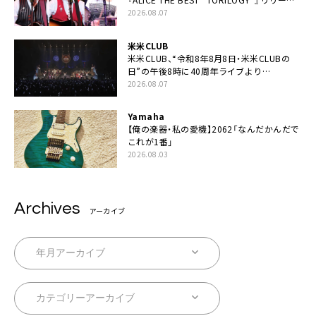
決定
2026.08.07
米米CLUB
米米CLUB、“令和8年8月8日・米米CLUBの
日”の午後8時に40周年ライブより
「FANtachy medley」を88年限定公開
2026.08.07
Yamaha
【俺の楽器・私の愛機】2062「なんだかんだで
これが1番」
2026.08.03
Archives
アーカイブ