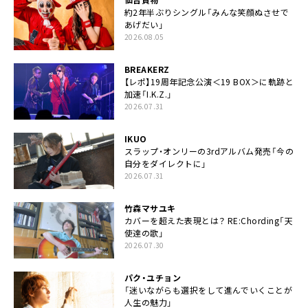
約2年半ぶりシングル「みんな笑顔ぬさせで
あげだい」
2026.08.05
BREAKERZ
【レポ】19周年記念公演＜19 BOX＞に軌跡と
加速「I.K.Z.」
2026.07.31
IKUO
スラップ・オンリーの3rdアルバム発売「今の
自分をダイレクトに」
2026.07.31
竹森マサユキ
カバーを超えた表現とは？ RE:Chording「天
使達の歌」
2026.07.30
パク・ユチョン
「迷いながらも選択をして進んでいくことが
人生の魅力」