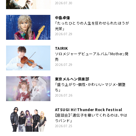
2026.07.30
中島卓偉
「たったひとりの人生を狂わせられたほうが
光栄」
2026.07.29
TAIRIK
ソロメジャーデビューアルバム『Mother』発
売
2026.07.29
東京メルヘン倶楽部
「盛り上がり・個性・かわいい・マジメ・闇堕
ち」
2026.07.26
ATSUGI Hi！Thunder Rock Festival
【座談会】「遺伝子を継いでくれるのは、やは
りバンド」
2026.07.25