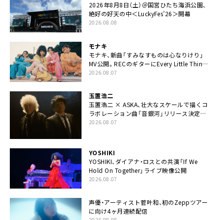
2026年8月8日（土）＠国営ひたち海浜公園、
絶好の好天の中＜LuckyFes’26＞開幕
2026.08.08
モナキ
モナキ、新曲「すみなすものは心なりけり」
MV公開。RECのギターにEvery Little Thing・
伊藤一朗参加も
2026.08.07
玉置浩二
玉置浩二 × ASKA、壮大なスケールで描くコ
ラボレーション曲「音銀河」リリース決定。
カップリングには新曲「命の宿り」収録も
2026.08.07
YOSHIKI
YOSHIKI、ダイアナ・ロスとの共演「If We
Hold On Together」ライブ映像公開
2026.08.07
声優・アーティスト菅叶和、初のZeppツアー
に向け4ヶ月連続配信
2026.08.08