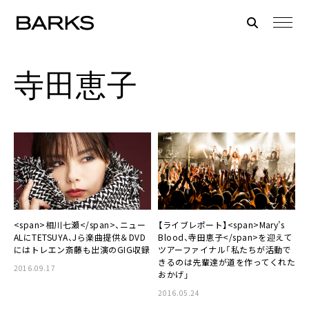
寺田恵子
【ライブレポート】<span>Mary’s
<span>相川七瀬</span>、ニュー
Blood、寺田恵子</span>を迎えて
ALにTETSUYA、Jら楽曲提供＆DVD
ツアーファイナル「私たちが活動で
にはトレエン斎藤も出演のGIG収録
きるのは先輩達が道を作ってくれた
2016.09.17
おかげ」
2016.05.24