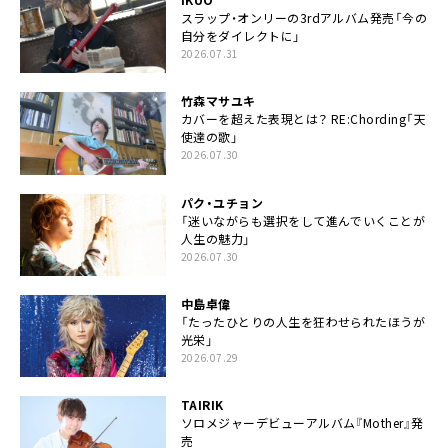
スラップ・オンリーの3rdアルバム発売「今の
自分をダイレクトに」
2026.07.31
竹森マサユキ
カバーを超えた表現とは？ RE:Chording「天
使達の歌」
2026.07.30
パク・ユチョン
「迷いながらも選択をして進んでいくことが
人生の魅力」
2026.07.30
中島卓偉
「たったひとりの人生を狂わせられたほうが
光栄」
2026.07.29
TAIRIK
ソロメジャーデビューアルバム『Mother』発
売