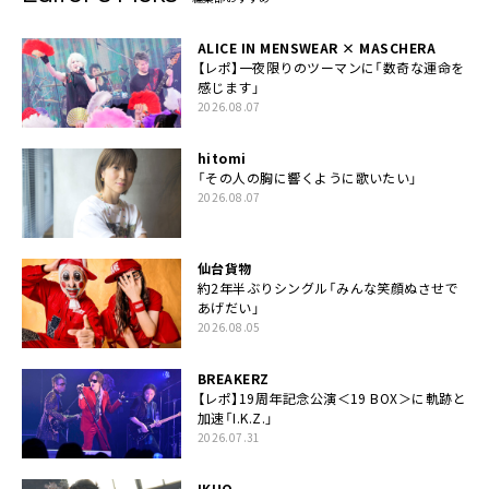
ALICE IN MENSWEAR × MASCHERA
【レポ】一夜限りのツーマンに「数奇な運命を
感じます」
2026.08.07
hitomi
「その人の胸に響くように歌いたい」
2026.08.07
仙台貨物
約2年半ぶりシングル「みんな笑顔ぬさせで
あげだい」
2026.08.05
BREAKERZ
【レポ】19周年記念公演＜19 BOX＞に軌跡と
加速「I.K.Z.」
2026.07.31
IKUO