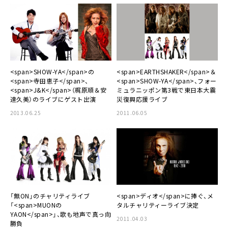
<span>SHOW-YA</span>の
<span>EARTHSHAKER</span>＆
<span>寺田恵子</span>、
<span>SHOW-YA</span>、フォー
<span>J&K</span>（梶原順＆安
ミュラニッポン第3戦で東日本大震
達久美）のライブにゲスト出演
災復興応援ライブ
2013.06.25
2011.06.05
「無ON」のチャリティライブ
<span>ディオ</span>に捧ぐ、メ
「<span>MUONの
タルチャリティーライブ決定
YAON</span>」、歌も地声で真っ向
2011.04.03
勝負