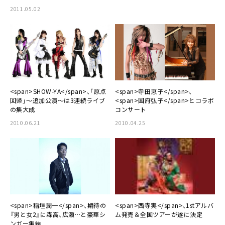
2011.05.02
<span>SHOW-YA</span>、「原点
<span>寺田恵子</span>、
回帰」～追加公演～は3連続ライブ
<span>国府弘子</span>とコラボ
の集大成
コンサート
2010.06.21
2010.04.25
<span>稲垣潤一</span>、期待の
<span>西寺実</span>、1stアルバ
『男と女2』に森高、広瀬…と豪華シ
ム発売＆全国ツアーが遂に決定
ンガー集結