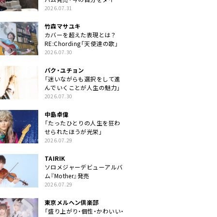
クトに」
2026.07.31
竹森マサユキ
カバーを超えた表現とは？
RE:Chording「天使達の歌」
2026.07.30
パク・ユチョン
「迷いながらも選択をして進
んでいくことが人生の魅力」
2026.07.30
中島卓偉
「たったひとりの人生を狂わ
せられたほうが光栄」
2026.07.29
TAIRIK
ソロメジャーデビューアルバ
ム『Mother』発売
2026.07.29
東京メルヘン倶楽部
「盛り上がり・個性・かわいい・