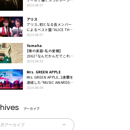
ン曲「音銀河」リリース決定。
2026.08.07
カップリングには新曲「命の
宿り」収録も
アリス
アリス、初となる各メンバー
によるベスト盤『ALICE THE
BEST “TORILOGY”』リリー
2026.08.07
ス決定
Yamaha
【俺の楽器・私の愛機】
2062「なんだかんだでこれが
1番」
2026.08.03
Mrs. GREEN APPLE
Mrs. GREEN APPLE、2連覇を
達成した『MUSIC AWARDS
JAPAN 2026』での「クスシ
2026.08.06
キ」ライブパフォーマンスを
YouTube公開
hives
アーカイブ