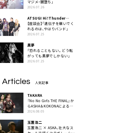
マジメ・闇堕ち」
2026.07.26
ATSUGI Hi！Thunder
Rock Festival
【座談会】「遺伝子を継いでく
れるのは、やはりバンド」
2026.07.25
黒夢
「恐れることもない。どう転
がっても黒夢でしかない」
2026.07.25
 Articles
人気記事
TAKARA
『No No Girls THE FINAL』か
らASHA＆KOKONAによるユ
ニット・TAKARAがデビュー
2026.08.05
玉置浩二
玉置浩二 × ASKA、壮大なス
ケールで描くコラボレーショ