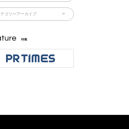
ture
特集