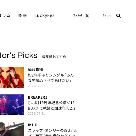
コラム
楽器
LuckyFes
Social
Search
tor’s Picks
編集部おすすめ
仙台貨物
約2年半ぶりシングル「みん
な笑顔ぬさせであげだい」
2026.08.05
BREAKERZ
【レポ】19周年記念公演＜19
BOX＞に軌跡と加速「I.K.Z.」
2026.07.31
IKUO
スラップ・オンリーの3rdアル
バム発売「今の自分をダイレ