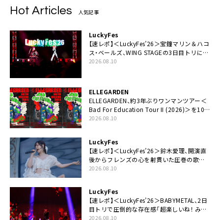
Hot Articles
人気記事
LuckyFes
【速レポ】＜LuckyFes’26＞宝鐘マリン＆ハコ
ス・ベールズ、WING STAGEの3日目トリに降
臨。VTuber初出演の＜LuckyFes＞に刻みつ
2026.08.10
けた鮮やかなパフォーマンス
ELLEGARDEN
ELLEGARDEN、約3年ぶりワンマンツアー＜
Bad For Education Tour II (2026)＞を10
月より開催
2026.08.10
LuckyFes
【速レポ】＜LuckyFes’26＞鈴木愛理、開演直
後からフレンズの心を射貫いた圧巻の歌
声。“最強の相方”の登場も「みなさんしっか
2026.08.10
りついてきてください！」
LuckyFes
【速レポ】＜LuckyFes’26＞BABYMETAL、2日
目トリで圧倒的な存在感「超楽しいね！ みん
なありがとう！」
2026.08.10