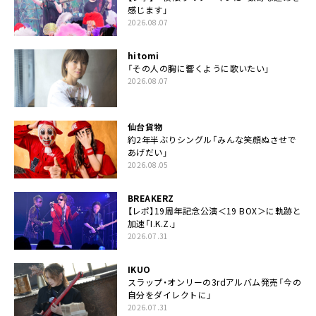
感じます」
2026.08.07
hitomi
「その人の胸に響くように歌いたい」
2026.08.07
仙台貨物
約2年半ぶりシングル「みんな笑顔ぬさせで
あげだい」
2026.08.05
BREAKERZ
【レポ】19周年記念公演＜19 BOX＞に軌跡と
加速「I.K.Z.」
2026.07.31
IKUO
スラップ・オンリーの3rdアルバム発売「今の
自分をダイレクトに」
2026.07.31