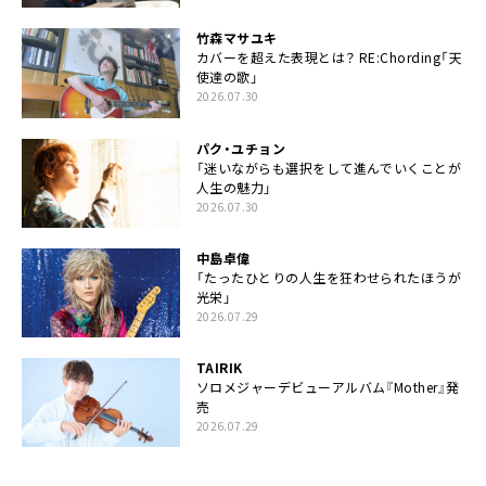
竹森マサユキ
カバーを超えた表現とは？ RE:Chording「天
使達の歌」
2026.07.30
パク・ユチョン
「迷いながらも選択をして進んでいくことが
人生の魅力」
2026.07.30
中島卓偉
「たったひとりの人生を狂わせられたほうが
光栄」
2026.07.29
TAIRIK
ソロメジャーデビューアルバム『Mother』発
売
2026.07.29