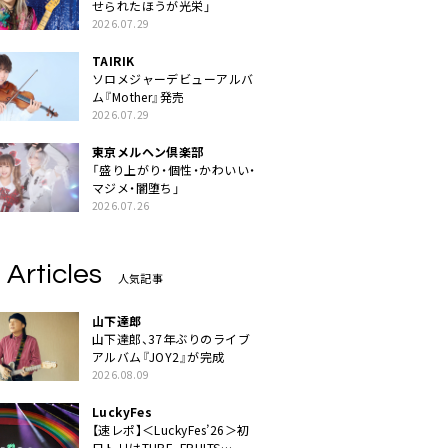
せられたほうが光栄」
2026.07.29
TAIRIK
ソロメジャーデビューアルバ
ム『Mother』発売
2026.07.29
東京メルヘン倶楽部
「盛り上がり・個性・かわいい・
マジメ・闇堕ち」
2026.07.26
 Articles
人気記事
山下達郎
山下達郎、37年ぶりのライブ
アルバム『JOY2』が完成
2026.08.09
LuckyFes
【速レポ】＜LuckyFes’26＞初
日トリはTUBE、FRUITS