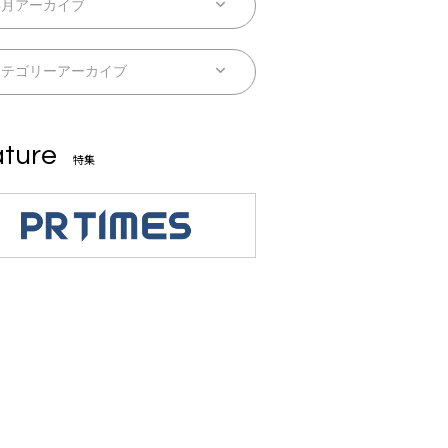
ture
特集