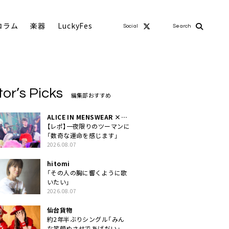
コラム
楽器
LuckyFes
Social
Search
tor’s Picks
編集部おすすめ
ALICE IN MENSWEAR ×
MASCHERA
【レポ】一夜限りのツーマンに
「数奇な運命を感じます」
2026.08.07
hitomi
「その人の胸に響くように歌
いたい」
2026.08.07
仙台貨物
約2年半ぶりシングル「みん
な笑顔ぬさせであげだい」