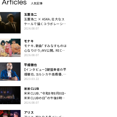
 Articles
人気記事
玉置浩二
玉置浩二 × ASKA、壮大なス
ケールで描くコラボレーショ
ン曲「音銀河」リリース決定。
2026.08.07
カップリングには新曲「命の
宿り」収録も
モナキ
モナキ、新曲「すみなすものは
心なりけり」MV公開。RECの
ギターにEvery Little Thing・
2026.08.07
伊藤一朗参加も
平畑徹也
【インタビュー】鍵盤奏者の平
畑徹也、ヨルシカや高橋優、キ
タニタツヤなど9名のゲスト
2023.03.22
を迎えた初アルバムに音楽人
生の総括「自分自身を再確認
米米CLUB
できた」
米米CLUB、“令和8年8月8日・
米米CLUBの日”の午後8時に
40周年ライブより「FANtachy
2026.08.07
medley」を88年限定公開
アリス
アリス、初となる各メンバー