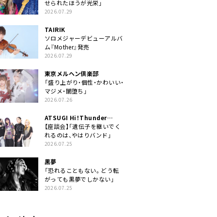
せられたほうが光栄」
2026.07.29
TAIRIK
ソロメジャーデビューアルバ
ム『Mother』発売
2026.07.29
東京メルヘン倶楽部
「盛り上がり・個性・かわいい・
マジメ・闇堕ち」
2026.07.26
ATSUGI Hi！Thunder
Rock Festival
【座談会】「遺伝子を継いでく
れるのは、やはりバンド」
2026.07.25
黒夢
「恐れることもない。どう転
がっても黒夢でしかない」
2026.07.25