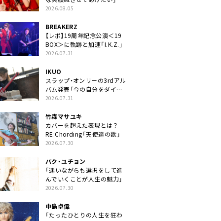
2026.08.05
BREAKERZ
【レポ】19周年記念公演＜19
BOX＞に軌跡と加速「I.K.Z.」
2026.07.31
IKUO
スラップ・オンリーの3rdアル
バム発売「今の自分をダイレ
クトに」
2026.07.31
竹森マサユキ
カバーを超えた表現とは？
RE:Chording「天使達の歌」
2026.07.30
パク・ユチョン
「迷いながらも選択をして進
んでいくことが人生の魅力」
2026.07.30
中島卓偉
「たったひとりの人生を狂わ