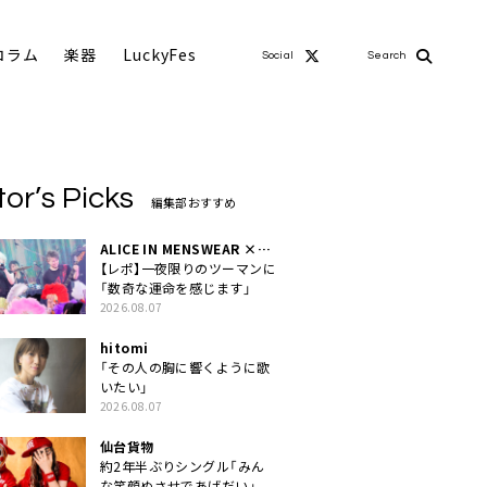
コラム
楽器
LuckyFes
Social
Search
tor’s Picks
編集部おすすめ
ALICE IN MENSWEAR ×
MASCHERA
【レポ】一夜限りのツーマンに
「数奇な運命を感じます」
2026.08.07
hitomi
「その人の胸に響くように歌
いたい」
2026.08.07
仙台貨物
約2年半ぶりシングル「みん
な笑顔ぬさせであげだい」