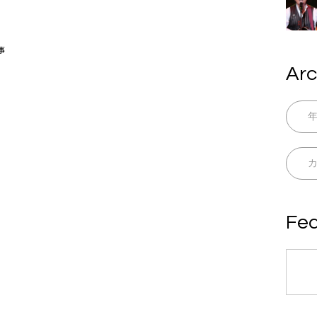
事
Arc
Fea