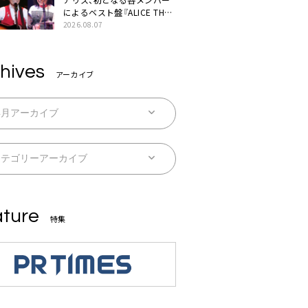
によるベスト盤『ALICE THE
BEST “TORILOGY”』リリー
2026.08.07
ス決定
hives
アーカイブ
ture
特集