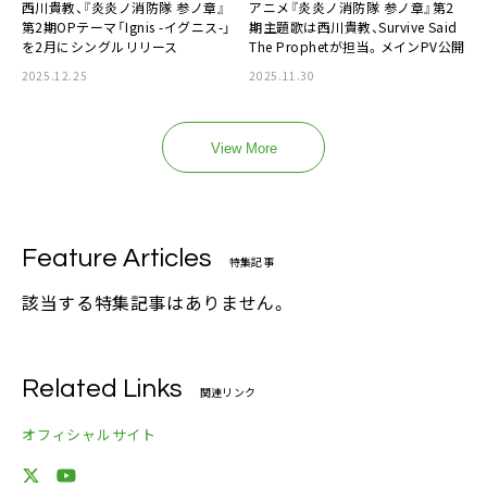
西川貴教、『炎炎ノ消防隊 参ノ章』
アニメ『炎炎ノ消防隊 参ノ章』第2
第2期OPテーマ「Ignis -イグニス-」
期主題歌は西川貴教、Survive Said
を2月にシングルリリース
The Prophetが担当。メインPV公開
2025.12.25
2025.11.30
View More
Feature Articles
特集記事
該当する特集記事はありません。
Related Links
関連リンク
オフィシャルサイト