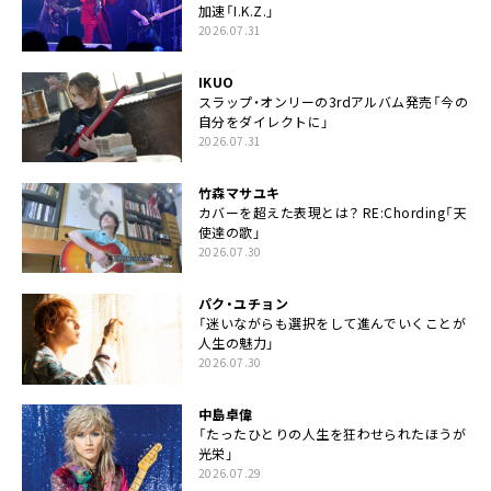
加速「I.K.Z.」
2026.07.31
IKUO
スラップ・オンリーの3rdアルバム発売「今の
自分をダイレクトに」
2026.07.31
竹森マサユキ
カバーを超えた表現とは？ RE:Chording「天
使達の歌」
2026.07.30
パク・ユチョン
「迷いながらも選択をして進んでいくことが
人生の魅力」
2026.07.30
中島卓偉
「たったひとりの人生を狂わせられたほうが
光栄」
2026.07.29