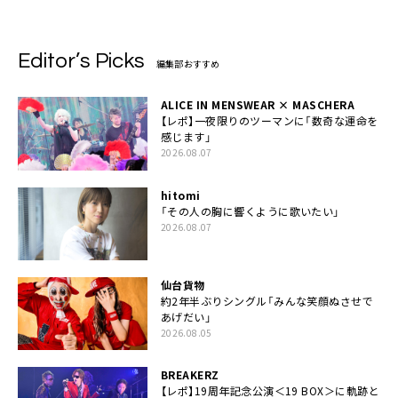
Editor’s Picks
編集部おすすめ
ALICE IN MENSWEAR × MASCHERA
【レポ】一夜限りのツーマンに「数奇な運命を
感じます」
2026.08.07
hitomi
「その人の胸に響くように歌いたい」
2026.08.07
仙台貨物
約2年半ぶりシングル「みんな笑顔ぬさせで
あげだい」
2026.08.05
BREAKERZ
【レポ】19周年記念公演＜19 BOX＞に軌跡と