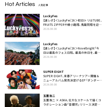
Hot Articles
人気記事
LuckyFes
【速レポ】＜LuckyFes’26＞初日トリはTUBE、
FRUITS ZIPPERや綾小路翔、鬼龍院翔を迎え
た豪華コラボも「知ってたらぜひ一緒に歌っ
2026.08.08
てちょうだい」
LuckyFes
【速レポ】＜LuckyFes’26＞Novelbright「今
日は最高のフェス日和。最高の休日を、最高
の夏休みを作っていきたい」
2026.08.08
SUPER EIGHT
SUPER EIGHT、来春アリーナツアー開催＆
ニューアルバム発売決定げるEP『ダンダー
ラ』本日リリース
2026.08.08
玉置浩二
玉置浩二 × ASKA、壮大なスケールで描くコ
ラボレーション曲「音銀河」リリース決定。