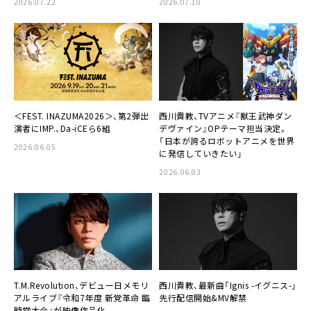
2026.07.22
2026.07.10
＜FEST. INAZUMA2026＞、第2弾出
西川貴教、TVアニメ『獣王武神ダン
演者にIMP.、Da-iCEら6組
デヴァイン』OPテーマ担当決定。
「日本が誇るロボットアニメを世界
2026.06.05
に発信していきたい」
2026.06.03
T.M.Revolution、デビュー日メモリ
西川貴教、最新曲「Ignis -イグニス-」
アルライブ『令和7年度 新党革命 臨
先行配信開始&MV解禁
時党大会』が映像作品化