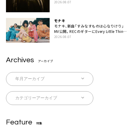
カップリングには新曲「命の宿り」収録も
2026.08.07
モナキ
モナキ、新曲「すみなすものは心なりけり」
MV公開。RECのギターにEvery Little Thing・
伊藤一朗参加も
2026.08.07
Archives
アーカイブ
Feature
特集