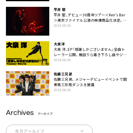
平井 堅
平井 堅、デビュー30周年ツアー＜Ken’s Bar
＞東京ファイナル公演の映像商品化決定。ブ
ックレットには平井堅のメッセージ掲載も
2026.08.06
大泉洋
大泉 洋、EP『感謝しかございません』全曲ト
レーラー公開。幾田りら書き下ろし曲やジャ
ズピアニスト・小曽根真による提供曲のレコ
2026.08.06
ーディング映像の一部解禁も
佐藤三兄弟
佐藤三兄弟、 メジャーデビューイベントで間
奏第三形態ダンスを披露
2026.08.06
Archives
アーカイブ