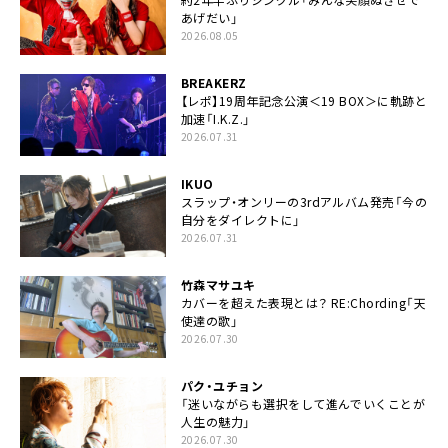
あげだい」
2026.08.05
BREAKERZ
【レポ】19周年記念公演＜19 BOX＞に軌跡と
加速「I.K.Z.」
2026.07.31
IKUO
スラップ・オンリーの3rdアルバム発売「今の
自分をダイレクトに」
2026.07.31
竹森マサユキ
カバーを超えた表現とは？ RE:Chording「天
使達の歌」
2026.07.30
パク・ユチョン
「迷いながらも選択をして進んでいくことが
人生の魅力」
2026.07.30