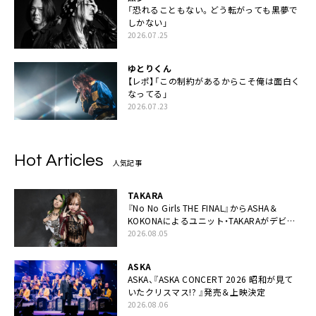
「恐れることもない。どう転がっても黒夢で
しかない」
2026.07.25
ゆとりくん
【レポ】「この制約があるからこそ俺は面白く
なってる」
2026.07.23
Hot Articles
人気記事
TAKARA
『No No Girls THE FINAL』からASHA＆
KOKONAによるユニット・TAKARAがデビュ
ー
2026.08.05
ASKA
ASKA、『ASKA CONCERT 2026 昭和が見て
いたクリスマス!? 』発売＆上映決定
2026.08.06