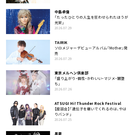
中島卓偉
「たったひとりの人生を狂わせられたほうが
光栄」
2026.07.29
TAIRIK
ソロメジャーデビューアルバム『Mother』発
売
2026.07.29
東京メルヘン倶楽部
「盛り上がり・個性・かわいい・マジメ・闇堕
ち」
2026.07.26
ATSUGI Hi！Thunder Rock Festival
【座談会】「遺伝子を継いでくれるのは、やは
りバンド」
2026.07.25
黒夢