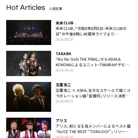
Hot Articles
人気記事
米米CLUB
米米CLUB、“令和8年8月8日・米米CLUBの
日”の午後8時に40周年ライブより
「FANtachy medley」を88年限定公開
2026.08.07
TAKARA
『No No Girls THE FINAL』からASHA＆
KOKONAによるユニット・TAKARAがデビュ
ー
2026.08.05
玉置浩二
玉置浩二 × ASKA、壮大なスケールで描くコ
ラボレーション曲「音銀河」リリース決定。
カップリングには新曲「命の宿り」収録も
2026.08.07
アリス
アリス、初となる各メンバーによるベスト盤
『ALICE THE BEST “TORILOGY”』リリース
決定
2026.08.07