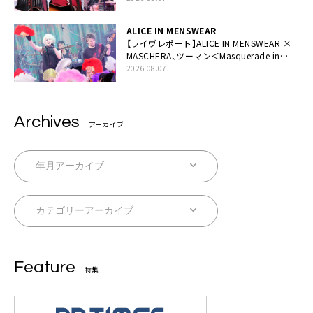
ALICE IN MENSWEAR
【ライヴレポート】ALICE IN MENSWEAR ×
MASCHERA、ツーマン＜Masquerade in
Wonderland＞に一夜限り豪華共演と14年
2026.08.07
ぶり帰還「数奇な運命を感じます」
Archives
アーカイブ
Feature
特集