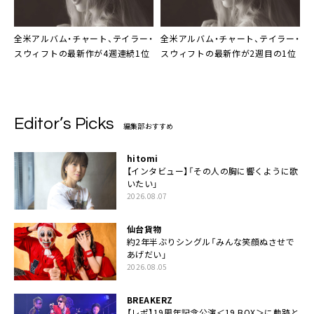
全米アルバム・チャート、テイラー・
全米アルバム・チャート、テイラー・
スウィフトの最新作が4週連続1位
スウィフトの最新作が2週目の1位
Editor’s Picks
編集部おすすめ
hitomi
【インタビュー】「その人の胸に響くように歌
いたい」
2026.08.07
仙台貨物
約2年半ぶりシングル「みんな笑顔ぬさせで
あげだい」
2026.08.05
BREAKERZ
【レポ】19周年記念公演＜19 BOX＞に軌跡と