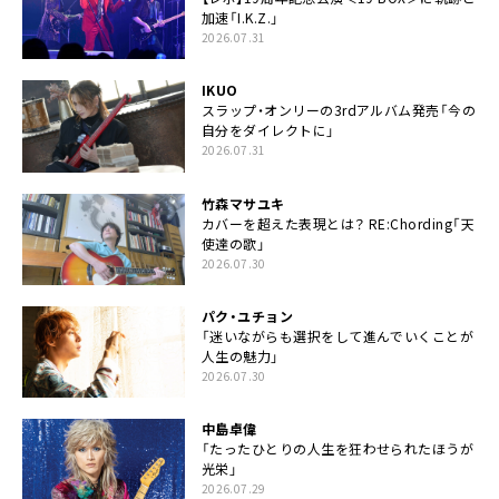
加速「I.K.Z.」
2026.07.31
IKUO
スラップ・オンリーの3rdアルバム発売「今の
自分をダイレクトに」
2026.07.31
竹森マサユキ
カバーを超えた表現とは？ RE:Chording「天
使達の歌」
2026.07.30
パク・ユチョン
「迷いながらも選択をして進んでいくことが
人生の魅力」
2026.07.30
中島卓偉
「たったひとりの人生を狂わせられたほうが
光栄」
2026.07.29