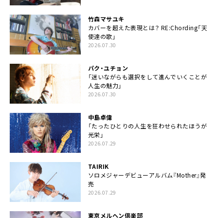
竹森マサユキ
カバーを超えた表現とは？ RE:Chording「天
使達の歌」
2026.07.30
パク・ユチョン
「迷いながらも選択をして進んでいくことが
人生の魅力」
2026.07.30
中島卓偉
「たったひとりの人生を狂わせられたほうが
光栄」
2026.07.29
TAIRIK
ソロメジャーデビューアルバム『Mother』発
売
2026.07.29
東京メルヘン倶楽部