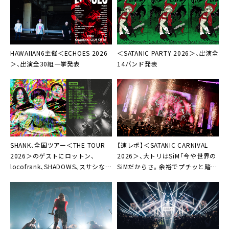
HAWAIIAN6主催＜ECHOES 2026
＜SATANIC PARTY 2026＞、出演全
＞、出演全30組一挙発表
14バンド発表
SHANK、全国ツアー＜THE TOUR
【速レポ】＜SATANIC CARNIVAL
2026＞のゲストにロットン、
2026＞、大トリはSiM「今や世界の
locofrank、SHADOWS、スサシなど
SiMだからさ。余裕でプチッと踏み
10組
潰すつもりで来ました」