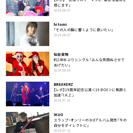
感じます」
2026.08.07
hitomi
「その人の胸に響くように歌いたい」
2026.08.07
仙台貨物
約2年半ぶりシングル「みんな笑顔ぬさせで
あげだい」
2026.08.05
BREAKERZ
【レポ】19周年記念公演＜19 BOX＞に軌跡と
加速「I.K.Z.」
2026.07.31
IKUO
スラップ・オンリーの3rdアルバム発売「今の
自分をダイレクトに」
2026.07.31