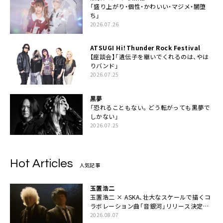
「盛り上がり・個性・かわいい・マジメ・闇堕
ち」
2026.07.26
ATSUGI Hi！Thunder Rock Festival
【座談会】「遺伝子を継いでくれるのは、やは
りバンド」
2026.07.25
黒夢
「恐れることもない。どう転がっても黒夢で
しかない」
2026.07.25
Hot Articles
人気記事
玉置浩二
玉置浩二 × ASKA、壮大なスケールで描くコ
ラボレーション曲「音銀河」リリース決定。
カップリングには新曲「命の宿り」収録も
2026.08.07