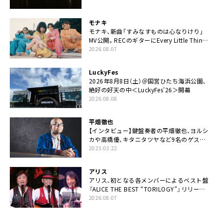
モナキ
モナキ、新曲「すみなすものは心なりけり」
MV公開。RECのギターにEvery Little Thing・
伊藤一朗参加も
2026.08.07
LuckyFes
2026年8月8日（土）＠国営ひたち海浜公園、
絶好の好天の中＜LuckyFes’26＞開幕
2026.08.08
平畑徹也
【インタビュー】鍵盤奏者の平畑徹也、ヨルシ
カや高橋優、キタニタツヤなど9名のゲスト
を迎えた初アルバムに音楽人生の総括「自分
2023.03.22
自身を再確認できた」
アリス
アリス、初となる各メンバーによるベスト盤
『ALICE THE BEST “TORILOGY”』リリース
決定
2026.08.07