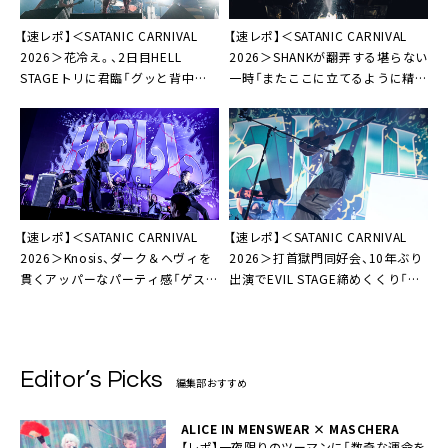
【速レポ】＜SATANIC CARNIVAL
【速レポ】＜SATANIC CARNIVAL
2026＞花冷え。、2日目HELL
2026＞SHANKが翻弄する堪らない
STAGEトリに君臨「グッと背中を
一時「またここに立てるように精進
押された気がしました」
します」
【速レポ】＜SATANIC CARNIVAL
【速レポ】＜SATANIC CARNIVAL
2026＞Knosis、ダーク＆ヘヴィを
2026＞打首獄門同好会、10年ぶり
貫くアッパーなパーティ感「ゲスト
出演でEVIL STAGE締めくくり「ヤ
ボーカルは貴様らだ！ デカい声を
ンチャに遊ぶプロ」
出せ！」
Editor’s Picks
編集部おすすめ
ALICE IN MENSWEAR × MASCHERA
【レポ】一夜限りのツーマンに「数奇な運命を