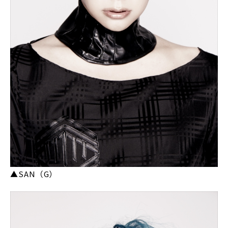
▲SAN（G）