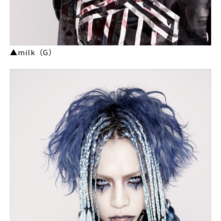
▲milk（G）