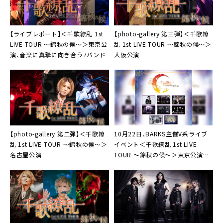
【ライブレポート】
＜千歌繚乱 1st
【photo-gallery 第三弾】
＜千歌繚
LIVE TOUR ～錦秋の候～＞
東京公
乱 1st LIVE TOUR 〜錦秋の候〜＞
演、音楽に真摯に向き合う7バンド
大阪公演
【photo-gallery 第二弾】
＜千歌繚
10月22日、BARKS主催V系ライブ
乱 1st LIVE TOUR 〜錦秋の候〜＞
イベント
＜千歌繚乱 1st LIVE
名古屋公演
TOUR 〜錦秋の候〜＞
東京公演開
催