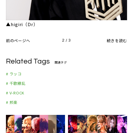
▲higiri（Dr）
前のページへ
続きを読む
2 / 3
Related Tags
関連タグ
# ラッコ
# 千歌繚乱
# V-ROCK
# 邦楽