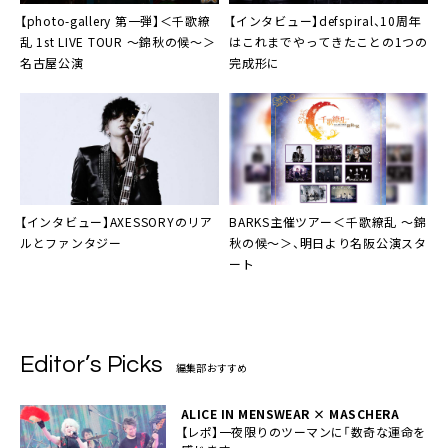
【photo-gallery 第一弾】
＜千歌繚
【インタビュー】
defspiral
、10周年
乱 1st LIVE TOUR 〜錦秋の候〜＞
はこれまでやってきたことの1つの
名古屋公演
完成形に
【インタビュー】
AXESSORY
のリア
BARKS主催ツアー
＜千歌繚乱 〜錦
ルとファンタジー
秋の候〜＞
、明日より名阪公演スタ
ート
Editor’s Picks
編集部おすすめ
ALICE IN MENSWEAR × MASCHERA
【レポ】一夜限りのツーマンに「数奇な運命を