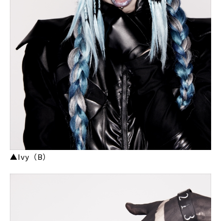
▲Ivy（B）