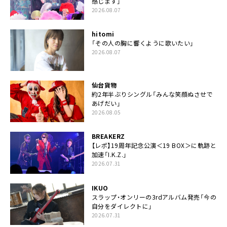
感じます」
2026.08.07
hitomi
「その人の胸に響くように歌いたい」
2026.08.07
仙台貨物
約2年半ぶりシングル「みんな笑顔ぬさせで
あげだい」
2026.08.05
BREAKERZ
【レポ】19周年記念公演＜19 BOX＞に軌跡と
加速「I.K.Z.」
2026.07.31
IKUO
スラップ・オンリーの3rdアルバム発売「今の
自分をダイレクトに」
2026.07.31