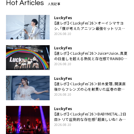
Hot Articles
人気記事
LuckyFes
【速レポ】＜LuckyFes’26＞オーイシマサヨ
シ、「僕が考えたアニソン最強セットリスト
で臨みます！」
2026.08.10
LuckyFes
【速レポ】＜LuckyFes’26＞Juice=Juice、真夏
の日差しを超える熱気と存在感でRAINBOW
STAGE席巻
2026.08.10
LuckyFes
【速レポ】＜LuckyFes’26＞鈴木愛理、開演直
後からフレンズの心を射貫いた圧巻の歌
声。“最強の相方”の登場も「みなさんしっか
2026.08.10
りついてきてください！」
LuckyFes
【速レポ】＜LuckyFes’26＞BABYMETAL、2日
目トリで圧倒的な存在感「超楽しいね！ みん
なありがとう！」
2026.08.10