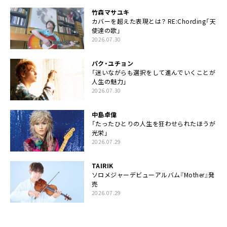
竹森マサユキ
カバーを超えた表現とは？ RE:Chording「天
使達の歌」
2026.07.30
パク・ユチョン
「迷いながらも選択をして進んでいくことが
人生の魅力」
2026.07.30
中島卓偉
「たったひとりの人生を狂わせられたほうが
光栄」
2026.07.29
TAIRIK
ソロメジャーデビューアルバム『Mother』発
売
2026.07.29