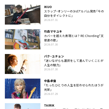
IKUO
スラップ・オンリーの3rdアルバム発売「今の
自分をダイレクトに」
2026.07.31
竹森マサユキ
カバーを超えた表現とは？ RE:Chording「天
使達の歌」
2026.07.30
パク・ユチョン
「迷いながらも選択をして進んでいくことが
人生の魅力」
2026.07.30
中島卓偉
「たったひとりの人生を狂わせられたほうが
光栄」
2026.07.29
TAIRIK