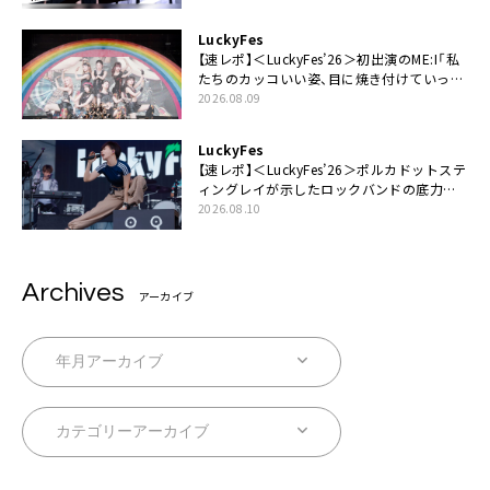
LuckyFes
【速レポ】＜LuckyFes’26＞初出演のME:I「私
たちのカッコいい姿、目に焼き付けていって
ください！」
2026.08.09
LuckyFes
【速レポ】＜LuckyFes’26＞ポルカドットステ
ィングレイが示したロックバンドの底力
「LuckyFesのマスコットキャラクターである
2026.08.10
俺たちが、ライブとは何であるかを教えてや
る」
Archives
アーカイブ