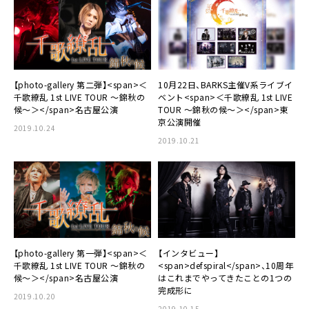
【photo-gallery 第二弾】<span>＜
10月22日、BARKS主催V系ライブイ
千歌繚乱 1st LIVE TOUR 〜錦秋の
ベント<span>＜千歌繚乱 1st LIVE
候〜＞</span>名古屋公演
TOUR 〜錦秋の候〜＞</span>東
京公演開催
2019.10.24
2019.10.21
【photo-gallery 第一弾】<span>＜
【インタビュー】
千歌繚乱 1st LIVE TOUR 〜錦秋の
<span>defspiral</span>、10周年
候〜＞</span>名古屋公演
はこれまでやってきたことの1つの
完成形に
2019.10.20
2019.10.15