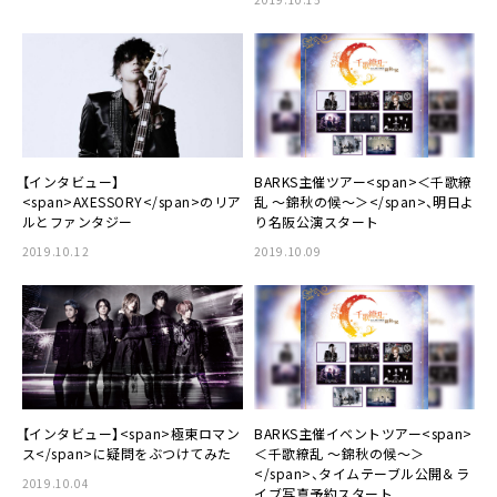
【インタビュー】
BARKS主催ツアー<span>＜千歌繚
<span>AXESSORY</span>のリア
乱 〜錦秋の候〜＞</span>、明日よ
ルとファンタジー
り名阪公演スタート
2019.10.12
2019.10.09
【インタビュー】<span>極東ロマン
BARKS主催イベントツアー<span>
ス</span>に疑問をぶつけてみた
＜千歌繚乱 〜錦秋の候〜＞
</span>、タイムテーブル公開＆ラ
2019.10.04
イブ写真予約スタート