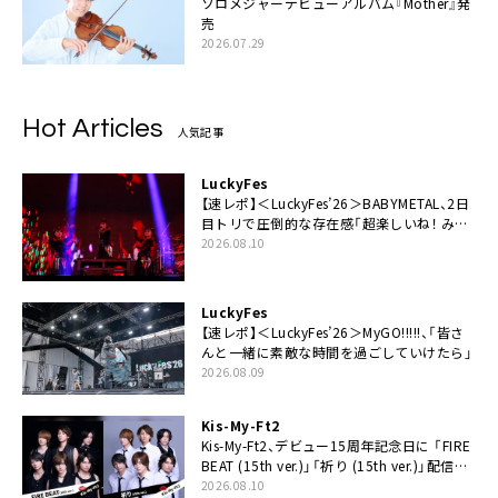
ソロメジャーデビューアルバム『Mother』発
売
2026.07.29
Hot Articles
人気記事
LuckyFes
【速レポ】＜LuckyFes’26＞BABYMETAL、2日
目トリで圧倒的な存在感「超楽しいね！ みん
なありがとう！」
2026.08.10
LuckyFes
【速レポ】＜LuckyFes’26＞MyGO!!!!!、「皆さ
んと一緒に素敵な時間を過ごしていけたら」
2026.08.09
Kis-My-Ft2
Kis-My-Ft2、デビュー15周年記念日に 「FIRE
BEAT (15th ver.)」「祈り (15th ver.)」配信ス
タート
2026.08.10