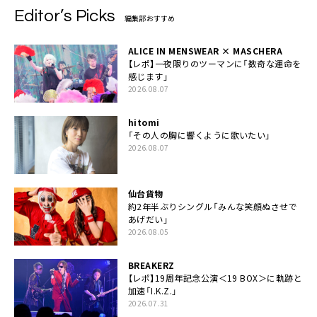
Editor’s Picks
編集部おすすめ
ALICE IN MENSWEAR × MASCHERA
【レポ】一夜限りのツーマンに「数奇な運命を
感じます」
2026.08.07
hitomi
「その人の胸に響くように歌いたい」
2026.08.07
仙台貨物
約2年半ぶりシングル「みんな笑顔ぬさせで
あげだい」
2026.08.05
BREAKERZ
【レポ】19周年記念公演＜19 BOX＞に軌跡と
加速「I.K.Z.」
2026.07.31