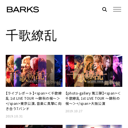
千歌繚乱
【ライブレポート】<span>＜千歌繚
【photo-gallery 第三弾】<span>＜
乱 1st LIVE TOUR ～錦秋の候～＞
千歌繚乱 1st LIVE TOUR 〜錦秋の
</span>東京公演、音楽に真摯に向
候〜＞</span>大阪公演
き合う7バンド
2019.10.27
2019.10.31