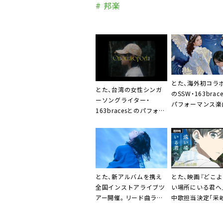
# 邦楽
とた、海外初コラ
とた、台湾の女性シンガ
のSSW・163brac
ーソングライター・
パフォーマンス楽
163bracesとのパフォー
録した「オノマト
マンスシングル「オノマ
ース
トペ」のMV公開
とた、新アルバムを携え
とた、映画『どこ
全国インストアライブツ
い場所にいる君へ
アー開催。リード曲ラジ
中歌担当決定「采
オ初オンエアも決定
風の匂いがする曲
がったと思います