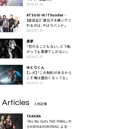
2026.07.26
ATSUGI Hi！Thunder
Rock Festival
【座談会】「遺伝子を継いでく
れるのは、やはりバンド」
2026.07.25
黒夢
「恐れることもない。どう転
がっても黒夢でしかない」
2026.07.25
ゆとりくん
【レポ】「この制約があるから
こそ俺は面白くなってる」
2026.07.23
 Articles
人気記事
TAKARA
『No No Girls THE FINAL』か
らASHA＆KOKONAによるユ