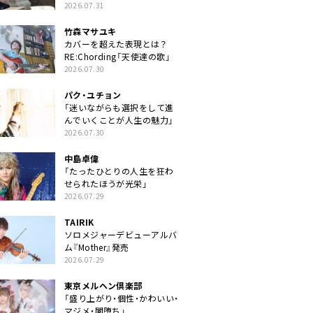
クトに」
2026.07.31
竹森マサユキ
カバーを超えた表現とは？
RE:Chording「天使達の歌」
2026.07.30
パク・ユチョン
「迷いながらも選択をして進
んでいくことが人生の魅力」
2026.07.30
中島卓偉
「たったひとりの人生を狂わ
せられたほうが光栄」
2026.07.29
TAIRIK
ソロメジャーデビューアルバ
ム『Mother』発売
2026.07.29
東京メルヘン倶楽部
「盛り上がり・個性・かわいい・
マジメ・闇堕ち」