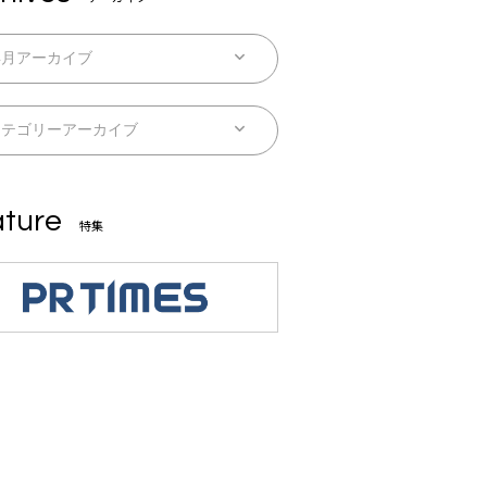
ture
特集