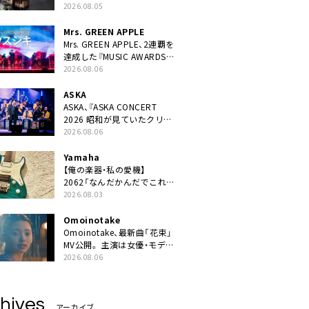
ニット・TAKARAがデビュー
2026.08.05
Mrs. GREEN APPLE
Mrs. GREEN APPLE、2連覇を
達成した『MUSIC AWARDS
JAPAN 2026』での「クスシ
2026.08.06
キ」ライブパフォーマンスを
YouTube公開
ASKA
ASKA、『ASKA CONCERT
2026 昭和が見ていたクリス
マス!? 』発売＆上映決定
2026.08.06
Yamaha
【俺の楽器・私の愛機】
2062「なんだかんだでこれが
1番」
2026.08.03
Omoinotake
Omoinotake、最新曲「花束」
MV公開。 主演は女優・モデル
の南 琴奈
2026.08.06
hives
アーカイブ