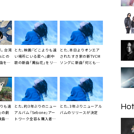
ボ。台湾
とた、映画『どこよりも遠
とた、本日よりオンエア
esとの
い場所にいる君へ』劇中
されたすき家の新TVCM
曲を収
歌の新曲「鳳仙花」をリリ
ソングに新曲「何とも思
ペ」リリ
ース
ってない」が起用決定
Hot
とた、約3年ぶりのニュー
とた、3年ぶりニューアル
よりも遠
アルバム『Sebone』アー
バムのリリースが決定
』の劇
トワーク全容＆購入者特
岐島の
典デザイン解禁
に仕上
」