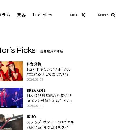
コラム
楽器
LuckyFes
Social
Search
tor’s Picks
編集部おすすめ
仙台貨物
約2年半ぶりシングル「みん
な笑顔ぬさせであげだい」
2026.08.05
BREAKERZ
【レポ】19周年記念公演＜19
BOX＞に軌跡と加速「I.K.Z.」
2026.07.31
IKUO
スラップ・オンリーの3rdアル
バム発売「今の自分をダイレ