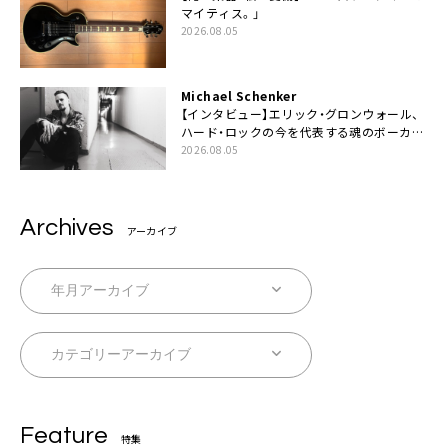
マイティス。」
2026.08.05
Michael Schenker
【インタビュー】エリック・グロンウォール、
ハード・ロックの今を代表する魂のボーカリ
スト来日決定
2026.08.05
Archives
アーカイブ
Feature
特集