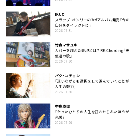
IKUO
スラップ・オンリーの3rdアルバム発売「今の
自分をダイレクトに」
2026.07.31
竹森マサユキ
カバーを超えた表現とは？ RE:Chording「天
使達の歌」
2026.07.30
パク・ユチョン
「迷いながらも選択をして進んでいくことが
人生の魅力」
2026.07.30
中島卓偉
「たったひとりの人生を狂わせられたほうが
光栄」
2026.07.29