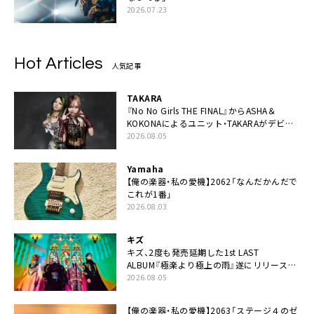
2026.07.23
Hot Articles
人気記事
TAKARA
『No No Girls THE FINAL』からASHA＆
KOKONAによるユニット・TAKARAがデビュ
ー
2026.08.05
Yamaha
【俺の楽器・私の愛機】2062「なんだかんだで
これが1番」
2026.08.03
キズ
キズ、2度も発売延期した1st LAST
ALBUM『極楽より極上の雨』遂にリリース。
収録曲「はじまり」MV公開
2026.08.05
【俺の楽器・私の愛機】2063「ステージ４のゼ