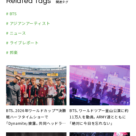
Related Tags
関連タグ
# BTS
# アジアンアーティスト
# ニュース
# ライブレポート
# 邦楽
BTS、2026年ワールドカップ™決勝
BTS、ワールドツアー釜山公演に約
戦ハーフタイムショーで
11万人を動員。ARMY達とともに
「Dynamite」披露。共同ヘッドライ
「絶対に今日を忘れない」
ナー陣との共演も