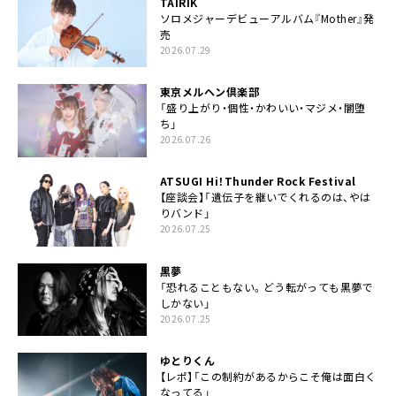
TAIRIK
ソロメジャーデビューアルバム『Mother』発
売
2026.07.29
東京メルヘン倶楽部
「盛り上がり・個性・かわいい・マジメ・闇堕
ち」
2026.07.26
ATSUGI Hi！Thunder Rock Festival
【座談会】「遺伝子を継いでくれるのは、やは
りバンド」
2026.07.25
黒夢
「恐れることもない。どう転がっても黒夢で
しかない」
2026.07.25
ゆとりくん
【レポ】「この制約があるからこそ俺は面白く
なってる」