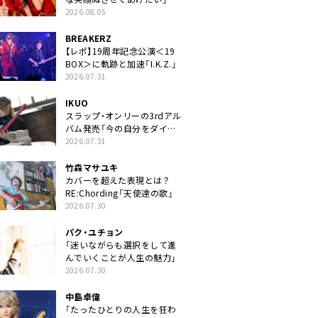
2026.08.05
BREAKERZ
【レポ】19周年記念公演＜19
BOX＞に軌跡と加速「I.K.Z.」
2026.07.31
IKUO
スラップ・オンリーの3rdアル
バム発売「今の自分をダイレ
クトに」
2026.07.31
竹森マサユキ
カバーを超えた表現とは？
RE:Chording「天使達の歌」
2026.07.30
パク・ユチョン
「迷いながらも選択をして進
んでいくことが人生の魅力」
2026.07.30
中島卓偉
「たったひとりの人生を狂わ