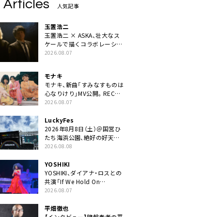
 Articles
人気記事
玉置浩二
玉置浩二 × ASKA、壮大なス
ケールで描くコラボレーショ
ン曲「音銀河」リリース決定。
2026.08.07
カップリングには新曲「命の
宿り」収録も
モナキ
モナキ、新曲「すみなすものは
心なりけり」MV公開。RECの
ギターにEvery Little Thing・
2026.08.07
伊藤一朗参加も
LuckyFes
2026年8月8日（土）＠国営ひ
たち海浜公園、絶好の好天の
中＜LuckyFes’26＞開幕
2026.08.08
YOSHIKI
YOSHIKI、ダイアナ・ロスとの
共演「If We Hold On
Together」ライブ映像公開
2026.08.07
平畑徹也
【インタビュー】鍵盤奏者の平