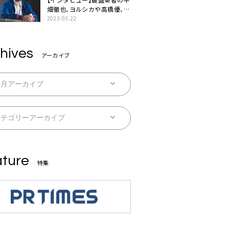
畑徹也、ヨルシカや高橋優、キ
タニタツヤなど9名のゲスト
2023.03.22
を迎えた初アルバムに音楽人
生の総括「自分自身を再確認
できた」
hives
アーカイブ
ture
特集