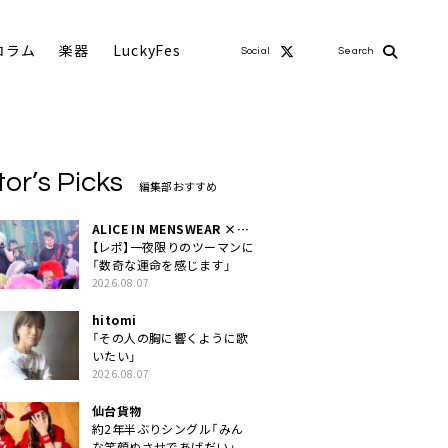
コラム
楽器
LuckyFes
Social
Search
tor’s Picks
編集部おすすめ
ALICE IN MENSWEAR ×
MASCHERA
【レポ】一夜限りのツーマンに
「数奇な運命を感じます」
2026.08.07
hitomi
「その人の胸に響くように歌
いたい」
2026.08.07
仙台貨物
約2年半ぶりシングル「みん
な笑顔ぬさせであげだい」