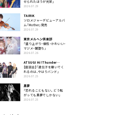
せられたほうが光栄」
2026.07.29
TAIRIK
ソロメジャーデビューアルバ
ム『Mother』発売
2026.07.29
東京メルヘン倶楽部
「盛り上がり・個性・かわいい・
マジメ・闇堕ち」
2026.07.26
ATSUGI Hi！Thunder
Rock Festival
【座談会】「遺伝子を継いでく
れるのは、やはりバンド」
2026.07.25
黒夢
「恐れることもない。どう転
がっても黒夢でしかない」
2026.07.25