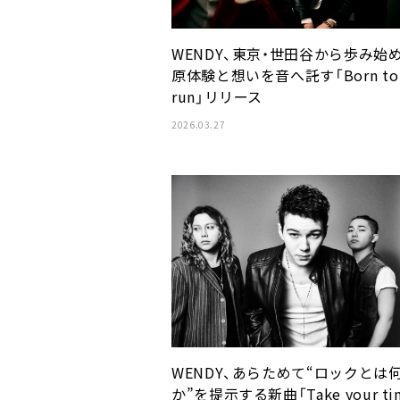
WENDY、東京・世田谷から歩み始
原体験と想いを音へ託す「Born to
run」リリース
2026.03.27
WENDY、あらためて“ロックとは
か”を提示する新曲「Take your ti