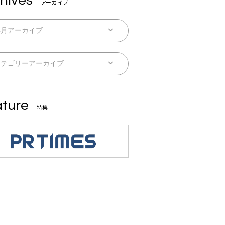
hives
アーカイブ
ture
特集