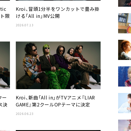
Kroi、冒頭1分半をワンカットで畳み掛
tic
ける「All in」MV公開
イト限
2026.07.13
2クー
Kroi、新曲「All in」がTVアニメ『LIAR
ース決
GAME』第2クールOPテーマに決定
2026.06.23