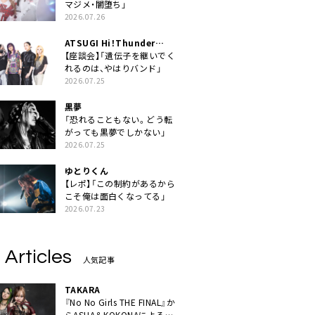
マジメ・闇堕ち」
2026.07.26
ATSUGI Hi！Thunder
Rock Festival
【座談会】「遺伝子を継いでく
れるのは、やはりバンド」
2026.07.25
黒夢
「恐れることもない。どう転
がっても黒夢でしかない」
2026.07.25
ゆとりくん
【レポ】「この制約があるから
こそ俺は面白くなってる」
2026.07.23
 Articles
人気記事
TAKARA
『No No Girls THE FINAL』か
らASHA＆KOKONAによるユ