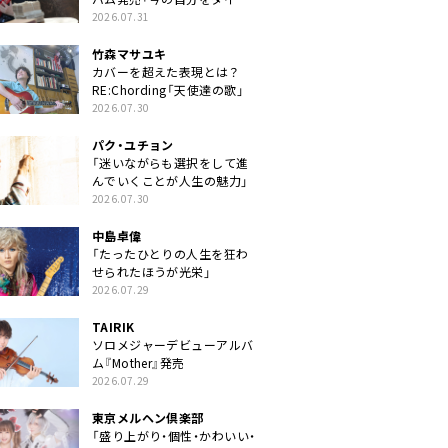
クトに」
2026.07.31
竹森マサユキ
カバーを超えた表現とは？
RE:Chording「天使達の歌」
2026.07.30
パク・ユチョン
「迷いながらも選択をして進
んでいくことが人生の魅力」
2026.07.30
中島卓偉
「たったひとりの人生を狂わ
せられたほうが光栄」
2026.07.29
TAIRIK
ソロメジャーデビューアルバ
ム『Mother』発売
2026.07.29
東京メルヘン倶楽部
「盛り上がり・個性・かわいい・