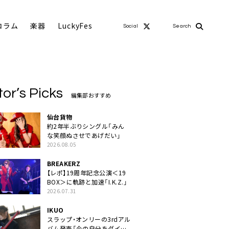
コラム
楽器
LuckyFes
Social
Search
tor’s Picks
編集部おすすめ
仙台貨物
約2年半ぶりシングル「みん
な笑顔ぬさせであげだい」
2026.08.05
BREAKERZ
【レポ】19周年記念公演＜19
BOX＞に軌跡と加速「I.K.Z.」
2026.07.31
IKUO
スラップ・オンリーの3rdアル
バム発売「今の自分をダイレ