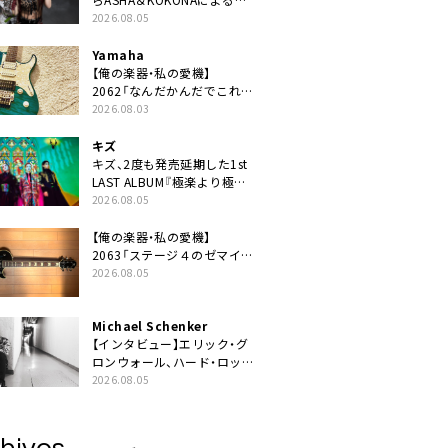
ニット・TAKARAがデビュー
2026.08.05
Yamaha
【俺の楽器・私の愛機】
2062「なんだかんだでこれが
1番」
2026.08.03
キズ
キズ、2度も発売延期した1st
LAST ALBUM『極楽より極上
の雨』遂にリリース。収録曲
2026.08.05
「はじまり」MV公開
【俺の楽器・私の愛機】
2063「ステージ４のゼマイテ
ィス。」
2026.08.05
Michael Schenker
【インタビュー】エリック・グ
ロンウォール、ハード・ロック
の今を代表する魂のボーカリ
2026.08.05
スト来日決定