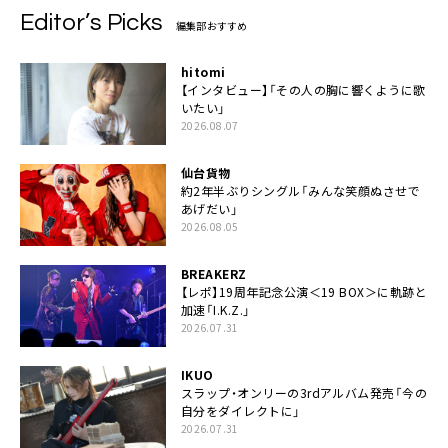
Editor’s Picks
編集部おすすめ
hitomi
【インタビュー】「その人の胸に響くように歌
いたい」
2026.08.07
仙台貨物
約2年半ぶりシングル「みんな笑顔ぬさせで
あげだい」
2026.08.05
BREAKERZ
【レポ】19周年記念公演＜19 BOX＞に軌跡と
加速「I.K.Z.」
2026.07.31
IKUO
スラップ・オンリーの3rdアルバム発売「今の
自分をダイレクトに」
2026.07.31