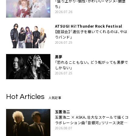
「盛り上がり・個性・かわいい・マジメ・闇堕
ち」
2026.07.26
ATSUGI Hi！Thunder Rock Festival
【座談会】「遺伝子を継いでくれるのは、やは
りバンド」
2026.07.25
黒夢
「恐れることもない。どう転がっても黒夢で
しかない」
2026.07.25
Hot Articles
人気記事
玉置浩二
玉置浩二 × ASKA、壮大なスケールで描くコ
ラボレーション曲「音銀河」リリース決定。
カップリングには新曲「命の宿り」収録も
2026.08.07