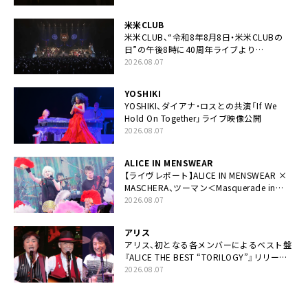
米米CLUB
米米CLUB、“令和8年8月8日・米米CLUBの
日”の午後8時に40周年ライブより
「FANtachy medley」を88年限定公開
2026.08.07
YOSHIKI
YOSHIKI、ダイアナ・ロスとの共演「If We
Hold On Together」ライブ映像公開
2026.08.07
ALICE IN MENSWEAR
【ライヴレポート】ALICE IN MENSWEAR ×
MASCHERA、ツーマン＜Masquerade in
Wonderland＞に一夜限り豪華共演と14年
2026.08.07
ぶり帰還「数奇な運命を感じます」
アリス
アリス、初となる各メンバーによるベスト盤
『ALICE THE BEST “TORILOGY”』リリース
決定
2026.08.07