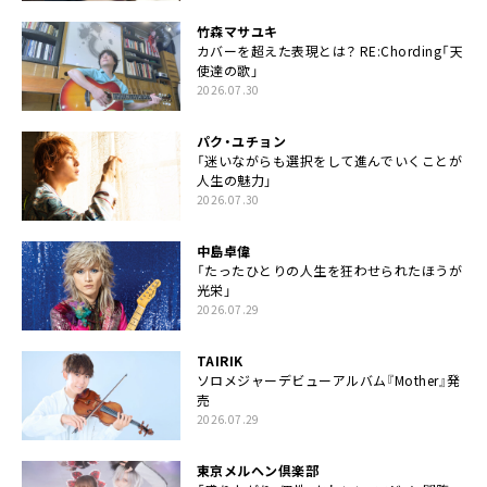
竹森マサユキ
カバーを超えた表現とは？ RE:Chording「天
使達の歌」
2026.07.30
パク・ユチョン
「迷いながらも選択をして進んでいくことが
人生の魅力」
2026.07.30
中島卓偉
「たったひとりの人生を狂わせられたほうが
光栄」
2026.07.29
TAIRIK
ソロメジャーデビューアルバム『Mother』発
売
2026.07.29
東京メルヘン倶楽部