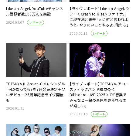
Like-an-Angel、YouTubeチャンネ
【ライヴレポート】Like-an-Angel、ツ
ル登録者数100万人を突破
アー＜Crash to Rise＞ファイナル
に現在地と未来「人に何と言われよ
レポート
2026.05.07
うと、やりたいことやるよ、俺たち」
レポート
2026.02.11
TETSUYA (L’Arc-en-Ciel)、シングル
【ライブレポート】TETSUYA、アコー
「何があっても」を7月発売決定＋ソ
スティックバンド編成の＜
ロデビュー25周年記念ライヴ開催
Billboard LIVE 2025＞で「音楽で
も
みんなと一緒の景色を見られるの
が嬉しい」
2026.01.31
レポート
2025.12.10