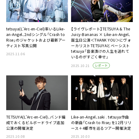
tetsuya(L’Arc-en-Ciel)率いるLike-
【ライヴレポート】TETSUYA & The
an-Angel、2ndシングル「Crash to
Juicy-Bananas × Like-an-Angel、
Rise」のジャケットおよび最新アー
誕生日公演＜THANK YOU＞にヴォ
ティスト写真公開
ーカリストTETSUYAとベーシスト
tetsuya「音楽漬けの人生を送れて
2025.11.06
いるのがすごく幸せ」
レポート
2025.10.21
TETSUYA(L’Arc-en-Ciel)、バンド編
Like-an-Angel、saki . tetsuya作曲
成でおくるビルボードライブ追加
の新曲「Crash to Rise」を12月リリ
公演の開催決定
ース＋4都市を巡るツアー開催決定
2025.10.08
2025.10.03