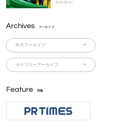
ラボムービー公開も
2026.08.07
Archives
アーカイブ
Feature
特集