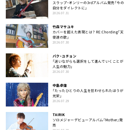
スラップ・オンリーの3rdアルバム発売「今の
自分をダイレクトに」
2026.07.31
竹森マサユキ
カバーを超えた表現とは？ RE:Chording「天
使達の歌」
2026.07.30
パク・ユチョン
「迷いながらも選択をして進んでいくことが
人生の魅力」
2026.07.30
中島卓偉
「たったひとりの人生を狂わせられたほうが
光栄」
2026.07.29
TAIRIK
ソロメジャーデビューアルバム『Mother』発
売