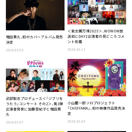
＜氣志團万博2025＞、WOWOW放
送前にDAY2出演者の見どころコメ
増田貴久、初のカバーアルバム発売
ント到着
決定
2026.02.13
2026.03.02
武部聡志プロデュース＜『ジブリを
小山慶一郎ソロプロジェクト
うたう』コンサート その2＞、第3弾
「CHOIYAMA」、初の映像作品発売決
出演者発表に加藤登紀⼦と増⽥貴
定
久
2026.02.04
2026.02.07