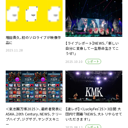
増田貴久、初のソロライブが映像作
品に
【ライブレポート】NEWS、「新しい
自分に変身して一生懸命生きてこ
2025.11.28
うぜ！」
レポート
2025.10.10
＜氣志團万博2025＞、最終者発表に
【速レポ】＜LuckyFes’25＞3日間 大
ASKA、20th Century、NEWS、クリー
団円で閉幕「NEWS、大トリやらせて
プハイプ、ジグザグ、ヤングスキニ
いただきます！」
ー
レポート
2025.08.12