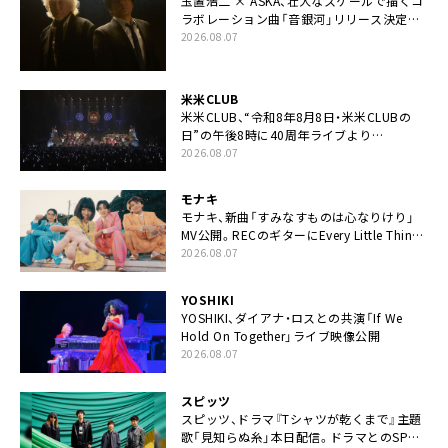
玉置浩二 × ASKA、壮大なスケールで描くコ
ラボレーション曲「音銀河」リリース決定。
カップリングには新曲「命の宿り」収録も
2026.08.07
米米CLUB
米米CLUB、“令和8年8月8日・米米CLUBの
日”の午後8時に40周年ライブより
「FANtachy medley」を88年限定公開
2026.08.07
モナキ
モナキ、新曲「すみなすものは心なりけり」
MV公開。RECのギターにEvery Little Thing・
伊藤一朗参加も
2026.08.07
YOSHIKI
YOSHIKI、ダイアナ・ロスとの共演「If We
Hold On Together」ライブ映像公開
2026.08.07
スピッツ
スピッツ、ドラマ『Tシャツが乾くまで』主題
歌「見知らぬ糸」本日配信。ドラマとのSPコ