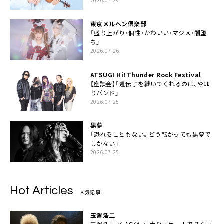
2026.07.29
東京メルヘン倶楽部
「盛り上がり・個性・かわいい・マジメ・闇堕
ち」
2026.07.26
ATSUGI Hi！Thunder Rock Festival
【座談会】「遺伝子を継いでくれるのは、やは
りバンド」
2026.07.25
黒夢
「恐れることもない。どう転がっても黒夢で
しかない」
2026.07.25
Hot Articles
人気記事
玉置浩二