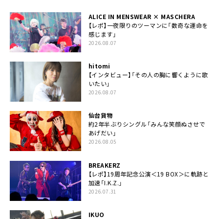
ALICE IN MENSWEAR × MASCHERA
【レポ】一夜限りのツーマンに「数奇な運命を
感じます」
2026.08.07
hitomi
【インタビュー】「その人の胸に響くように歌
いたい」
2026.08.07
仙台貨物
約2年半ぶりシングル「みんな笑顔ぬさせで
あげだい」
2026.08.05
BREAKERZ
【レポ】19周年記念公演＜19 BOX＞に軌跡と
加速「I.K.Z.」
2026.07.31
IKUO