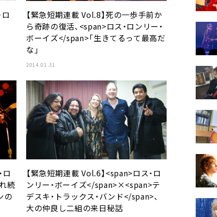
・ロ
【緊急短期連載 Vol.8】死の一歩手前か
ら奇跡の復活、<span>ロス・ロンリー・
ボーイズ</span>「生きてるって最高だ
な」
2014.01.31
・ロ
【緊急短期連載 Vol.6】<span>ロス・ロ
流れ続
ンリー・ボーイズ</span>×<span>テ
ンの
デスキ・トラックス・バンド</span>、
大の仲良し二組の来日秘話