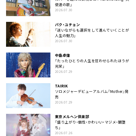
使達の歌」
2026.07.30
パク・ユチョン
「迷いながらも選択をして進んでいくことが
人生の魅力」
2026.07.30
中島卓偉
「たったひとりの人生を狂わせられたほうが
光栄」
2026.07.29
TAIRIK
ソロメジャーデビューアルバム『Mother』発
売
2026.07.29
東京メルヘン倶楽部
「盛り上がり・個性・かわいい・マジメ・闇堕
ち」
2026.07.26