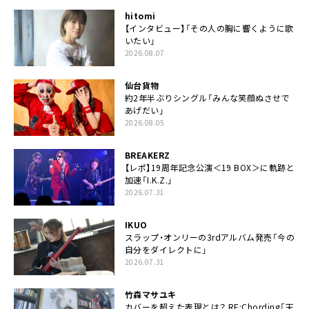
hitomi
【インタビュー】「その人の胸に響くように歌
いたい」
2026.08.07
仙台貨物
約2年半ぶりシングル「みんな笑顔ぬさせで
あげだい」
2026.08.05
BREAKERZ
【レポ】19周年記念公演＜19 BOX＞に軌跡と
加速「I.K.Z.」
2026.07.31
IKUO
スラップ・オンリーの3rdアルバム発売「今の
自分をダイレクトに」
2026.07.31
竹森マサユキ
カバーを超えた表現とは？ RE:Chording「天