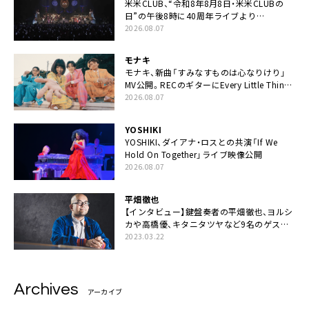
米米CLUB、“令和8年8月8日・米米CLUBの
日”の午後8時に40周年ライブより
「FANtachy medley」を88年限定公開
2026.08.07
モナキ
モナキ、新曲「すみなすものは心なりけり」
MV公開。RECのギターにEvery Little Thing・
伊藤一朗参加も
2026.08.07
YOSHIKI
YOSHIKI、ダイアナ・ロスとの共演「If We
Hold On Together」ライブ映像公開
2026.08.07
平畑徹也
【インタビュー】鍵盤奏者の平畑徹也、ヨルシ
カや高橋優、キタニタツヤなど9名のゲスト
を迎えた初アルバムに音楽人生の総括「自分
2023.03.22
自身を再確認できた」
Archives
アーカイブ