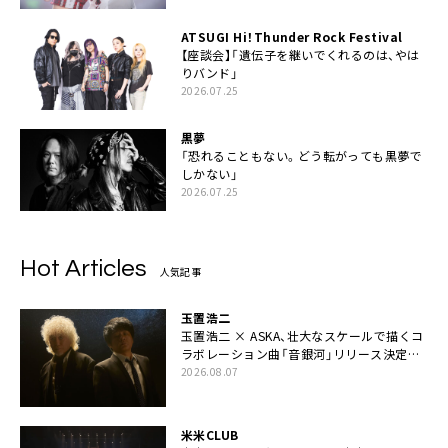
ATSUGI Hi！Thunder Rock Festival
【座談会】「遺伝子を継いでくれるのは、やは
りバンド」
2026.07.25
黒夢
「恐れることもない。どう転がっても黒夢で
しかない」
2026.07.25
Hot Articles
人気記事
玉置浩二
玉置浩二 × ASKA、壮大なスケールで描くコ
ラボレーション曲「音銀河」リリース決定。
カップリングには新曲「命の宿り」収録も
2026.08.07
米米CLUB