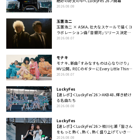
絶好の好天の中＜LuckyFes’26＞開幕
2026.08.08
玉置浩二
玉置浩二 × ASKA、壮大なスケールで描くコ
ラボレーション曲「音銀河」リリース決定。
カップリングには新曲「命の宿り」収録も
2026.08.07
モナキ
モナキ、新曲「すみなすものは心なりけり」
MV公開。RECのギターにEvery Little Thing・
伊藤一朗参加も
2026.08.07
LuckyFes
【速レポ】＜LuckyFes’26＞AKB48、輝き続け
る名曲たち
2026.08.08
LuckyFes
【速レポ】＜LuckyFes’26＞相川七瀬 「皆さん
をもっと熱く、熱く、熱く盛り上げていきま
す！」
2026.08.08