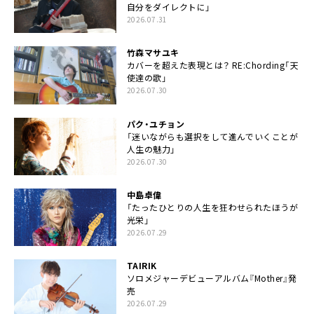
自分をダイレクトに」
2026.07.31
竹森マサユキ
カバーを超えた表現とは？ RE:Chording「天
使達の歌」
2026.07.30
パク・ユチョン
「迷いながらも選択をして進んでいくことが
人生の魅力」
2026.07.30
中島卓偉
「たったひとりの人生を狂わせられたほうが
光栄」
2026.07.29
TAIRIK
ソロメジャーデビューアルバム『Mother』発
売
2026.07.29