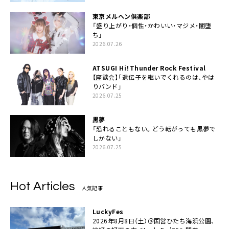
東京メルヘン倶楽部
「盛り上がり・個性・かわいい・マジメ・闇堕
ち」
2026.07.26
ATSUGI Hi！Thunder Rock Festival
【座談会】「遺伝子を継いでくれるのは、やは
りバンド」
2026.07.25
黒夢
「恐れることもない。どう転がっても黒夢で
しかない」
2026.07.25
Hot Articles
人気記事
LuckyFes
2026年8月8日（土）＠国営ひたち海浜公園、