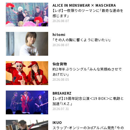
ALICE IN MENSWEAR × MASCHERA
【レポ】一夜限りのツーマンに「数奇な運命を
感じます」
2026.08.07
hitomi
「その人の胸に響くように歌いたい」
2026.08.07
仙台貨物
約2年半ぶりシングル「みんな笑顔ぬさせで
あげだい」
2026.08.05
BREAKERZ
【レポ】19周年記念公演＜19 BOX＞に軌跡と
加速「I.K.Z.」
2026.07.31
IKUO
スラップ・オンリーの3rdアルバム発売「今の