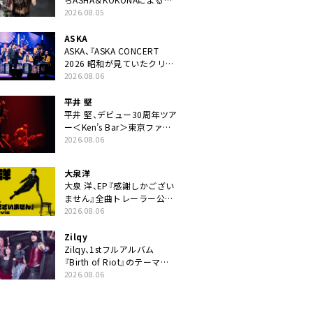
ニット・TAKARAがデビュー
2026.08.05
ASKA
ASKA、『ASKA CONCERT
2026 昭和が見ていたクリス
マス!? 』発売＆上映決定
2026.08.06
平井 堅
平井 堅、デビュー30周年ツア
ー＜Ken’s Bar＞東京ファイ
ナル公演の映像商品化決定。
2026.08.06
ブックレットには平井堅のメ
ッセージ掲載も
大泉洋
大泉 洋、EP『感謝しかござい
ません』全曲トレーラー公
開。幾田りら書き下ろし曲や
2026.08.06
ジャズピアニスト・小曽根真
による提供曲のレコーディン
Zilqy
グ映像の一部解禁も
Zilqy、1stフルアルバム
『Birth of Riot』のテーマ
は“ヘヴィネスと普遍性の両
2026.08.06
立”