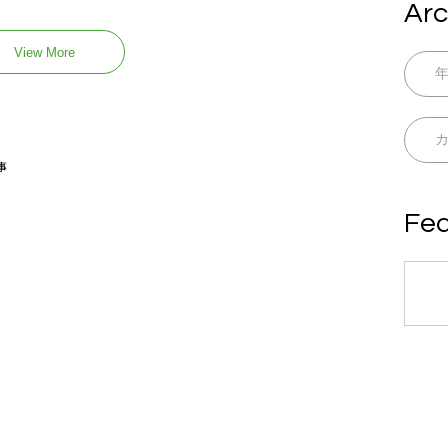
Arc
View More
事
Fea