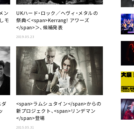
のメン
UKハード・ロック／ヘヴィ・メタルの
議しモ
祭典＜<span>Kerrang! アワーズ
</span>＞、候補発表
2019.05.23
ユダ
<span>ラムシュタイン</span>からの
ッ
新プロジェクト、<span>リンデマン
</span>登場
2015.05.31