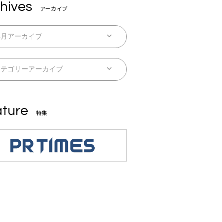
hives
アーカイブ
ture
特集