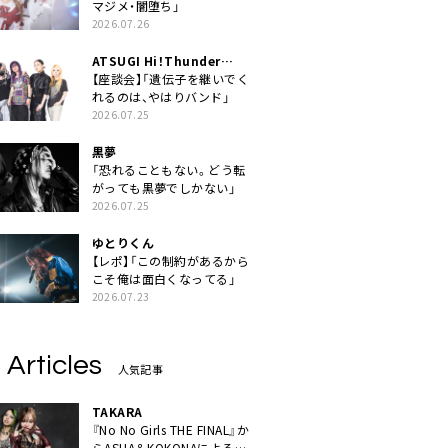
マジメ・闇堕ち」
2026.07.26
ATSUGI Hi！Thunder
Rock Festival
【座談会】「遺伝子を継いでく
れるのは、やはりバンド」
2026.07.25
黒夢
「恐れることもない。どう転
がっても黒夢でしかない」
2026.07.25
ゆとりくん
【レポ】「この制約があるから
こそ俺は面白くなってる」
2026.07.23
 Articles
人気記事
TAKARA
『No No Girls THE FINAL』か
らASHA＆KOKONAによるユ