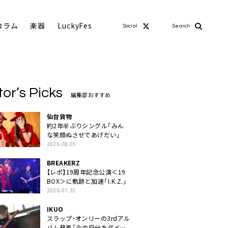
コラム
楽器
LuckyFes
Social
Search
tor’s Picks
編集部おすすめ
仙台貨物
約2年半ぶりシングル「みん
な笑顔ぬさせであげだい」
2026.08.05
BREAKERZ
【レポ】19周年記念公演＜19
BOX＞に軌跡と加速「I.K.Z.」
2026.07.31
IKUO
スラップ・オンリーの3rdアル
バム発売「今の自分をダイレ