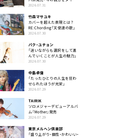
クトに」
2026.07.31
竹森マサユキ
カバーを超えた表現とは？
RE:Chording「天使達の歌」
2026.07.30
パク・ユチョン
「迷いながらも選択をして進
んでいくことが人生の魅力」
2026.07.30
中島卓偉
「たったひとりの人生を狂わ
せられたほうが光栄」
2026.07.29
TAIRIK
ソロメジャーデビューアルバ
ム『Mother』発売
2026.07.29
東京メルヘン倶楽部
「盛り上がり・個性・かわいい・