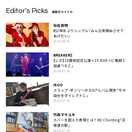
Editor’s Picks
編集部おすすめ
仙台貨物
約2年半ぶりシングル「みんな笑顔ぬさせで
あげだい」
2026.08.05
BREAKERZ
【レポ】19周年記念公演＜19 BOX＞に軌跡と
加速「I.K.Z.」
2026.07.31
IKUO
スラップ・オンリーの3rdアルバム発売「今の
自分をダイレクトに」
2026.07.31
竹森マサユキ
カバーを超えた表現とは？ RE:Chording「天
使達の歌」
2026.07.30