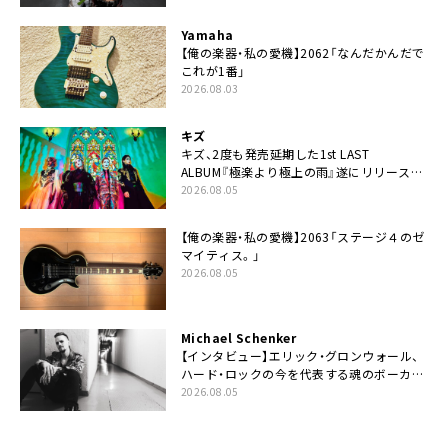
Yamaha
【俺の楽器・私の愛機】2062「なんだかんだで
これが1番」
2026.08.03
キズ
キズ、2度も発売延期した1st LAST
ALBUM『極楽より極上の雨』遂にリリース。
収録曲「はじまり」MV公開
2026.08.05
【俺の楽器・私の愛機】2063「ステージ４のゼ
マイティス。」
2026.08.05
Michael Schenker
【インタビュー】エリック・グロンウォール、
ハード・ロックの今を代表する魂のボーカリ
スト来日決定
2026.08.05