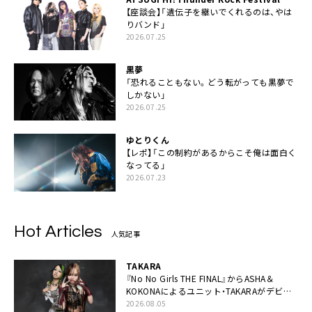
【座談会】「遺伝子を継いでくれるのは、やは
りバンド」
2026.07.25
黒夢
「恐れることもない。どう転がっても黒夢で
しかない」
2026.07.25
ゆとりくん
【レポ】「この制約があるからこそ俺は面白く
なってる」
2026.07.23
Hot Articles
人気記事
TAKARA
『No No Girls THE FINAL』からASHA＆
KOKONAによるユニット・TAKARAがデビュ
ー
2026.08.05