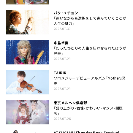
パク・ユチョン
「迷いながらも選択をして進んでいくことが
人生の魅力」
2026.07.30
中島卓偉
「たったひとりの人生を狂わせられたほうが
光栄」
2026.07.29
TAIRIK
ソロメジャーデビューアルバム『Mother』発
売
2026.07.29
東京メルヘン倶楽部
「盛り上がり・個性・かわいい・マジメ・闇堕
ち」
2026.07.26
ATSUGI Hi！Thunder Rock Festival