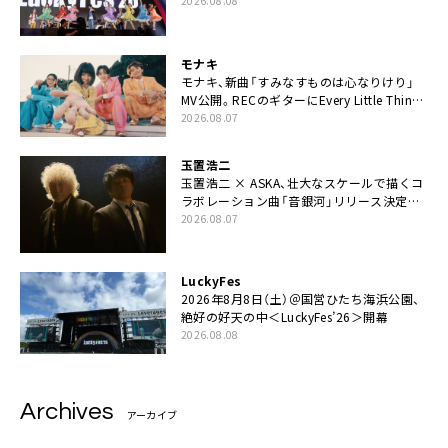
た豪華コラボも「知ってたらぜひ一緒に歌っ
2026.08.08
てちょうだい」
モナキ
モナキ、新曲「すみなすものは心なりけり」
MV公開。RECのギターにEvery Little Thing・
伊藤一朗参加も
2026.08.07
玉置浩二
玉置浩二 × ASKA、壮大なスケールで描くコ
ラボレーション曲「音銀河」リリース決定。
カップリングには新曲「命の宿り」収録も
2026.08.07
LuckyFes
2026年8月8日（土）＠国営ひたち海浜公園、
絶好の好天の中＜LuckyFes’26＞開幕
2026.08.08
Archives
アーカイブ