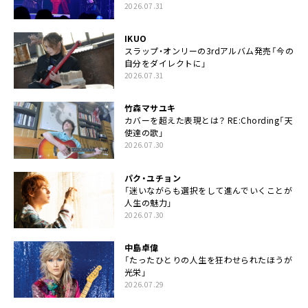
2026.07.31
IKUO
スラップ・オンリーの3rdアルバム発売「今の
自分をダイレクトに」
2026.07.31
竹森マサユキ
カバーを超えた表現とは？ RE:Chording「天
使達の歌」
2026.07.30
パク・ユチョン
「迷いながらも選択をして進んでいくことが
人生の魅力」
2026.07.30
中島卓偉
「たったひとりの人生を狂わせられたほうが
光栄」
2026.07.29