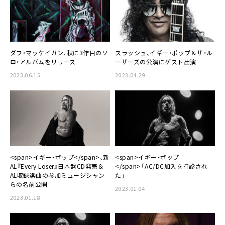
ダフ・マッケイガン、秋に3作目のソ
スラッシュ、イギー・ポップ＆ザ・ル
ロ・アルバムをリリース
ーザーズの公演にゲスト出演
2023.06.15
2023.04.29
<span>イギー・ポップ</span>、新
<span>イギー・ポップ
AL『Every Loser』日本盤CD発売＆
</span>「AC/DC加入を打診され
AL収録楽曲の参加ミュージシャン
た」
らの名前公開
2023.01.04
2023.01.18