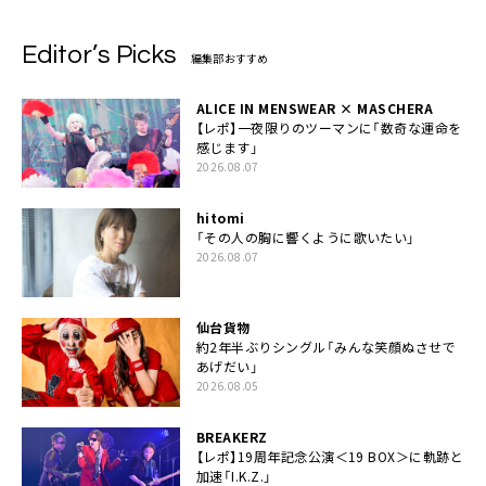
Editor’s Picks
編集部おすすめ
ALICE IN MENSWEAR × MASCHERA
【レポ】一夜限りのツーマンに「数奇な運命を
感じます」
2026.08.07
hitomi
「その人の胸に響くように歌いたい」
2026.08.07
仙台貨物
約2年半ぶりシングル「みんな笑顔ぬさせで
あげだい」
2026.08.05
BREAKERZ
【レポ】19周年記念公演＜19 BOX＞に軌跡と
加速「I.K.Z.」