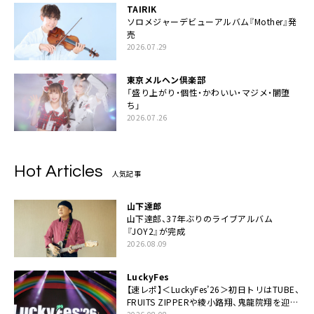
TAIRIK
ソロメジャーデビューアルバム『Mother』発
売
2026.07.29
東京メルヘン倶楽部
「盛り上がり・個性・かわいい・マジメ・闇堕
ち」
2026.07.26
Hot Articles
人気記事
山下達郎
山下達郎、37年ぶりのライブアルバム
『JOY2』が完成
2026.08.09
LuckyFes
【速レポ】＜LuckyFes’26＞初日トリはTUBE、
FRUITS ZIPPERや綾小路翔、鬼龍院翔を迎え