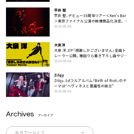
平井 堅
平井 堅、デビュー30周年ツアー＜Ken’s Bar
＞東京ファイナル公演の映像商品化決定。ブ
ックレットには平井堅のメッセージ掲載も
2026.08.06
大泉洋
大泉 洋、EP『感謝しかございません』全曲ト
レーラー公開。幾田りら書き下ろし曲やジャ
ズピアニスト・小曽根真による提供曲のレコ
2026.08.06
ーディング映像の一部解禁も
Zilqy
Zilqy、1stフルアルバム『Birth of Riot』のテ
ーマは“ヘヴィネスと普遍性の両立”
2026.08.06
Archives
アーカイブ