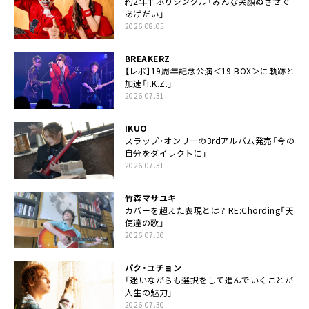
約2年半ぶりシングル「みんな笑顔ぬさせで
あげだい」
2026.08.05
BREAKERZ
【レポ】19周年記念公演＜19 BOX＞に軌跡と
加速「I.K.Z.」
2026.07.31
IKUO
スラップ・オンリーの3rdアルバム発売「今の
自分をダイレクトに」
2026.07.31
竹森マサユキ
カバーを超えた表現とは？ RE:Chording「天
使達の歌」
2026.07.30
パク・ユチョン
「迷いながらも選択をして進んでいくことが
人生の魅力」
2026.07.30