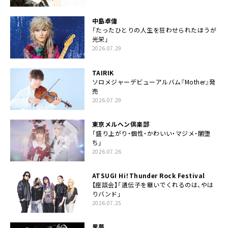
中島卓偉
「たったひとりの人生を狂わせられたほうが
光栄」
2026.07.29
TAIRIK
ソロメジャーデビューアルバム『Mother』発
売
2026.07.29
東京メルヘン倶楽部
「盛り上がり・個性・かわいい・マジメ・闇堕
ち」
2026.07.26
ATSUGI Hi！Thunder Rock Festival
【座談会】「遺伝子を継いでくれるのは、やは
りバンド」
2026.07.25
黒夢