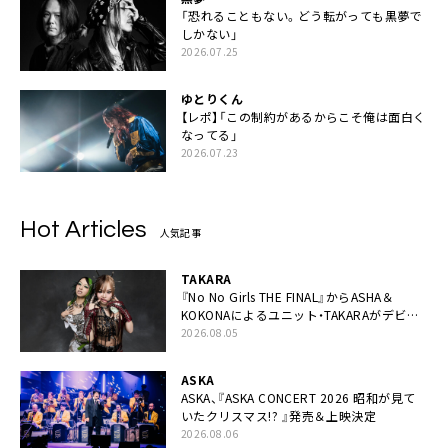
「恐れることもない。どう転がっても黒夢で
しかない」
2026.07.25
ゆとりくん
【レポ】「この制約があるからこそ俺は面白く
なってる」
2026.07.23
Hot Articles
人気記事
TAKARA
『No No Girls THE FINAL』からASHA＆
KOKONAによるユニット・TAKARAがデビュ
ー
2026.08.05
ASKA
ASKA、『ASKA CONCERT 2026 昭和が見て
いたクリスマス!? 』発売＆上映決定
2026.08.06