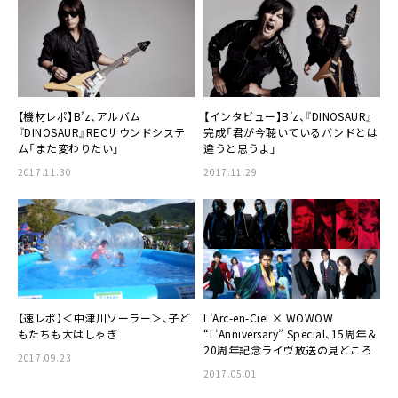
【機材レポ】
B’z
、アルバム
【インタビュー】
B’z
、『DINOSAUR』
『DINOSAUR』RECサウンドシステ
完成「君が今聴いているバンドとは
ム「また変わりたい」
違うと思うよ」
2017.11.30
2017.11.29
【速レポ】＜中津川ソーラー＞、子ど
L’Arc-en-Ciel × WOWOW
もたちも大はしゃぎ
“L’Anniversary” Special
、15周年＆
20周年記念ライヴ放送の見どころ
2017.09.23
2017.05.01