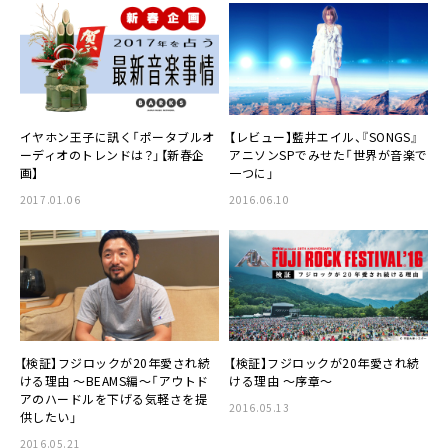
イヤホン王子に訊く「
ポータブルオ
【レビュー】
藍井エイル
、『SONGS』
ーディオ
のトレンドは？」【新春企
アニソンSPでみせた「世界が音楽で
画】
一つに」
2017.01.06
2016.06.10
【検証】
フジロック
が20年愛され続
【検証】
フジロック
が20年愛され続
ける理由 ～BEAMS編～「アウトド
ける理由 ～序章～
アのハードルを下げる気軽さを提
2016.05.13
供したい」
2016.05.21