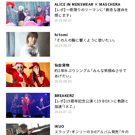
ALICE IN MENSWEAR × MASCHERA
【レポ】一夜限りのツーマンに「数奇な運命を
感じます」
2026.08.07
hitomi
「その人の胸に響くように歌いたい」
2026.08.07
仙台貨物
約2年半ぶりシングル「みんな笑顔ぬさせで
あげだい」
2026.08.05
BREAKERZ
【レポ】19周年記念公演＜19 BOX＞に軌跡と
加速「I.K.Z.」
2026.07.31
IKUO
スラップ・オンリーの3rdアルバム発売「今の