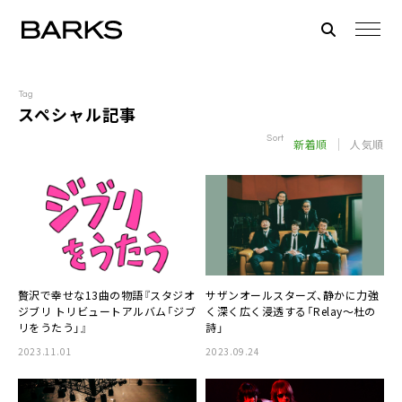
Tag
スペシャル記事
Sort
新着順
人気順
贅沢で幸せな13曲の物語『スタジオ
サザンオールスターズ
、静かに力強
ジブリ トリビュートアルバム「
ジブ
く深く広く浸透する「Relay～杜の
リをうたう
」』
詩」
2023.11.01
2023.09.24