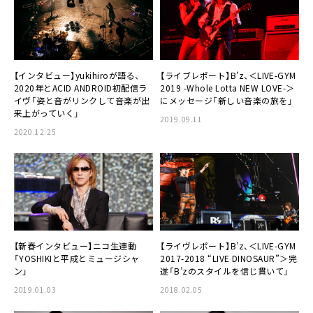
【インタビュー】
yukihiro
が語る、
【ライブレポート】
B’z
、＜LIVE-GYM
2020年とACID ANDROID初配信ラ
2019 -Whole Lotta NEW LOVE-＞
イヴ「姿と音がリンクして音楽が出
にメッセージ「新しい音楽の旅を」
来上がっていく」
2019.09.11
2020.12.25
【新春インタビュー】ニコ生連動
【ライヴレポート】
B’z
、＜LIVE-GYM
「
YOSHIKI
と平成とミュージシャ
2017-2018 “LIVE DINOSAUR”＞完
ン」
遂「B’zのスタイルを信じ貫いて」
2019.01.03
2018.02.05