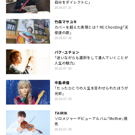
自分をダイレクトに」
2026.07.31
竹森マサユキ
カバーを超えた表現とは？ RE:Chording「天
使達の歌」
2026.07.30
パク・ユチョン
「迷いながらも選択をして進んでいくことが
人生の魅力」
2026.07.30
中島卓偉
「たったひとりの人生を狂わせられたほうが
光栄」
2026.07.29
TAIRIK
ソロメジャーデビューアルバム『Mother』発
売
2026.07.29