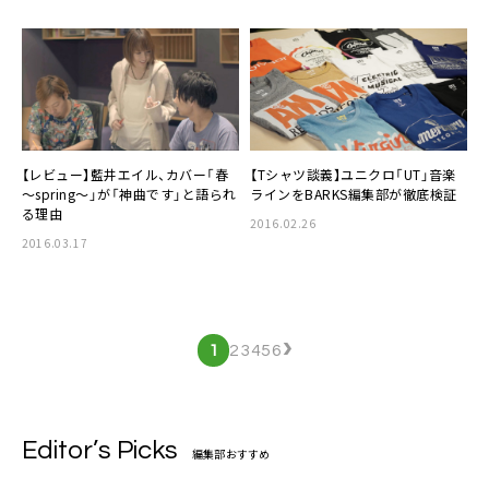
【レビュー】
藍井エイル
、カバー「春
【Tシャツ談義】
ユニクロ
「UT」音楽
～spring～」が「神曲です」と語られ
ラインをBARKS編集部が徹底検証
る理由
2016.02.26
2016.03.17
›
1
2
3
4
5
6
Editor’s Picks
編集部おすすめ