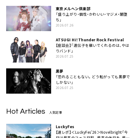
東京メルヘン倶楽部
「盛り上がり・個性・かわいい・マジメ・闇堕
ち」
2026.07.26
ATSUGI Hi！Thunder Rock Festival
【座談会】「遺伝子を継いでくれるのは、やは
りバンド」
2026.07.25
黒夢
「恐れることもない。どう転がっても黒夢で
しかない」
2026.07.25
Hot Articles
人気記事
LuckyFes
【速レポ】＜LuckyFes’26＞Novelbright「今
日は最高のフェス日和。最高の休日を、最高