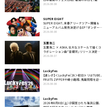
の夏休みを作っていきたい」
2026.08.08
SUPER EIGHT
SUPER EIGHT、来春アリーナツアー開催＆
ニューアルバム発売決定げるEP『ダンダー
ラ』本日リリース
2026.08.08
玉置浩二
玉置浩二 × ASKA、壮大なスケールで描くコ
ラボレーション曲「音銀河」リリース決定。
カップリングには新曲「命の宿り」収録も
2026.08.07
LuckyFes
【速レポ】＜LuckyFes’26＞初日トリはTUBE、
FRUITS ZIPPERや綾小路翔、鬼龍院翔を迎え
た豪華コラボも「知ってたらぜひ一緒に歌っ
2026.08.08
てちょうだい」
LuckyFes
2026年8月8日（土）＠国営ひたち海浜公園、