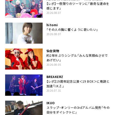
【レポ】一夜限りのツーマンに「数奇な運命を
感じます」
2026.08.07
hitomi
「その人の胸に響くように歌いたい」
2026.08.07
仙台貨物
約2年半ぶりシングル「みんな笑顔ぬさせで
あげだい」
2026.08.05
BREAKERZ
【レポ】19周年記念公演＜19 BOX＞に軌跡と
加速「I.K.Z.」
2026.07.31
IKUO
スラップ・オンリーの3rdアルバム発売「今の
自分をダイレクトに」