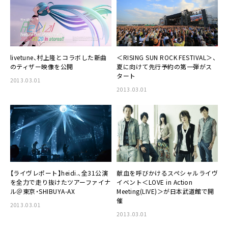
livetune
、
村上隆
とコラボした新曲
＜RISING SUN ROCK FESTIVAL＞
、
のティザー映像を公開
夏に向けて先行予約の第一弾がス
タート
2013.03.01
2013.03.01
【ライヴレポート】
heidi.
、全31公演
献血を呼びかけるスペシャルライヴ
を全力で走り抜けたツアーファイナ
イベント＜
LOVE in Action
ル＠東京・SHIBUYA-AX
Meeting(LIVE)
＞が日本武道館で開
催
2013.03.01
2013.03.01