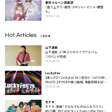
東京メルヘン倶楽部
「盛り上がり・個性・かわいい・マジメ・闇堕
ち」
2026.07.26
Hot Articles
人気記事
山下達郎
山下達郎、37年ぶりのライブアルバム
『JOY2』が完成
2026.08.09
LuckyFes
【速レポ】＜LuckyFes’26＞初日トリはTUBE、
FRUITS ZIPPERや綾小路翔、鬼龍院翔を迎え
た豪華コラボも「知ってたらぜひ一緒に歌っ
2026.08.08
てちょうだい」
モナキ
モナキ、新曲「すみなすものは心なりけり」
MV公開。RECのギターにEvery Little Thing・