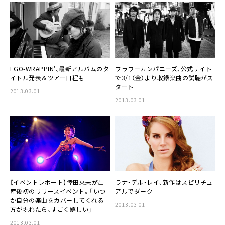
EGO-WRAPPIN’
、最新アルバムのタ
フラワーカンパニーズ
、公式サイト
イトル発表＆ツアー日程も
で3/1（金）より収録楽曲の試聴がス
タート
2013.03.01
2013.03.01
【イベントレポート】
倖田來未
が出
ラナ・デル・レイ
、新作はスピリチュ
産後初のリリースイベント。「いつ
アルでダーク
か自分の楽曲をカバーしてくれる
2013.03.01
方が現れたら、すごく嬉しい」
2013.03.01