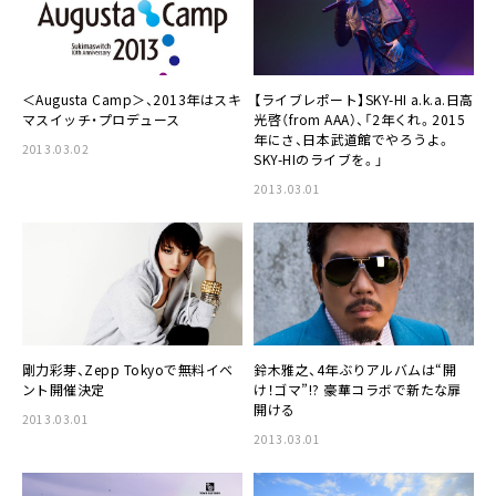
＜
Augusta Camp
＞、2013年はスキ
【ライブレポート】
SKY-HI a.k.a.日高
マスイッチ・プロデュース
光啓（from AAA）
、「2年くれ。2015
年にさ、日本武道館でやろうよ。
2013.03.02
SKY-HIのライブを。」
2013.03.01
剛力彩芽
、Zepp Tokyoで無料イベ
鈴木雅之
、4年ぶりアルバムは“開
ント開催決定
け！ゴマ”!? 豪華コラボで新たな扉
開ける
2013.03.01
2013.03.01