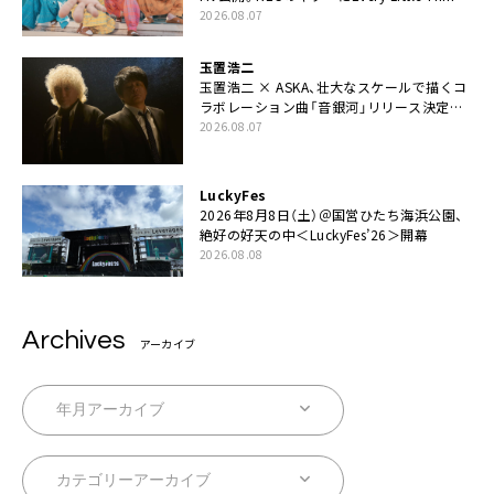
伊藤一朗参加も
2026.08.07
玉置浩二
玉置浩二 × ASKA、壮大なスケールで描くコ
ラボレーション曲「音銀河」リリース決定。
カップリングには新曲「命の宿り」収録も
2026.08.07
LuckyFes
2026年8月8日（土）＠国営ひたち海浜公園、
絶好の好天の中＜LuckyFes’26＞開幕
2026.08.08
Archives
アーカイブ