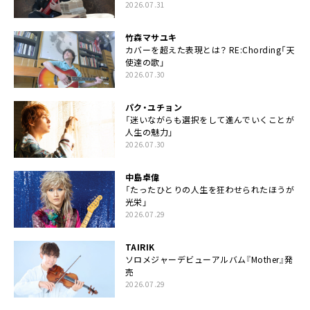
2026.07.31
竹森マサユキ
カバーを超えた表現とは？ RE:Chording「天
使達の歌」
2026.07.30
パク・ユチョン
「迷いながらも選択をして進んでいくことが
人生の魅力」
2026.07.30
中島卓偉
「たったひとりの人生を狂わせられたほうが
光栄」
2026.07.29
TAIRIK
ソロメジャーデビューアルバム『Mother』発
売
2026.07.29