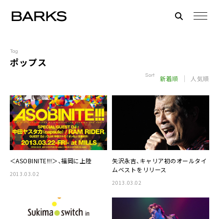
Tag
ポップス
Sort
新着順
人気順
＜
ASOBINITE!!!
＞、福岡に上陸
矢沢永吉
、キャリア初のオールタイ
ムベストをリリース
2013.03.02
2013.03.02