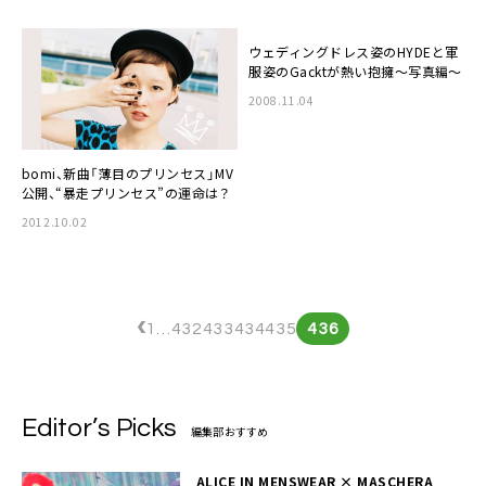
ウェディングドレス姿のHYDEと軍
服姿のGacktが熱い抱擁～写真編～
2008.11.04
bomi
、新曲「薄目のプリンセス」MV
公開、“暴走プリンセス”の運命は？
2012.10.02
‹
1
…
432
433
434
435
436
Editor’s Picks
編集部おすすめ
ALICE IN MENSWEAR × MASCHERA