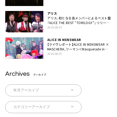
アリス
アリス、初となる各メンバーによるベスト盤
『ALICE THE BEST “TORILOGY”』リリース
決定
2026.08.07
ALICE IN MENSWEAR
【ライヴレポート】ALICE IN MENSWEAR ×
MASCHERA、ツーマン＜Masquerade in
Wonderland＞に一夜限り豪華共演と14年
2026.08.07
ぶり帰還「数奇な運命を感じます」
Archives
アーカイブ