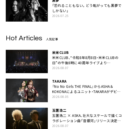
黒夢
「恐れることもない。どう転がっても黒夢で
しかない」
2026.07.25
Hot Articles
人気記事
米米CLUB
米米CLUB、“令和8年8月8日・米米CLUBの
日”の午後8時に40周年ライブより
「FANtachy medley」を88年限定公開
2026.08.07
TAKARA
『No No Girls THE FINAL』からASHA＆
KOKONAによるユニット・TAKARAがデビュ
ー
2026.08.05
玉置浩二
玉置浩二 × ASKA、壮大なスケールで描くコ
ラボレーション曲「音銀河」リリース決定。
カップリングには新曲「命の宿り」収録も
2026.08.07