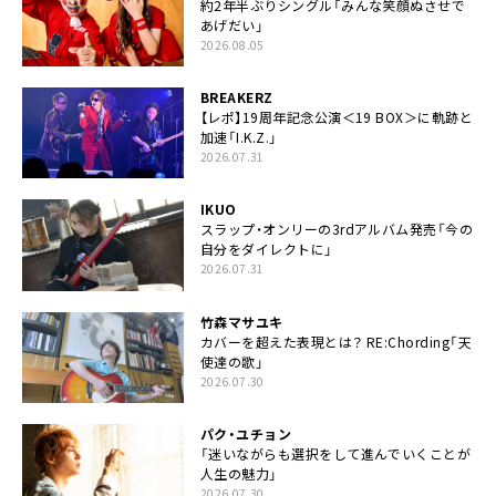
約2年半ぶりシングル「みんな笑顔ぬさせで
あげだい」
2026.08.05
BREAKERZ
【レポ】19周年記念公演＜19 BOX＞に軌跡と
加速「I.K.Z.」
2026.07.31
IKUO
スラップ・オンリーの3rdアルバム発売「今の
自分をダイレクトに」
2026.07.31
竹森マサユキ
カバーを超えた表現とは？ RE:Chording「天
使達の歌」
2026.07.30
パク・ユチョン
「迷いながらも選択をして進んでいくことが
人生の魅力」
2026.07.30