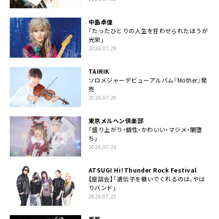
中島卓偉
「たったひとりの人生を狂わせられたほうが
光栄」
2026.07.29
TAIRIK
ソロメジャーデビューアルバム『Mother』発
売
2026.07.29
東京メルヘン倶楽部
「盛り上がり・個性・かわいい・マジメ・闇堕
ち」
2026.07.26
ATSUGI Hi！Thunder Rock Festival
【座談会】「遺伝子を継いでくれるのは、やは
りバンド」
2026.07.25