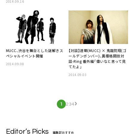
2014.09.16
MUCC
、渋谷を舞台とした謎解きス
【対談】
逹瑯(MUCC)
×
鬼龍院翔(ゴ
ペシャルイベント開催
ールデンボンバー)
、異種格闘技対
談-Ring 番外編「偉いなと思って見
2014.09.08
てたよ」
2014.09.03
›
1
2
3
4
Editor’s Picks
編集部おすすめ