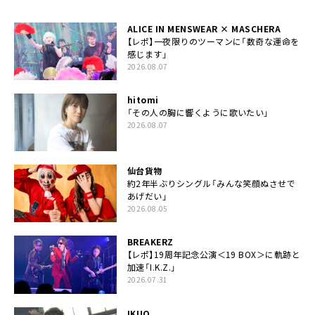
ALICE IN MENSWEAR × MASCHERA
【レポ】一夜限りのツーマンに「数奇な運命を
感じます」
2026.08.07
hitomi
「その人の胸に響くように歌いたい」
2026.08.07
仙台貨物
約2年半ぶりシングル「みんな笑顔ぬさせで
あげだい」
2026.08.05
BREAKERZ
【レポ】19周年記念公演＜19 BOX＞に軌跡と
加速「I.K.Z.」
2026.07.31
IKUO