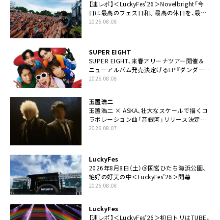
【速レポ】＜LuckyFes’26＞Novelbright「今
日は最高のフェス日和。最高の休日を、最高
の夏休みを作っていきたい」
2026.08.08
SUPER EIGHT
SUPER EIGHT、来春アリーナツアー開催＆
ニューアルバム発売決定げるEP『ダンダー
ラ』本日リリース
2026.08.08
玉置浩二
玉置浩二 × ASKA、壮大なスケールで描くコ
ラボレーション曲「音銀河」リリース決定。
カップリングには新曲「命の宿り」収録も
2026.08.07
LuckyFes
2026年8月8日（土）＠国営ひたち海浜公園、
絶好の好天の中＜LuckyFes’26＞開幕
2026.08.08
LuckyFes
【速レポ】＜LuckyFes’26＞初日トリはTUBE、