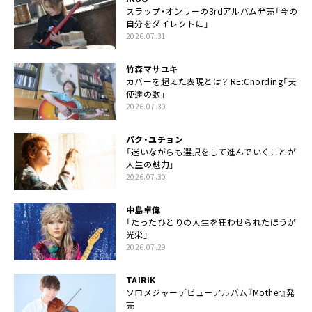
スラップ・オンリーの3rdアルバム発売「今の
自分をダイレクトに」
2026.07.31
竹森マサユキ
カバーを超えた表現とは？ RE:Chording「天
使達の歌」
2026.07.30
パク・ユチョン
「迷いながらも選択をして進んでいくことが
人生の魅力」
2026.07.30
中島卓偉
「たったひとりの人生を狂わせられたほうが
光栄」
2026.07.29
TAIRIK
ソロメジャーデビューアルバム『Mother』発
売