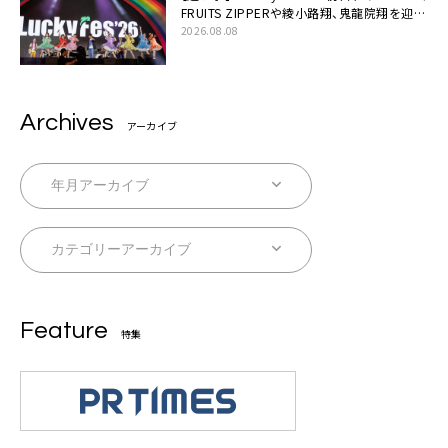
FRUITS ZIPPERや綾小路翔、鬼龍院翔を迎え
た豪華コラボも「知ってたらぜひ一緒に歌っ
2026.08.08
てちょうだい」
Archives
アーカイブ
Feature
特集