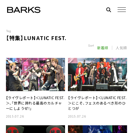
Tag
【特集】LUNATIC FEST.
Sort
新着順
人気順
【ライヴレポート】＜
LUNATIC FEST.
【ライヴレポート】＜
LUNATIC FEST.
＞、「世界に誇れる最高のカルチャ
＞にこそ、フェスのあるべき形のひ
ーにしようぜ！」
とつが
2015.07.26
2015.07.26