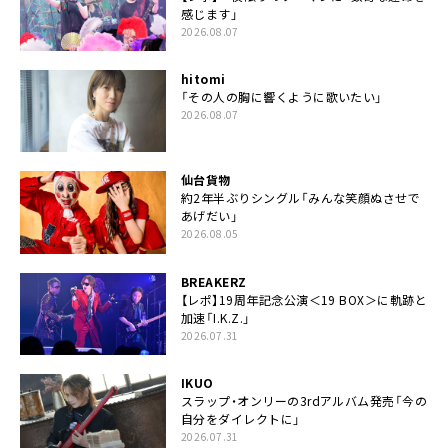
感じます」
2026.08.07
hitomi
「その人の胸に響くように歌いたい」
2026.08.07
仙台貨物
約2年半ぶりシングル「みんな笑顔ぬさせで
あげだい」
2026.08.05
BREAKERZ
【レポ】19周年記念公演＜19 BOX＞に軌跡と
加速「I.K.Z.」
2026.07.31
IKUO
スラップ・オンリーの3rdアルバム発売「今の
自分をダイレクトに」
2026.07.31