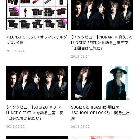
＜
LUNATIC FEST.
＞オフィシャルグ
【インタビュー】INORAN × 真矢、＜
ッズ、公開
LUNATIC FEST.
＞を語る＿第三夜
「１回目は伝説に」
2015.06.24
2015.06.24
【インタビュー】SUGIZO × J、＜
SUGIZO
と
HISASHI
が明日の
LUNATIC FEST.
＞を語る＿第二夜
『SCHOOL OF LOCK !』に緊急生出
「自分たちが観たい」
演
2015.06.23
2015.06.22