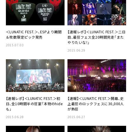
＜
LUNATIC FEST.
＞、ESPより期間
【速報レポ】＜
LUNATIC FEST.
＞二日
＆枚数限定ピック発売
目、最狂フェス全20時間完走「また
やりたいな！」
2015.07.03
2015.06.29
【速報】＜
LUNATIC FEST.
＞開幕、史
【速報レポ】＜
LUNATIC FEST.
＞初
上最狂のロックフェスに30,000人
日、全10時間半の狂宴「本物のhide
が熱狂
も」
2015.06.27
2015.06.28