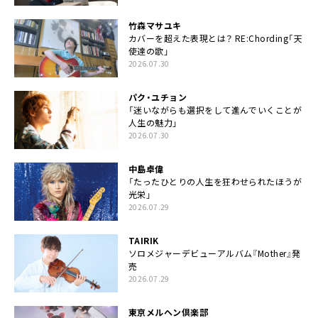
竹森マサユキ
カバーを超えた表現とは？ RE:Chording「天
使達の歌」
2026.07.30
パク・ユチョン
「迷いながらも選択をして進んでいくことが
人生の魅力」
2026.07.30
中島卓偉
「たったひとりの人生を狂わせられたほうが
光栄」
2026.07.29
TAIRIK
ソロメジャーデビューアルバム『Mother』発
売
2026.07.29
東京メルヘン倶楽部