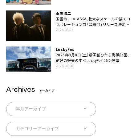
玉置浩二
玉置浩二 × ASKA、壮大なスケールで描くコ
ラボレーション曲「音銀河」リリース決定。
カップリングには新曲「命の宿り」収録も
2026.08.07
LuckyFes
2026年8月8日（土）＠国営ひたち海浜公園、
絶好の好天の中＜LuckyFes’26＞開幕
2026.08.08
Archives
アーカイブ