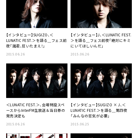
【インタビュー】SUGIZO、＜
【インタビュー】
J
、＜LUNATIC FEST.
LUNATIC FEST.
＞を語る＿フェス前
＞を語る＿フェス前夜「絶対にキミ
夜「諸君、狂いたまえ！」
にいてほしいんだ」
2015.06.26
2015.06.26
＜LUNATIC FEST.＞
、会場特設スペ
【インタビュー】SUGIZO × J、＜
ースからInterFM生放送＆当日券の
LUNATIC FEST.
＞を語る＿第四夜
発売決定も
「みんなの狂気が必要」
2015.06.26
2015.06.25