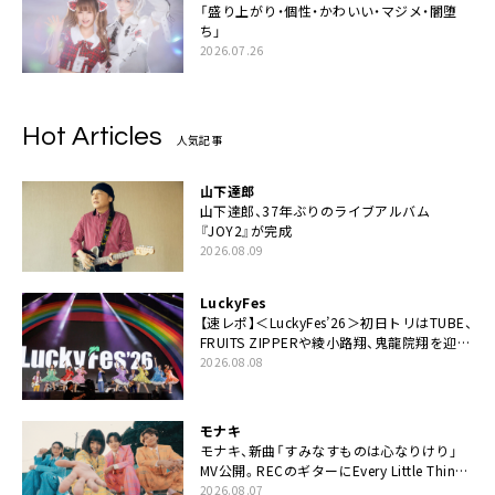
「盛り上がり・個性・かわいい・マジメ・闇堕
ち」
2026.07.26
Hot Articles
人気記事
山下達郎
山下達郎、37年ぶりのライブアルバム
『JOY2』が完成
2026.08.09
LuckyFes
【速レポ】＜LuckyFes’26＞初日トリはTUBE、
FRUITS ZIPPERや綾小路翔、鬼龍院翔を迎え
た豪華コラボも「知ってたらぜひ一緒に歌っ
2026.08.08
てちょうだい」
モナキ
モナキ、新曲「すみなすものは心なりけり」
MV公開。RECのギターにEvery Little Thing・
伊藤一朗参加も
2026.08.07