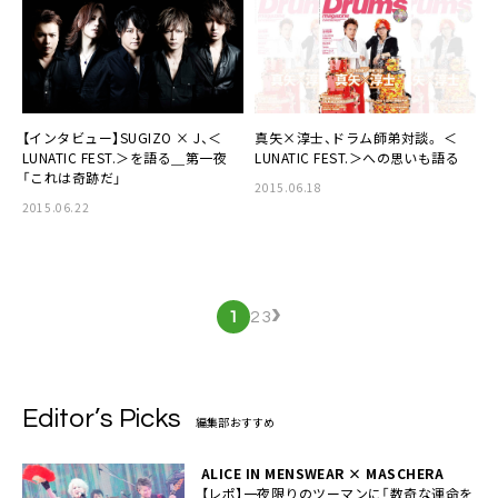
【インタビュー】
SUGIZO × J
、＜
真矢×淳士
、ドラム師弟対談。 ＜
LUNATIC FEST.＞を語る＿第一夜
LUNATIC FEST.＞への思いも語る
「これは奇跡だ」
2015.06.18
2015.06.22
›
1
2
3
Editor’s Picks
編集部おすすめ
ALICE IN MENSWEAR × MASCHERA
【レポ】一夜限りのツーマンに「数奇な運命を