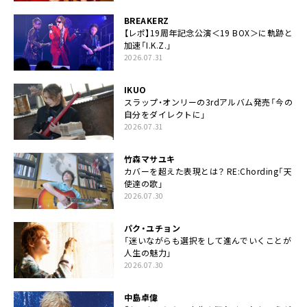
BREAKERZ
【レポ】19周年記念公演＜19 BOX＞に軌跡と
加速「I.K.Z.」
2026.07.31
IKUO
スラップ・オンリーの3rdアルバム発売「今の
自分をダイレクトに」
2026.07.31
竹森マサユキ
カバーを超えた表現とは？ RE:Chording「天
使達の歌」
2026.07.30
パク・ユチョン
「迷いながらも選択をして進んでいくことが
人生の魅力」
2026.07.30
中島卓偉