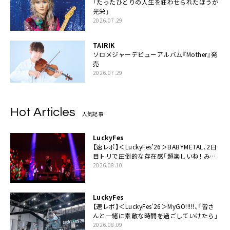
「たったひとりの人生を狂わせられたほうが
光栄」
2026.07.29
TAIRIK
ソロメジャーデビューアルバム『Mother』発
売
2026.07.29
Hot Articles
人気記事
LuckyFes
【速レポ】＜LuckyFes’26＞BABYMETAL、2日
目トリで圧倒的な存在感「超楽しいね！ みん
なありがとう！」
2026.08.10
LuckyFes
【速レポ】＜LuckyFes’26＞MyGO!!!!!、「皆さ
んと一緒に素敵な時間を過ごしていけたら」
2026.08.09