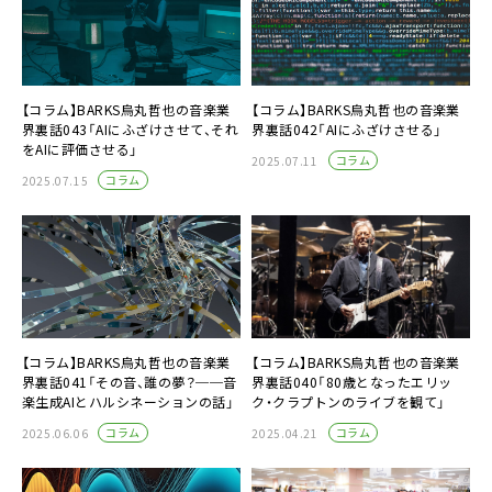
【コラム】BARKS烏丸哲也の音楽業
【コラム】BARKS烏丸哲也の音楽業
界裏話043「AIにふざけさせて、それ
界裏話042「AIにふざけさせる」
をAIに評価させる」
コラム
2025.07.11
コラム
2025.07.15
【コラム】BARKS烏丸哲也の音楽業
【コラム】BARKS烏丸哲也の音楽業
界裏話041「その音、誰の夢？──音
界裏話040「80歳となったエリッ
楽生成AIとハルシネーションの話」
ク・クラプトンのライブを観て」
コラム
コラム
2025.06.06
2025.04.21