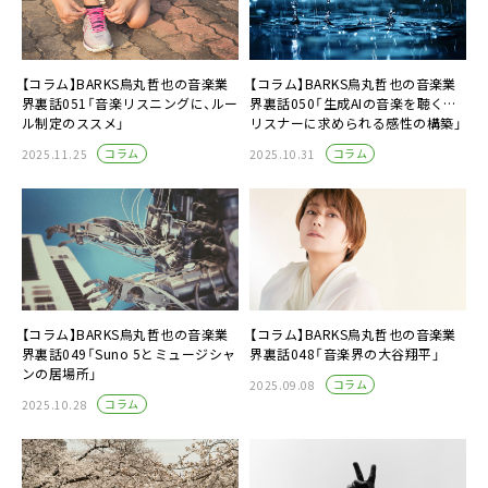
【コラム】BARKS烏丸哲也の音楽業
【コラム】BARKS烏丸哲也の音楽業
界裏話051「音楽リスニングに、ルー
界裏話050「生成AIの音楽を聴く…
ル制定のススメ」
リスナーに求められる感性の構築」
コラム
コラム
2025.11.25
2025.10.31
【コラム】BARKS烏丸哲也の音楽業
【コラム】BARKS烏丸哲也の音楽業
界裏話049「Suno 5とミュージシャ
界裏話048「音楽界の大谷翔平」
ンの居場所」
コラム
2025.09.08
コラム
2025.10.28