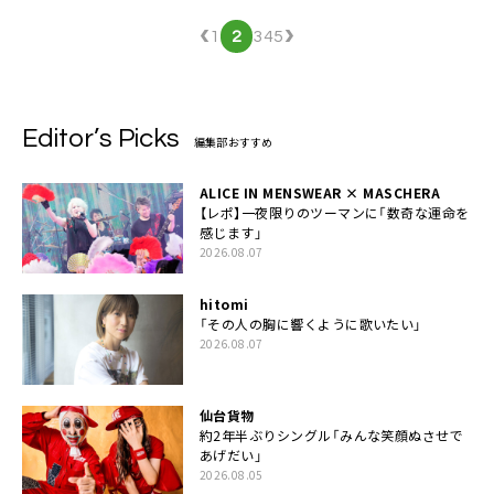
‹
›
1
2
3
4
5
Editor’s Picks
編集部おすすめ
ALICE IN MENSWEAR × MASCHERA
【レポ】一夜限りのツーマンに「数奇な運命を
感じます」
2026.08.07
hitomi
「その人の胸に響くように歌いたい」
2026.08.07
仙台貨物
約2年半ぶりシングル「みんな笑顔ぬさせで
あげだい」
2026.08.05