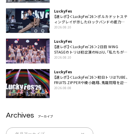
LuckyFes
【速レポ】＜LuckyFes’26＞ポルカドットステ
ィングレイが示したロックバンドの底力
「LuckyFesのマスコットキャラクターである
2026.08.10
俺たちが、ライブとは何であるかを教えてや
る」
LuckyFes
【速レポ】＜LuckyFes’26＞2日目 WING
STAGEのトリは初出演のNiziU、「私たちが最
高の夏の思い出にしてみせます」
2026.08.10
LuckyFes
【速レポ】＜LuckyFes’26＞初日トリはTUBE、
FRUITS ZIPPERや綾小路翔、鬼龍院翔を迎え
た豪華コラボも「知ってたらぜひ一緒に歌っ
2026.08.08
てちょうだい」
Archives
アーカイブ