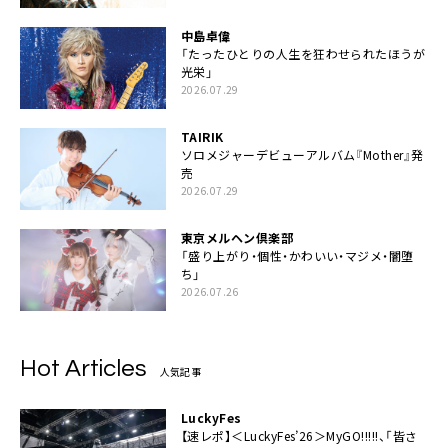
中島卓偉
「たったひとりの人生を狂わせられたほうが
光栄」
2026.07.29
TAIRIK
ソロメジャーデビューアルバム『Mother』発
売
2026.07.29
東京メルヘン倶楽部
「盛り上がり・個性・かわいい・マジメ・闇堕
ち」
2026.07.26
Hot Articles
人気記事
LuckyFes
【速レポ】＜LuckyFes’26＞MyGO!!!!!、「皆さ