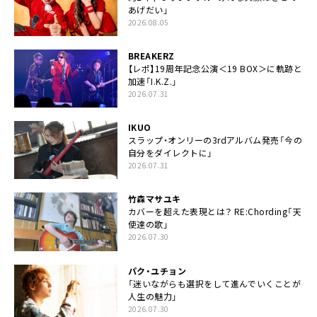
あげだい」
2026.08.05
BREAKERZ
【レポ】19周年記念公演＜19 BOX＞に軌跡と
加速「I.K.Z.」
2026.07.31
IKUO
スラップ・オンリーの3rdアルバム発売「今の
自分をダイレクトに」
2026.07.31
竹森マサユキ
カバーを超えた表現とは？ RE:Chording「天
使達の歌」
2026.07.30
パク・ユチョン
「迷いながらも選択をして進んでいくことが
人生の魅力」
2026.07.30