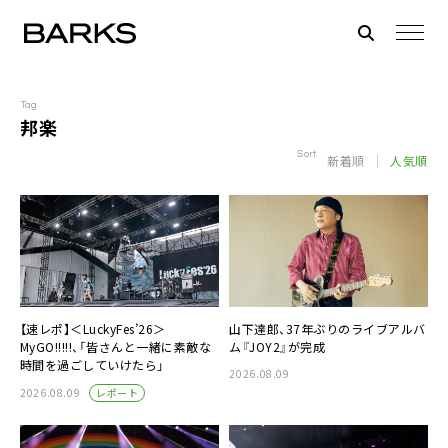
Tag
邦楽
Sort
新着順
人気順
【速レポ】＜LuckyFes’26＞
山下達郎、37年ぶりのライブアルバ
MyGO!!!!!、「皆さんと一緒に素敵な
ム『JOY2』が完成
時間を過ごしていけたら」
2026.08.09
レポート
2026.08.09