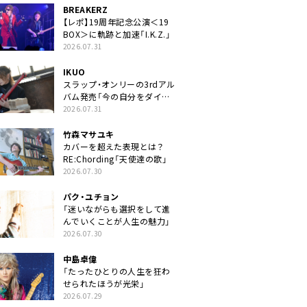
BREAKERZ
【レポ】19周年記念公演＜19
BOX＞に軌跡と加速「I.K.Z.」
2026.07.31
IKUO
スラップ・オンリーの3rdアル
バム発売「今の自分をダイレ
クトに」
2026.07.31
竹森マサユキ
カバーを超えた表現とは？
RE:Chording「天使達の歌」
2026.07.30
パク・ユチョン
「迷いながらも選択をして進
んでいくことが人生の魅力」
2026.07.30
中島卓偉
「たったひとりの人生を狂わ
せられたほうが光栄」
2026.07.29