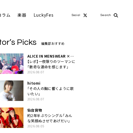
コラム
楽器
LuckyFes
Social
Search
tor’s Picks
編集部おすすめ
ALICE IN MENSWEAR ×
MASCHERA
【レポ】一夜限りのツーマンに
「数奇な運命を感じます」
2026.08.07
hitomi
「その人の胸に響くように歌
いたい」
2026.08.07
仙台貨物
約2年半ぶりシングル「みん
な笑顔ぬさせであげだい」
2026.08.05