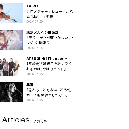
TAIRIK
ソロメジャーデビューアルバ
ム『Mother』発売
2026.07.29
東京メルヘン倶楽部
「盛り上がり・個性・かわいい・
マジメ・闇堕ち」
2026.07.26
ATSUGI Hi！Thunder
Rock Festival
【座談会】「遺伝子を継いでく
れるのは、やはりバンド」
2026.07.25
黒夢
「恐れることもない。どう転
がっても黒夢でしかない」
2026.07.25
 Articles
人気記事