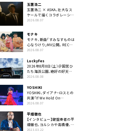
玉置浩二
玉置浩二 × ASKA、壮大なス
ケールで描くコラボレーショ
ン曲「音銀河」リリース決定。
2026.08.07
カップリングには新曲「命の
宿り」収録も
モナキ
モナキ、新曲「すみなすものは
心なりけり」MV公開。RECの
ギターにEvery Little Thing・
2026.08.07
伊藤一朗参加も
LuckyFes
2026年8月8日（土）＠国営ひ
たち海浜公園、絶好の好天の
中＜LuckyFes’26＞開幕
2026.08.08
YOSHIKI
YOSHIKI、ダイアナ・ロスとの
共演「If We Hold On
Together」ライブ映像公開
2026.08.07
平畑徹也
【インタビュー】鍵盤奏者の平
畑徹也、ヨルシカや高橋優、キ
タニタツヤなど9名のゲスト
2023.03.22