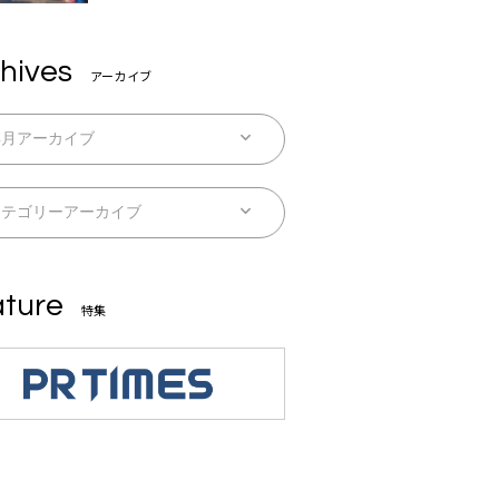
を迎えた初アルバムに音楽人
生の総括「自分自身を再確認
できた」
hives
アーカイブ
ture
特集