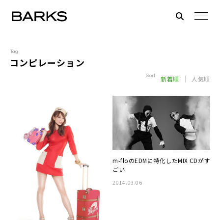
Tag
コンピレーション
Sort
新着順
人気順
m-flo
のEDMに特化したMIX CDがす
ごい
2014.03.06