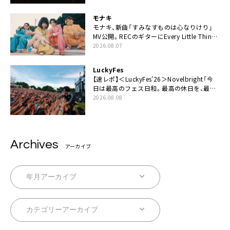
モナキ
モナキ、新曲「すみなすものは心なりけり」
MV公開。RECのギターにEvery Little Thing・
伊藤一朗参加も
2026.08.07
LuckyFes
【速レポ】＜LuckyFes’26＞Novelbright「今
日は最高のフェス日和。最高の休日を、最高
の夏休みを作っていきたい」
2026.08.08
Archives
アーカイブ