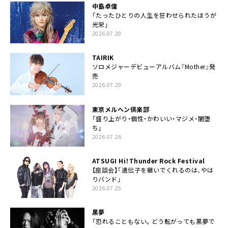
中島卓偉
「たったひとりの人生を狂わせられたほうが
光栄」
2026.07.29
TAIRIK
ソロメジャーデビューアルバム『Mother』発
売
2026.07.29
東京メルヘン倶楽部
「盛り上がり・個性・かわいい・マジメ・闇堕
ち」
2026.07.26
ATSUGI Hi！Thunder Rock Festival
【座談会】「遺伝子を継いでくれるのは、やは
りバンド」
2026.07.25
黒夢
「恐れることもない。どう転がっても黒夢で