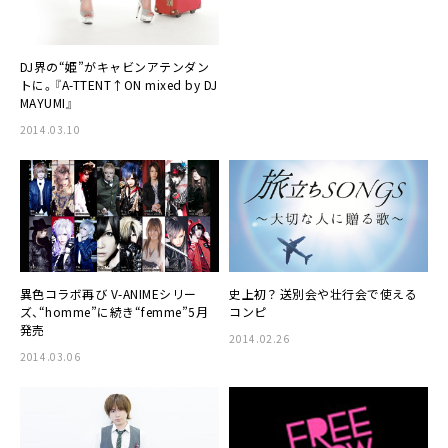
DJ界の“姫”がキャビンアテンダン
トに。
『A-TTENT↑ON mixed by DJ
MAYUMI』
2014.03.10
異色コラボ再び
V-ANIME
シリー
史上初？
送別会や壮行会で使える
ズ、“homme”に続き“femme”5月
コンピ
発売
2014.02.26
2014.03.06