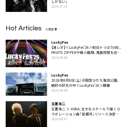
しかない」
2026.07.25
Hot Articles
人気記事
LuckyFes
【速レポ】＜LuckyFes’26＞初日トリはTUBE、
FRUITS ZIPPERや綾小路翔、鬼龍院翔を迎え
た豪華コラボも「知ってたらぜひ一緒に歌っ
2026.08.08
てちょうだい」
LuckyFes
2026年8月8日（土）＠国営ひたち海浜公園、
絶好の好天の中＜LuckyFes’26＞開幕
2026.08.08
玉置浩二
玉置浩二 × ASKA、壮大なスケールで描くコ
ラボレーション曲「音銀河」リリース決定。
カップリングには新曲「命の宿り」収録も
2026.08.07