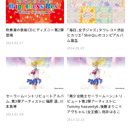
吹奏楽
の鉄板CDに
ディズニー
第2弾
「毎日、女子ジャズ」
タワレコ
×
渋谷
登場
ヒカリエ「ShinQs」
のコンピアルバ
ム誕生
2014.01.17
2014.01.07
セーラームーントリビュートアルバ
『美少女戦士セーラームーン』トリ
ム、第3弾アーティストに
福原 遥
、
川
ビュート第2弾アーティストに
本真琴
Tommy heavenly6
、
後藤まりこ
×
アヴちゃん（女王蜂）
、
桃井はるこ
2014.01.06
2013.12.25