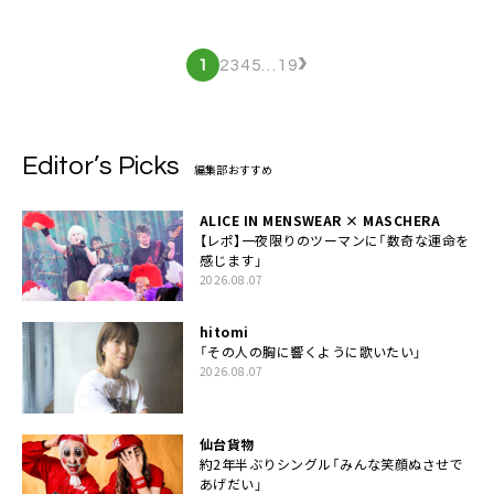
›
1
2
3
4
5
…
19
Editor’s Picks
編集部おすすめ
ALICE IN MENSWEAR × MASCHERA
【レポ】一夜限りのツーマンに「数奇な運命を
感じます」
2026.08.07
hitomi
「その人の胸に響くように歌いたい」
2026.08.07
仙台貨物
約2年半ぶりシングル「みんな笑顔ぬさせで
あげだい」