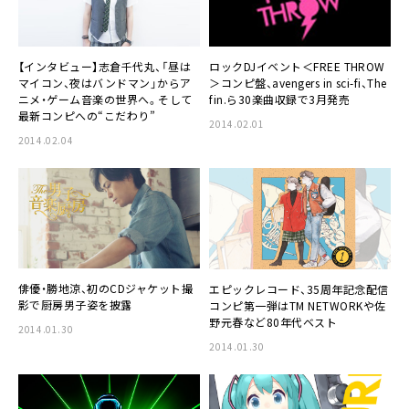
【インタビュー】
志倉千代丸
、「昼は
ロックDJイベント＜
FREE THROW
マイコン、夜はバンドマン」からア
＞コンピ盤、avengers in sci-fi、The
ニメ・ゲーム音楽の世界へ。そして
fin.ら30楽曲収録で3月発売
最新コンピへの“こだわり”
2014.02.01
2014.02.04
俳優・
勝地涼
、初のCDジャケット撮
エピックレコード
、35周年記念配信
影で厨房男子姿を披露
コンピ第一弾は
TM NETWORK
や
佐
野元春
など80年代ベスト
2014.01.30
2014.01.30