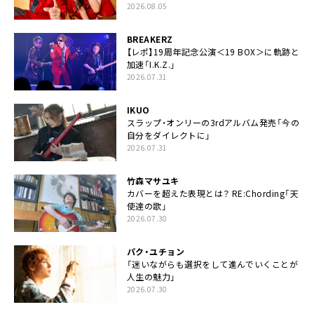
2026.08.05
BREAKERZ
【レポ】19周年記念公演＜19 BOX＞に軌跡と
加速「I.K.Z.」
2026.07.31
IKUO
スラップ・オンリーの3rdアルバム発売「今の
自分をダイレクトに」
2026.07.31
竹森マサユキ
カバーを超えた表現とは？ RE:Chording「天
使達の歌」
2026.07.30
パク・ユチョン
「迷いながらも選択をして進んでいくことが
人生の魅力」
2026.07.30