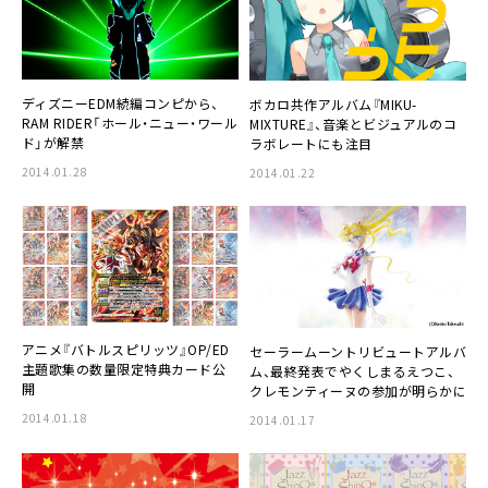
ディズニーEDM続編コンピから、
ボカロ共作アルバム『
MIKU-
RAM RIDER
「ホール・ニュー・ワール
MIXTURE
』、音楽とビジュアルのコ
ド」が解禁
ラボレートにも注目
2014.01.28
2014.01.22
アニメ『バトルスピリッツ』
OP/ED
セーラームーントリビュートアルバ
主題歌集の数量限定特典カード公
ム
、最終発表で
やくしまるえつこ
、
開
クレモンティーヌ
の参加が明らかに
2014.01.18
2014.01.17