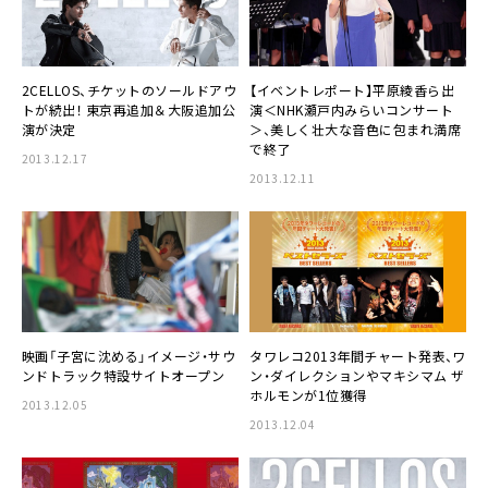
2CELLOS
、チケットのソールドアウ
【イベントレポート】
平原綾香
ら出
トが続出！ 東京再追加＆大阪追加公
演＜
NHK瀬戸内みらいコンサート
演が決定
＞、美しく壮大な音色に包まれ満席
で終了
2013.12.17
2013.12.11
映画「
子宮に沈める
」イメージ・サウ
タワレコ2013年間チャート発表、
ワ
ンドトラック特設サイトオープン
ン・ダイレクション
や
マキシマム ザ
ホルモン
が1位獲得
2013.12.05
2013.12.04