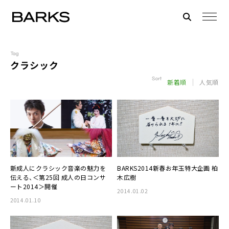
Tag
クラシック
Sort
新着順
人気順
新成人にクラシック音楽の魅力を
BARKS2014新春お年玉特大企画
柏
伝える、＜第25回
成人の日コンサ
木広樹
ート2014
＞開催
2014.01.02
2014.01.10