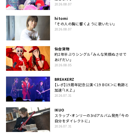
2026.08.07
hitomi
「その人の胸に響くように歌いたい」
2026.08.07
仙台貨物
約2年半ぶりシングル「みんな笑顔ぬさせで
あげだい」
2026.08.05
BREAKERZ
【レポ】19周年記念公演＜19 BOX＞に軌跡と
加速「I.K.Z.」
2026.07.31
IKUO
スラップ・オンリーの3rdアルバム発売「今の
自分をダイレクトに」
2026.07.31