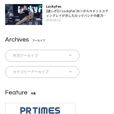
LuckyFes
【速レポ】＜LuckyFes’26＞ポルカドットステ
ィングレイが示したロックバンドの底力
「LuckyFesのマスコットキャラクターである
2026.08.10
俺たちが、ライブとは何であるかを教えてや
る」
Archives
アーカイブ
Feature
特集