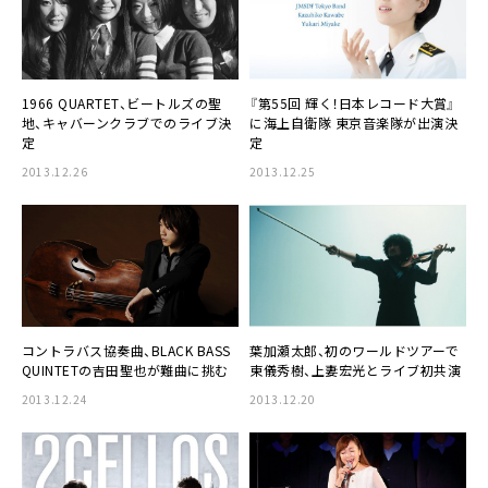
1966 QUARTET
、ビートルズの聖
『第55回 輝く！日本レコード大賞』
地、キャバーンクラブでのライブ決
に
海上自衛隊 東京音楽隊
が出演決
定
定
2013.12.26
2013.12.25
コントラバス協奏曲、
BLACK BASS
葉加瀬太郎
、初のワールドツアーで
QUINTET
の
吉田聖也
が難曲に挑む
東儀秀樹、上妻宏光とライブ初共演
2013.12.24
2013.12.20