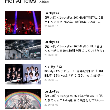
Hot Articles
人気記事
LuckyFes
【速レポ】＜LuckyFes’26＞BABYMETAL、2日
目トリで圧倒的な存在感「超楽しいね！ みん
なありがとう！」
2026.08.10
LuckyFes
【速レポ】＜LuckyFes’26＞MyGO!!!!!、「皆さ
んと一緒に素敵な時間を過ごしていけたら」
2026.08.09
Kis-My-Ft2
Kis-My-Ft2、デビュー15周年記念日に 「FIRE
BEAT (15th ver.)」「祈り (15th ver.)」配信ス
タート
2026.08.10
LuckyFes
【速レポ】＜LuckyFes’26＞初出演のME:I「私
たちのカッコいい姿、目に焼き付けていって
ください！」
2026.08.09