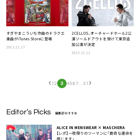
すぎやまこういち
作曲のドラクエ
2CELLOS
、オーチャードホール2公
楽曲がiTunes Storeに登場
演ソールドアウトを受けて東京追
加公演が決定
2013.11.27
2013.11.11
‹
›
1
2
3
4
5
6
7
…
31
Editor’s Picks
編集部おすすめ
ALICE IN MENSWEAR × MASCHERA
【レポ】一夜限りのツーマンに「数奇な運命を
感じます」