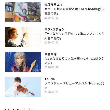
竹森マサユキ
カバーを超えた表現とは？ RE:Chording「天
使達の歌」
2026.07.30
パク・ユチョン
「迷いながらも選択をして進んでいくことが
人生の魅力」
2026.07.30
中島卓偉
「たったひとりの人生を狂わせられたほうが
光栄」
2026.07.29
TAIRIK
ソロメジャーデビューアルバム『Mother』発
売
2026.07.29