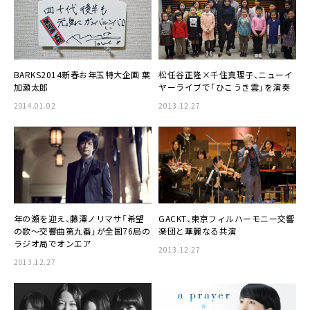
BARKS2014新春お年玉特大企画
葉
松任谷正隆
×
千住真理子
、ニューイ
加瀬太郎
ヤーライブで「ひこうき雲」を演奏
2014.01.02
2013.12.27
年の瀬を迎え、
藤澤ノリマサ
「希望
GACKT
、東京フィルハーモニー交響
の歌～交響曲第九番」が全国76局の
楽団と華麗なる共演
ラジオ局でオンエア
2013.12.27
2013.12.27