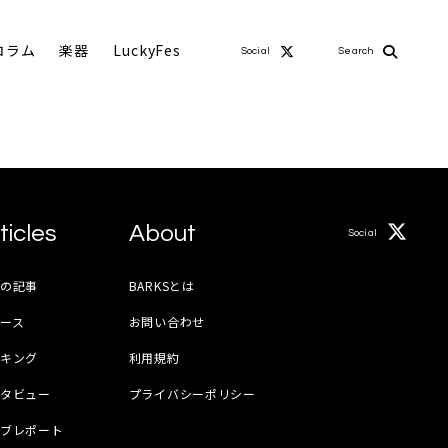
コラム
楽器
LuckyFes
Social
Search
ticles
About
Social
月の記事
BARKSとは
ース
お問い合わせ
ンキング
利用規約
ンタビュー
プライバシーポリシー
イブレポート