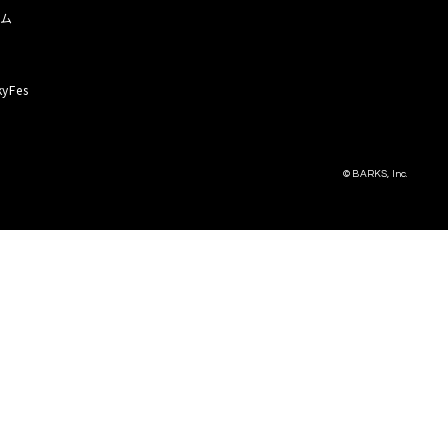
ラム
器
kyFes
© BARKS, Inc.